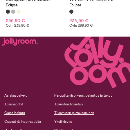
Eclipse
Eclipse
236,90 €
234,90 €
Ovh: 239,90 €
Ovh: 299,90 €
Asiakaspalvelu
Peruuttamisoikeus, palautus ja takuu
Tilausehdot
Tilausten toimitus
Omat laskuni
Tilaaminen ja maksaminen
Oppaat & Inspiraatiota
Yksityisyys