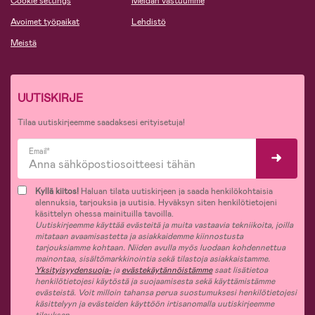
Cookie settings
Meidän vastuumme
Avoimet työpaikat
Lehdistö
Meistä
UUTISKIRJE
Tilaa uutiskirjeemme saadaksesi erityisetuja!
Email*
Kyllä kiitos!
Haluan tilata uutiskirjeen ja saada henkilökohtaisia
alennuksia, tarjouksia ja uutisia. Hyväksyn siten henkilötietojeni
käsittelyn ohessa mainituilla tavoilla.
Uutiskirjeemme käyttää evästeitä ja muita vastaavia tekniikoita, joilla
mitataan avaamisastetta ja asiakkaidemme kiinnostusta
tarjouksiamme kohtaan. Niiden avulla myös luodaan kohdennettua
mainontaa, sisältömarkkinointia sekä tilastoja asiakkaistamme.
Yksityisyydensuoja-
ja
evästekäytännöistämme
saat lisätietoa
henkilötietojesi käytöstä ja suojaamisesta sekä käyttämistämme
evästeistä. Voit milloin tahansa perua suostumuksesi henkilötietojesi
käsittelyyn ja evästeiden käyttöön irtisanomalla uutiskirjeemme