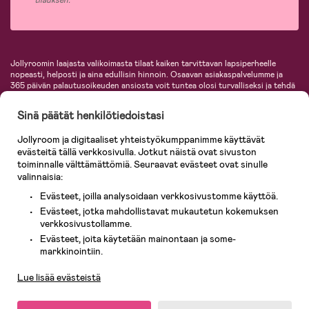
tilauksen.
Jollyroomin laajasta valikoimasta tilaat kaiken tarvittavan lapsiperheelle
nopeasti, helposti ja aina edullisin hinnoin. Osaavan asiakaspalvelumme ja
365 päivän palautusoikeuden ansiosta voit tuntea olosi turvalliseksi ja tehdä
ostoksia hyvillä mielin. Jollyroomilta saat lastenvaunut, turvaistuimet,
vaatteet vauvoille ja lapsille, inspiroivia sisustustuotteita lastenhuoneeseen,
Sinä päätät henkilötiedoistasi
lastentarvikkeita sekä paljon muuta. Meiltä löydät lukuisia tunnettuja
tuotemerkkejä, kuten Britax, Maxi-Cosi, Baby Jogger, BabyBjörn, Didriksons,
Jollyroom ja digitaaliset yhteistyökumppanimme käyttävät
KidKraft, Ergobaby, Philips Avent, Neonate, Cybex, LEGO ja monia muita!
evästeitä tällä verkkosivulla. Jotkut näistä ovat sivuston
Tervetuloa shoppailemaan Pohjoismaiden suurimpaan lastentarvikkeiden
verkkokauppaan!
toiminnalle välttämättömiä. Seuraavat evästeet ovat sinulle
valinnaisia:
Evästeet, joilla analysoidaan verkkosivustomme käyttöä.
Evästeet, jotka mahdollistavat mukautetun kokemuksen
verkkosivustollamme.
Evästeet, joita käytetään mainontaan ja some-
Asiakaspalvelu
markkinointiin.
Lue lisää evästeistä
© 2026 Jollyroom AB. Kaikki oikeudet pidätetään.