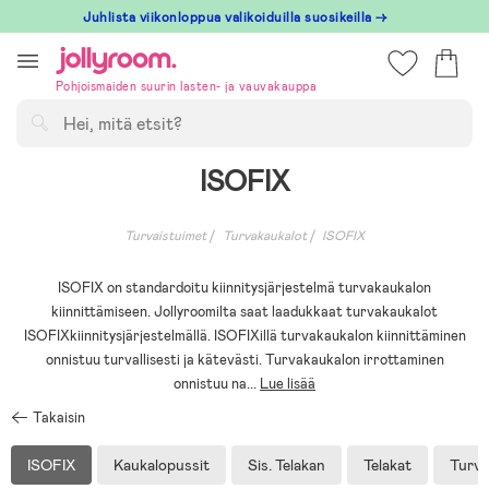
Hoppa
Juhlista viikonloppua valikoiduilla suosikeilla →
till
innehållet
Pohjoismaiden suurin lasten- ja vauvakauppa
Hae
ISOFIX
Turvaistuimet
Turvakaukalot
ISOFIX
ISOFIX on standardoitu kiinnitysjärjestelmä turvakaukalon
kiinnittämiseen. Jollyroomilta saat laadukkaat turvakaukalot
ISOFIXkiinnitysjärjestelmällä. ISOFIXillä turvakaukalon kiinnittäminen
onnistuu turvallisesti ja kätevästi. Turvakaukalon irrottaminen
onnistuu na
...
Lue lisää
Takaisin
ISOFIX
Kaukalopussit
Sis. Telakan
Telakat
Turva