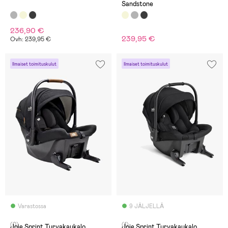
Sandstone
236,90 €
239,95 €
Ovh: 239,95 €
Ilmaiset toimituskulut
Ilmaiset toimituskulut
Varastossa
9 JÄLJELLÄ
(0)
(1)
Joie Sprint Turvakaukalo,
Joie Sprint Turvakaukalo,