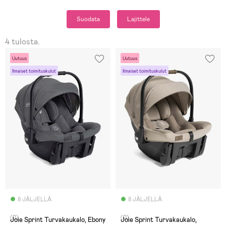
Suodata
Lajittele
4 tulosta.
Uutuus
Uutuus
Ilmaiset toimituskulut
Ilmaiset toimituskulut
8 JÄLJELLÄ
8 JÄLJELLÄ
(0)
(0)
Joie Sprint Turvakaukalo, Ebony
Joie Sprint Turvakaukalo,