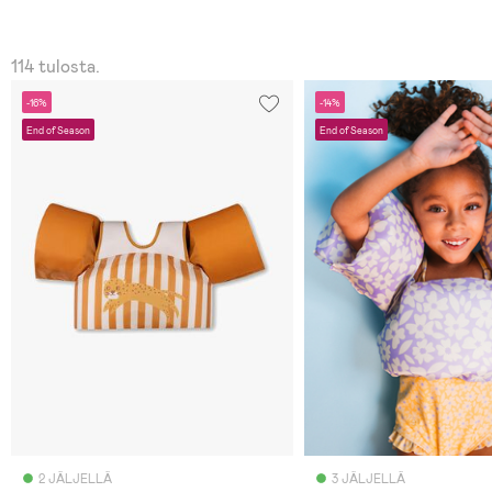
114 tulosta.
-16%
-14%
End of Season
End of Season
2 JÄLJELLÄ
3 JÄLJELLÄ