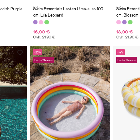
(3)
(3)
lorish Purple
Swim Essentials Lasten Uima-allas 100
Swim Essenti
cm, Lila Leopard
cm, Blossom
16,90 €
18,90 €
Ovh: 21,90 €
Ovh: 21,90 €
-23%
-14%
End of Season
End of Season