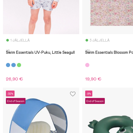
1 JÄLJELLÄ
3 JÄLJELLÄ
(1)
(0)
Swim Essentials UV-Puku, Little Seagull
Swim Essentials Blossom Po
26,90 €
19,90 €
-32%
-9%
End of Season
End of Season