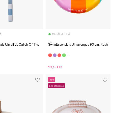
Ä
10 JÄLJELLÄ
(0)
als Uimaliivi, Catch Of The
SwimEssentials Uimarengas 90 cm, Rush
10,90 €
-18%
End of Season