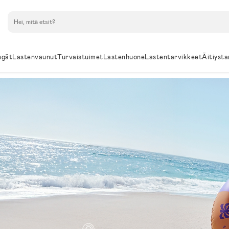
Hae
ngät
Lastenvaunut
Turvaistuimet
Lastenhuone
Lastentarvikkeet
Äitiysta