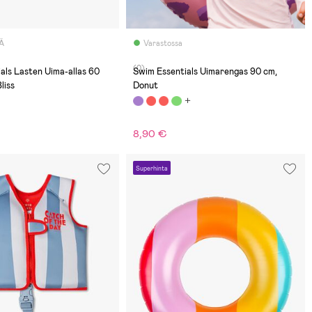
Ä
Varastossa
(0)
als Lasten Uima-allas 60
Swim Essentials Uimarengas 90 cm,
liss
Donut
8,90 €
Superhinta