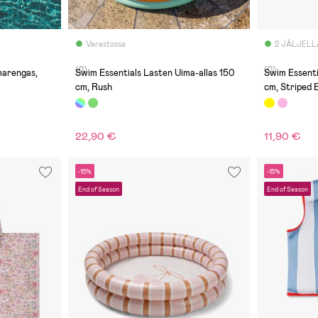
Varastossa
2 JÄLJELL
(0)
(0)
marengas,
Swim Essentials Lasten Uima-allas 150
Swim Essenti
cm, Rush
cm, Striped B
22,90 €
11,90 €
-15%
-15%
End of Season
End of Season