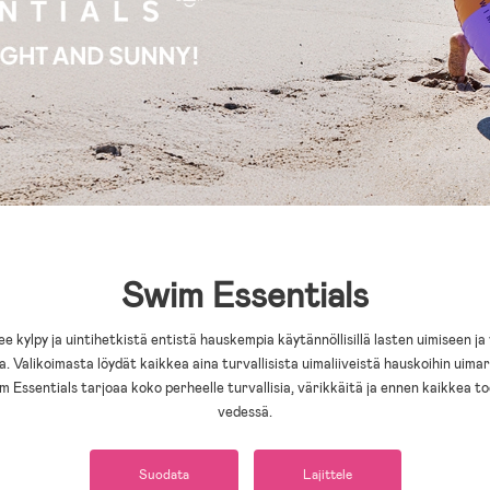
Swim Essentials
e kylpy ja uintihetkistä entistä hauskempia käytännöllisillä lasten uimiseen ja
la. Valikoimasta löydät kaikkea aina turvallisista uimaliiveistä hauskoihin uimare
im Essentials tarjoaa koko perheelle turvallisia, värikkäitä ja ennen kaikkea t
vedessä.
Suodata
Lajittele