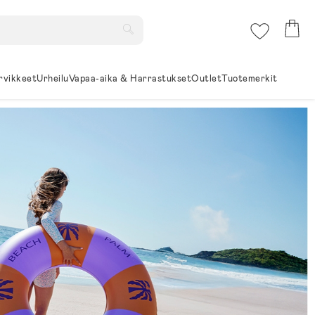
rvikkeet
Urheilu
Vapaa-aika & Harrastukset
Outlet
Tuotemerkit