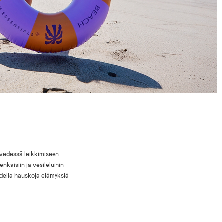
 vedessä leikkimiseen
nkaisiin ja vesileluihin
odella hauskoja elämyksiä