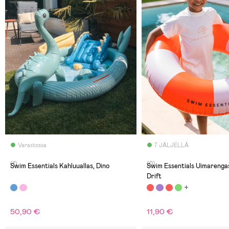
Varastossa
7 JÄLJELLÄ
(1)
(0)
Swim Essentials Kahluuallas, Dino
Swim Essentials Uimarenga
Drift
50,90 €
11,90 €