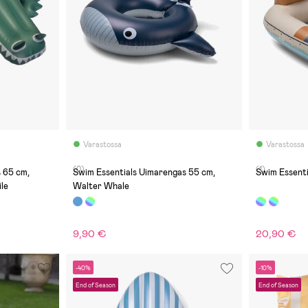
Varastossa
Varastossa
(0)
(1)
 65 cm,
Swim Essentials Uimarengas 55 cm,
Swim Essenti
le
Walter Whale
9,90 €
20,90 €
-40%
-10%
End of Season
End of Season