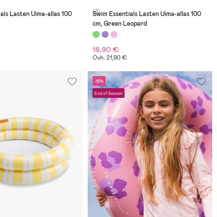
(3)
als Lasten Uima-allas 100
Swim Essentials Lasten Uima-allas 100
cm, Green Leopard
18,90 €
Ovh: 21,90 €
-18%
End of Season