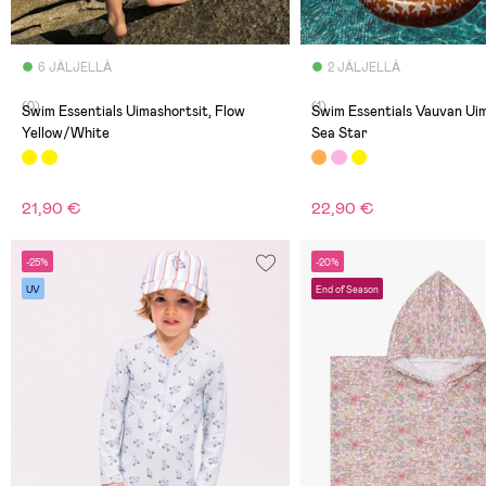
6 JÄLJELLÄ
2 JÄLJELLÄ
(0)
(1)
Swim Essentials Uimashortsit, Flow
Swim Essentials Vauvan Ui
Yellow/White
Sea Star
21,90 €
22,90 €
-25%
-20%
UV
End of Season