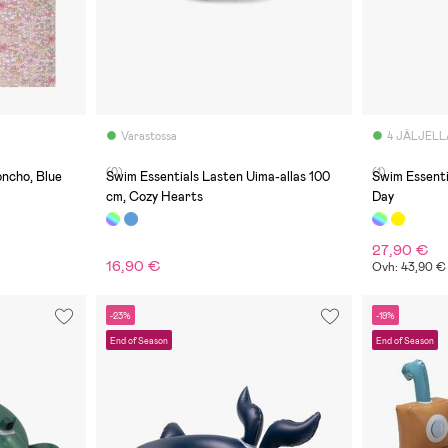
Varastossa
4 JÄLJELL
(0)
(1)
ncho, Blue
Swim Essentials Lasten Uima-allas 100
Swim Essenti
cm, Cozy Hearts
Day
27,90 €
16,90 €
Ovh: 43,90 €
-23%
-19%
End of Season
End of Season