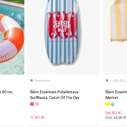
Varastossa
4 JÄLJELL
(0)
(1)
s 90 cm,
Swim Essentials Puhallettava
Swim Essentia
Surffilauta, Catch Of The Day
Market
26,90 €
11,90 €
Ovh: 43,90 €