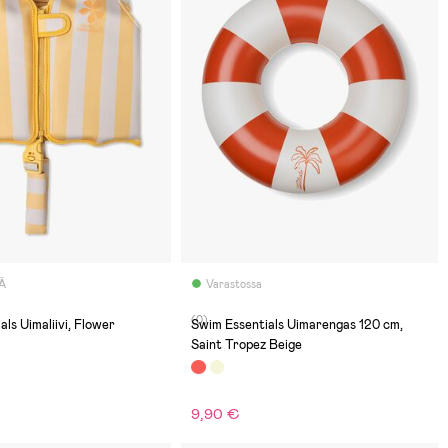
Ä
Varastossa
(0)
ls Uimaliivi, Flower
Swim Essentials Uimarengas 120 cm,
Saint Tropez Beige
9,90 €