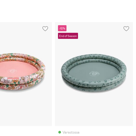
-10%
End of Season
Varastossa