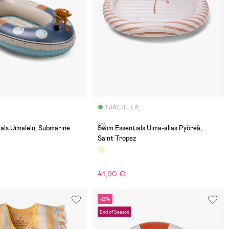
1 JÄLJELLÄ
(0)
als Uimalelu, Submarine
Swim Essentials Uima-allas Pyöreä,
Saint Tropez
41,90 €
-29%
End of Season