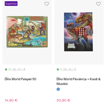
Superhinta
10 JÄLJELLÄ
9 JÄLJELLÄ
(0)
(0)
Dino World Palapeli 50
Dino World Päiväkirja + Koodi &
Musiikki
14,90 €
30,90 €