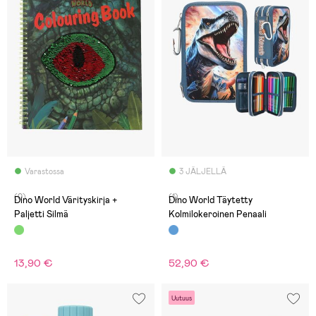
Varastossa
3 JÄLJELLÄ
(0)
(1)
Dino World Värityskirja +
Dino World Täytetty
Paljetti Silmä
Kolmilokeroinen Penaali
13,90 €
52,90 €
Uutuus