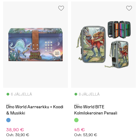
6 JÄLJELLÄ
8 JÄLJELLÄ
(1)
(0)
Dino World Aarrearkku + Koodi
Dino World BITE
& Musiikki
Kolmilokeroinen Penaali
38,90 €
45 €
Ovh: 39,90 €
Ovh: 53,90 €