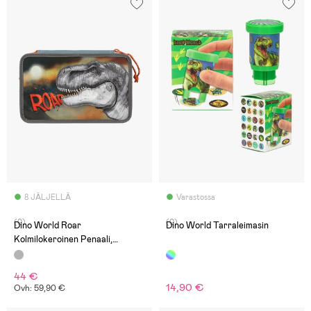
8 JÄLJELLÄ
Varastossa
(0)
(0)
Dino World Roar
Dino World Tarraleimasin
Kolmilokeroinen Penaali,
Harmaa
44 €
14,90 €
Ovh: 59,90 €