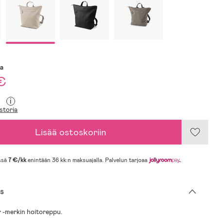
sa
€
i
storia
Lisää ostoskoriin
ssä
7 €/kk
enintään 36 kk:n maksuajalla. Palvelun tarjoaa
.
s
 -merkin hoitoreppu.