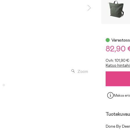
Varastos
82,90 
Ovh: 101,90 €
Katso hintahi
Zoom
Maksa eri
Tuotekuvau
Done By Deer