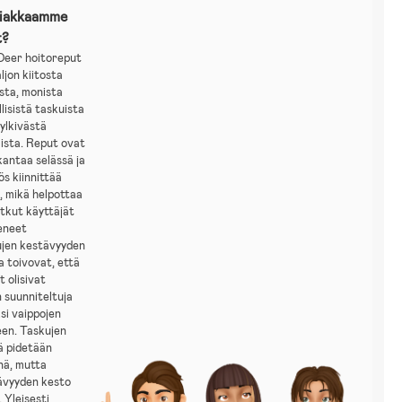
siakkaamme
t?
Deer hoitoreput
ljon kiitosta
sta, monista
lisistä taskuista
ylkivästä
ista. Reput ovat
antaa selässä ja
ös kiinnittää
, mikä helpottaa
tkut käyttäjät
eneet
ujen kestävyyden
ja toivovat, että
t olisivat
 suunniteltuja
si vaippojen
een. Taskujen
ä pidetään
nä, mutta
ävyyden kesto
. Yleisesti