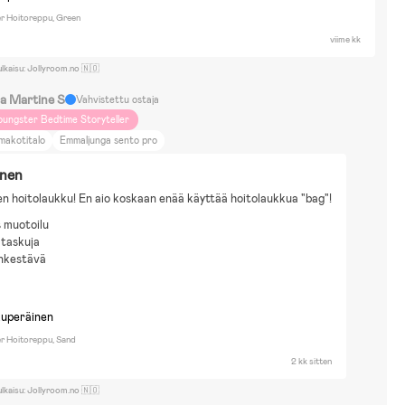
r Hoitoreppu, Green
viime kk
ulkaisu: Jollyroom.no 🇳🇴
a Martine S
Vahvistettu ostaja
oungster Bedtime Storyteller
makotitalo
Emmaljunga sento pro
inen
en hoitolaukku! En aio koskaan enää käyttää hoitolaukkua "bag"!
 muotoilu
 taskuja
nkestävä
a
kuperäinen
r Hoitoreppu, Sand
2 kk sitten
ulkaisu: Jollyroom.no 🇳🇴