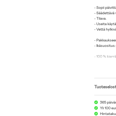
- Sopii päivit
- Säädettävä 
- Tilava.
- Useita käytä
- Vettä hylkiv
- Pakkaukseen
- Ikäsuositus:
- 100 % kierrä
Tuoteselos
365 päivä
Yli 100 eu
Hintatakuu