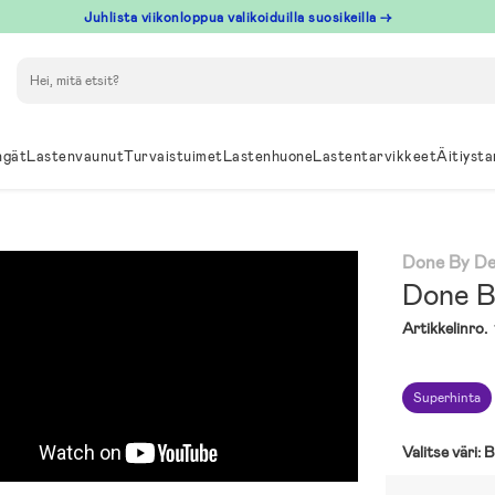
Juhlista viikonloppua valikoiduilla suosikeilla →
Hae
ngät
Lastenvaunut
Turvaistuimet
Lastenhuone
Lastentarvikkeet
Äitiysta
Done By De
Done B
Artikkelinro.
Superhinta
Valitse väri:
B