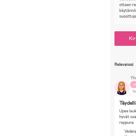
ottaen r
käytännöll
suosittuj
Kir
Relevanssi
Yl
J
Ke
E
Täydell
Upea lauk
hyvät osa
reppuna
Veden