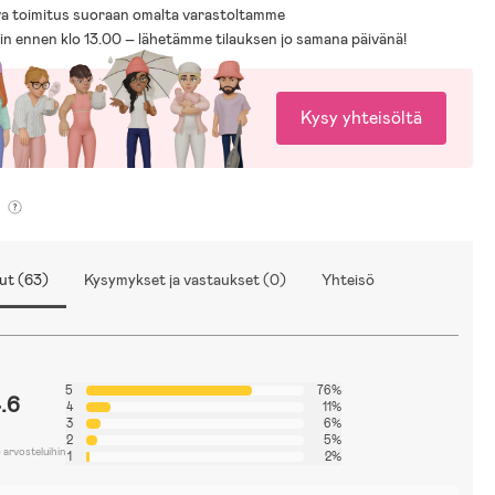
a toimitus suoraan omalta varastoltamme
sin ennen klo 13.00 – lähetämme tilauksen jo samana päivänä!
Kysy yhteisöltä
ut (63)
Kysymykset ja vastaukset (0)
Yhteisö
5
76%
.6
4
11%
3
6%
2
5%
 arvosteluihin
1
2%