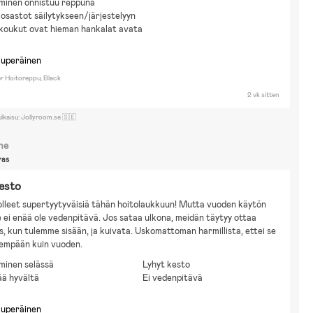
minen onnistuu reppuna
osastot säilytykseen/järjestelyyn
koukut ovat hieman hankalat avata
kuperäinen
r Hoitoreppu, Black
2 vk sitten
ulkaisu: Jollyroom.se 🇸🇪
ne
ras
esto
leet supertyytyväisiä tähän hoitolaukkuun! Mutta vuoden käytön 
e ei enää ole vedenpitävä. Jos sataa ulkona, meidän täytyy ottaa 
is, kun tulemme sisään, ja kuivata. Uskomattoman harmillista, ettei se 
dempään kuin vuoden.
minen selässä
Lyhyt kesto
ä hyvältä
Ei vedenpitävä
kuperäinen