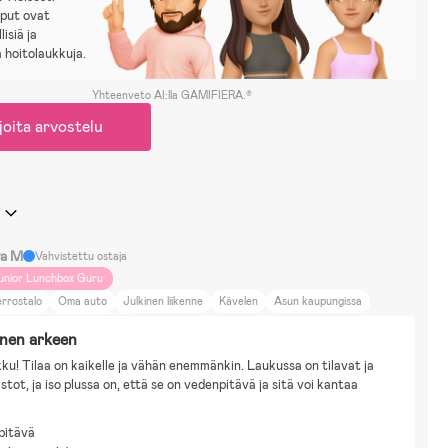
eput ovat
isiä ja
a hoitolaukkuja.
Yhteenveto AI:lla GAMIFIERA.®
joita arvostelu
va M
Vahvistettu ostaja
unior Lunchbox Guru
rrostalo
Oma auto
Julkinen liikenne
Kävelen
Asun kaupungissa
mmaljunga NXT 90 outdoor
inen arkeen
ku! Tilaa on kaikelle ja vähän enemmänkin. Laukussa on tilavat ja 
stot, ja iso plussa on, että se on vedenpitävä ja sitä voi kantaa 
pitävä