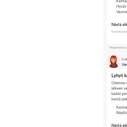
Kanta
Hyvät 
Vaunu
Näytä al
Done By Dee
Alkuperäinen j
Le
Vie
Lyhyt k
Olemme ol
jälkeen s
kaikki po
kestä pi
Kanta
Näyttä
Näytä al