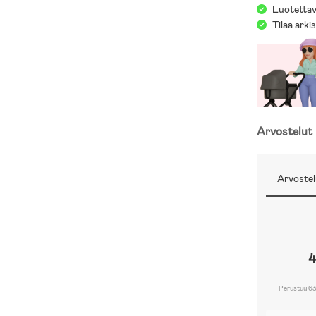
Luotettav
Tilaa arki
Arvostelut
Arvostel
4
Perustuu 63