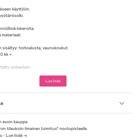
täiseen käyttöön.
vyötärösolki.
nnöllisiä lokeroita.
ä materiaali.
 sisältyy: hoitoalusta, vaunukoukut.
 0 kk +.
tetty polyesteri.
Lue lisää
te
n avoin kauppa
ron tilauksiin ilmainen toimitus* noutopisteelle
 - Lue lisää ->