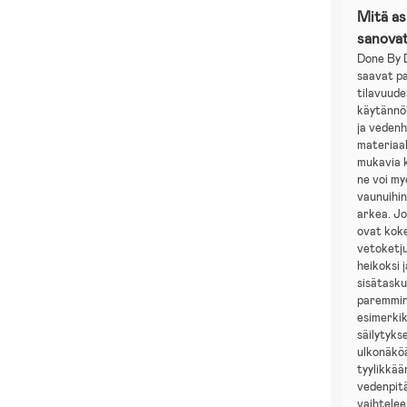
Mitä a
sanova
Done By 
saavat pa
tilavuude
käytännöl
ja vedenh
materiaal
mukavia k
ne voi my
vaunuihin
arkea. Jo
ovat kok
vetoketj
heikoksi 
sisätasku
paremmin
esimerkik
säilytyks
ulkonäkö
tyylikkää
vedenpit
vaihtelee