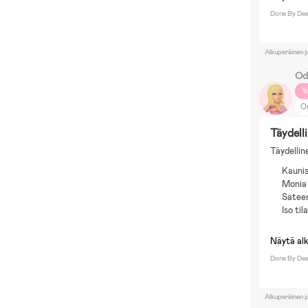
Done By Dee
Alkuperäinen j
Od
Y
O
Täydell
Täydellin
Kaunis
Monia
Satee
Iso til
Näytä al
Done By Dee
Alkuperäinen j