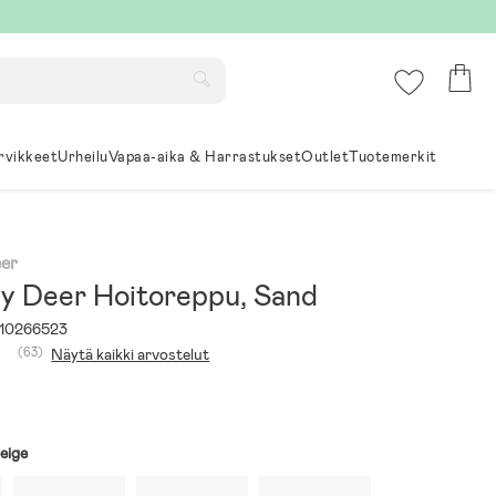
rvikkeet
Urheilu
Vapaa-aika & Harrastukset
Outlet
Tuotemerkit
er
y Deer Hoitoreppu, Sand
10266523
(63)
Näytä kaikki arvostelut
eige