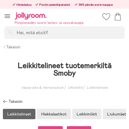
Hoppa
Hintatakuu
Postin pakettipalvelut
365 päivän avoin kauppa
till
Tilaa arkisin ennen klo 13.00 – lähetämme tilauksen jo samana päivänä!
innehållet
Pohjoismaiden suurin lasten- ja vauvakauppa
Hae
Takaisin
Leikkitelineet tuotemerkiltä
Smoby
Vapaa-aika & Harrastukset
Ulkoleikit
Leikkitelineet
Takaisin
Leikkitelineet
Hiekkalaatikot
Leikkimökit
Liukumäet