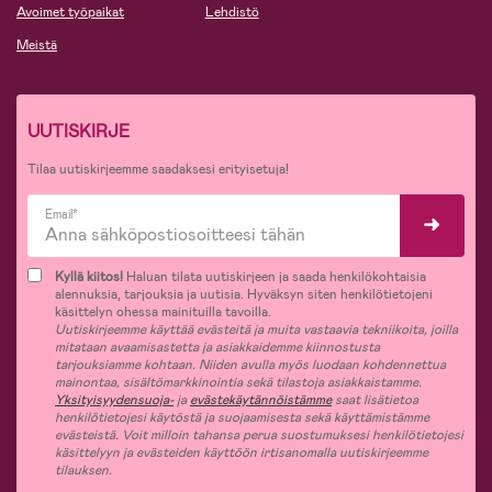
Avoimet työpaikat
Lehdistö
Meistä
UUTISKIRJE
Tilaa uutiskirjeemme saadaksesi erityisetuja!
Email*
Kyllä kiitos!
Haluan tilata uutiskirjeen ja saada henkilökohtaisia
alennuksia, tarjouksia ja uutisia. Hyväksyn siten henkilötietojeni
käsittelyn ohessa mainituilla tavoilla.
Uutiskirjeemme käyttää evästeitä ja muita vastaavia tekniikoita, joilla
mitataan avaamisastetta ja asiakkaidemme kiinnostusta
tarjouksiamme kohtaan. Niiden avulla myös luodaan kohdennettua
mainontaa, sisältömarkkinointia sekä tilastoja asiakkaistamme.
Yksityisyydensuoja-
ja
evästekäytännöistämme
saat lisätietoa
henkilötietojesi käytöstä ja suojaamisesta sekä käyttämistämme
evästeistä. Voit milloin tahansa perua suostumuksesi henkilötietojesi
käsittelyyn ja evästeiden käyttöön irtisanomalla uutiskirjeemme
tilauksen.