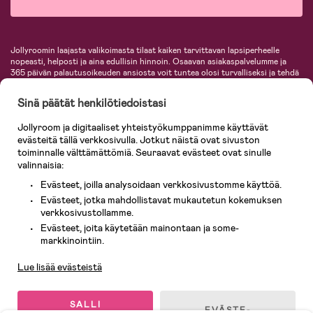
Jollyroomin laajasta valikoimasta tilaat kaiken tarvittavan lapsiperheelle
nopeasti, helposti ja aina edullisin hinnoin. Osaavan asiakaspalvelumme ja
365 päivän palautusoikeuden ansiosta voit tuntea olosi turvalliseksi ja tehdä
ostoksia hyvillä mielin. Jollyroomilta saat lastenvaunut, turvaistuimet,
vaatteet vauvoille ja lapsille, inspiroivia sisustustuotteita lastenhuoneeseen,
Sinä päätät henkilötiedoistasi
lastentarvikkeita sekä paljon muuta. Meiltä löydät lukuisia tunnettuja
tuotemerkkejä, kuten Britax, Maxi-Cosi, Baby Jogger, BabyBjörn, Didriksons,
Jollyroom ja digitaaliset yhteistyökumppanimme käyttävät
KidKraft, Ergobaby, Philips Avent, Neonate, Cybex, LEGO ja monia muita!
evästeitä tällä verkkosivulla. Jotkut näistä ovat sivuston
Tervetuloa shoppailemaan Pohjoismaiden suurimpaan lastentarvikkeiden
verkkokauppaan!
toiminnalle välttämättömiä. Seuraavat evästeet ovat sinulle
valinnaisia:
Evästeet, joilla analysoidaan verkkosivustomme käyttöä.
Evästeet, jotka mahdollistavat mukautetun kokemuksen
verkkosivustollamme.
Evästeet, joita käytetään mainontaan ja some-
Asiakaspalvelu
markkinointiin.
Lue lisää evästeistä
© 2026 Jollyroom AB. Kaikki oikeudet pidätetään.
SALLI
EVÄSTE-