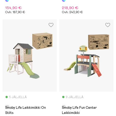
154,90 €
218,90 €
Ovh: 187,90 €
Ovh: 243,90 €
5 JÄLJELLÄ
9 JÄLJELLÄ
(2)
(1)
Smoby Life Leikkimökki On
Smoby Life Fun Center
Stilts
Leikkimökki