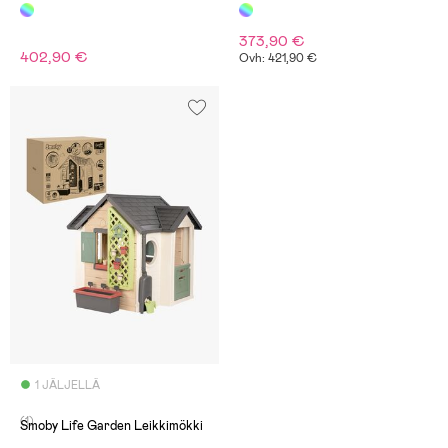
373,90 €
402,90 €
Ovh: 421,90 €
1 JÄLJELLÄ
(1)
Smoby Life Garden Leikkimökki