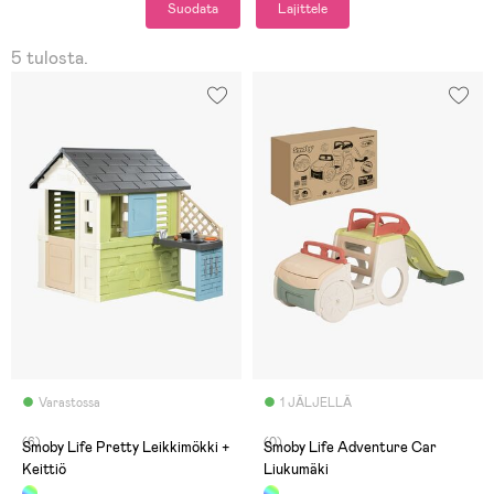
Suodata
Lajittele
5 tulosta.
Varastossa
1 JÄLJELLÄ
(6)
(0)
Smoby Life Pretty Leikkimökki +
Smoby Life Adventure Car
Keittiö
Liukumäki