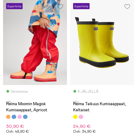
Superhinta
Superhinta
Varastossa
6 JÄLJELLÄ
(2)
(0)
Reima Moomin Magisk
Reima Taikuus Kumisaappaat,
Kumisaappaat, Apricot
Keltaiset
30,90 €
24,90 €
Ovh: 48,90 €
Ovh: 34,90 €