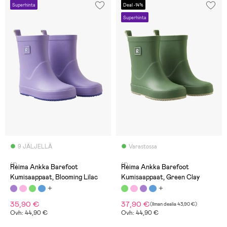
Superhinta
Deal -14%
Superhinta
9 JÄLJELLÄ
Varastossa
(1)
(1)
Reima Ankka Barefoot
Reima Ankka Barefoot
Kumisaappaat, Blooming Lilac
Kumisaappaat, Green Clay
35,90 €
37,90 €
(
Ilman dealia
43,90 €
)
Ovh: 44,90 €
Ovh: 44,90 €