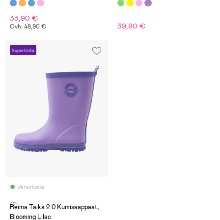
33,90 €
39,90 €
Ovh: 48,90 €
Superhinta
Varastossa
(3)
Reima Taika 2.0 Kumisaappaat,
Blooming Lilac