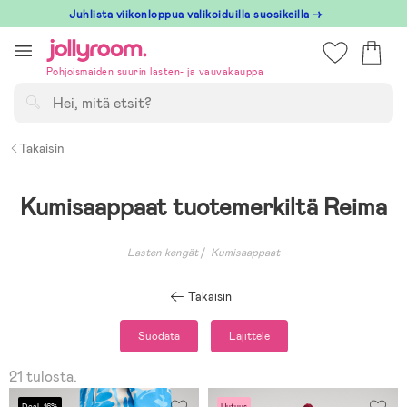
Hoppa
Juhlista viikonloppua valikoiduilla suosikeilla →
till
innehållet
Pohjoismaiden suurin lasten- ja vauvakauppa
Hae
Takaisin
Kumisaappaat tuotemerkiltä Reima
Lasten kengät
Kumisaappaat
Takaisin
Suodata
Lajittele
21 tulosta.