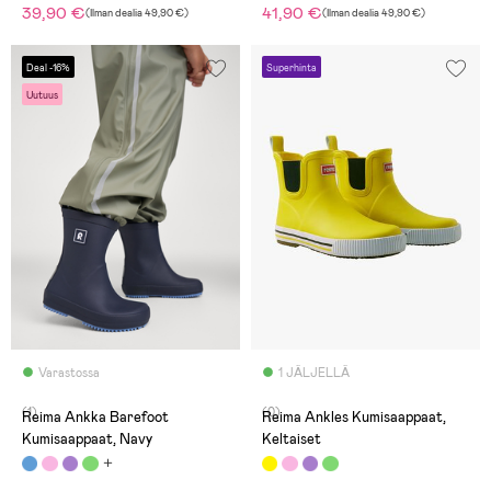
39,90 €
41,90 €
(
Ilman dealia
49,90 €
)
(
Ilman dealia
49,90 €
)
Deal -16%
Superhinta
Uutuus
Varastossa
1 JÄLJELLÄ
(1)
(0)
Reima Ankka Barefoot
Reima Ankles Kumisaappaat,
Kumisaappaat, Navy
Keltaiset