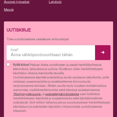
Avoimet työpaikat
Lehdistö
Meistä
UUTISKIRJE
Tilaa uutiskirjeemme saadaksesi erityisetuja!
Email*
Kyllä kiitos!
Haluan tilata uutiskirjeen ja saada henkilökohtaisia
alennuksia, tarjouksia ja uutisia. Hyväksyn siten henkilötietojeni
käsittelyn ohessa mainituilla tavoilla.
Uutiskirjeemme käyttää evästeitä ja muita vastaavia tekniikoita, joilla
mitataan avaamisastetta ja asiakkaidemme kiinnostusta
tarjouksiamme kohtaan. Niiden avulla myös luodaan kohdennettua
mainontaa, sisältömarkkinointia sekä tilastoja asiakkaistamme.
Yksityisyydensuoja-
ja
evästekäytännöistämme
saat lisätietoa
henkilötietojesi käytöstä ja suojaamisesta sekä käyttämistämme
evästeistä. Voit milloin tahansa perua suostumuksesi henkilötietojesi
käsittelyyn ja evästeiden käyttöön irtisanomalla uutiskirjeemme
tilauksen.