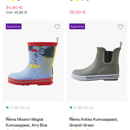
34,90 €
39,90 €
Ovh: 43,90 €
Superhinta
Superhinta
3 JÄLJELLÄ
5 JÄLJELLÄ
(2)
(0)
Reima Moomin Magisk
Reima Ankles Kumisaappaat,
Kumisaappaat, Airy Blue
Greyish Green