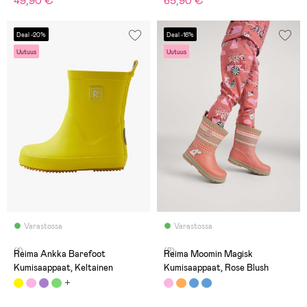
49,90 €
65,90 €
Deal -20%
Deal -16%
Uutuus
Uutuus
Varastossa
Varastossa
(1)
(2)
Reima Ankka Barefoot
Reima Moomin Magisk
Kumisaappaat, Keltainen
Kumisaappaat, Rose Blush