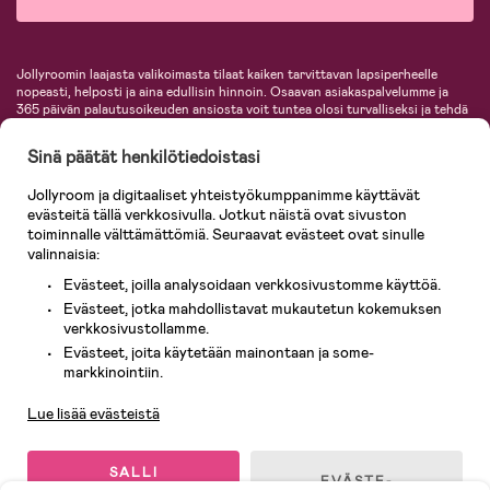
Jollyroomin laajasta valikoimasta tilaat kaiken tarvittavan lapsiperheelle
nopeasti, helposti ja aina edullisin hinnoin. Osaavan asiakaspalvelumme ja
365 päivän palautusoikeuden ansiosta voit tuntea olosi turvalliseksi ja tehdä
ostoksia hyvillä mielin. Jollyroomilta saat lastenvaunut, turvaistuimet,
vaatteet vauvoille ja lapsille, inspiroivia sisustustuotteita lastenhuoneeseen,
Sinä päätät henkilötiedoistasi
lastentarvikkeita sekä paljon muuta. Meiltä löydät lukuisia tunnettuja
tuotemerkkejä, kuten Britax, Maxi-Cosi, Baby Jogger, BabyBjörn, Didriksons,
Jollyroom ja digitaaliset yhteistyökumppanimme käyttävät
KidKraft, Ergobaby, Philips Avent, Neonate, Cybex, LEGO ja monia muita!
evästeitä tällä verkkosivulla. Jotkut näistä ovat sivuston
Tervetuloa shoppailemaan Pohjoismaiden suurimpaan lastentarvikkeiden
verkkokauppaan!
toiminnalle välttämättömiä. Seuraavat evästeet ovat sinulle
valinnaisia:
Evästeet, joilla analysoidaan verkkosivustomme käyttöä.
Evästeet, jotka mahdollistavat mukautetun kokemuksen
verkkosivustollamme.
Evästeet, joita käytetään mainontaan ja some-
Asiakaspalvelu
markkinointiin.
Lue lisää evästeistä
© 2026 Jollyroom AB. Kaikki oikeudet pidätetään.
SALLI
EVÄSTE-