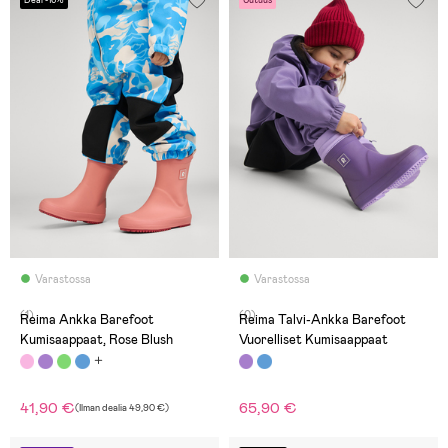
Deal -16%
Uutuus
Varastossa
Varastossa
(1)
(0)
Reima Ankka Barefoot
Reima Talvi-Ankka Barefoot
Kumisaappaat, Rose Blush
Vuorelliset Kumisaappaat
41,90 €
65,90 €
(
Ilman dealia
49,90 €
)