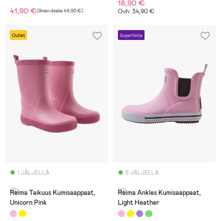
18,90 €
41,90 €
(
Ilman dealia
49,90 €
)
Ovh: 34,90 €
Outlet
Superhinta
1 JÄLJELLÄ
6 JÄLJELLÄ
(0)
(0)
Reima Taikuus Kumisaappaat,
Reima Ankles Kumisaappaat,
Unicorn Pink
Light Heather