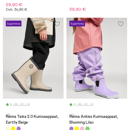
29,90 €
39,90 €
Ovh: 34,90 €
Superhinta
Superhinta
8 JÄLJELLÄ
6 JÄLJELLÄ
(3)
(0)
Reima Taika 2.0 Kumisaappaat,
Reima Ankles Kumisaappaat,
Earthy Beige
Blooming Lilac