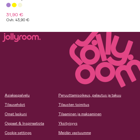
31,90 €
Ovh: 43,90 €
Asiakaspalvelu
Peruuttamisoikeus, palautus ja takuu
Tilausehdot
Tilausten toimitus
Omat laskuni
Tilaaminen ja maksaminen
Oppaat & Inspiraatiota
Yksityisyys
Cookie settings
Meidän vastuumme