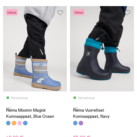
Uutuus
Uutuus
Varastossa
Varastossa
(2)
(0)
Reima Moomin Magisk
Reima Vuorelliset
Kumisaappaat, Blue Ocean
Kumisaappaat, Navy