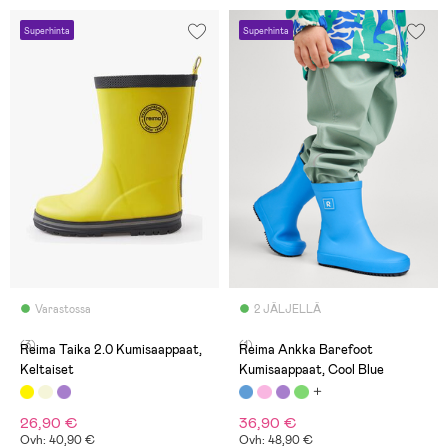
Superhinta
Superhinta
Varastossa
2 JÄLJELLÄ
(3)
(1)
Reima Taika 2.0 Kumisaappaat,
Reima Ankka Barefoot
Keltaiset
Kumisaappaat, Cool Blue
26,90 €
36,90 €
Ovh: 40,90 €
Ovh: 48,90 €