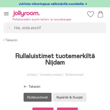
Hoppa
Juhlista viikonloppua valikoiduilla suosikeilla →
till
innehållet
Pohjoismaiden suurin lasten- ja vauvakauppa
Hae
Takaisin
Rullaluistimet tuotemerkiltä
Nijdam
Urheilu
Extreme-urheilu
Rullaluistimet
Takaisin
Rullaluistimet
Kypärät & Suojat