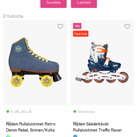
Suodata
Lajittele
2 tulosta.
-19%
Flash Sale
6 JÄLJELLÄ
Varastossa
(0)
(0)
Nijdam Rullaluistimet Retro
Nijdam Säädettävät
Denim Rebel, Sininen/Kulta
Rullaluistimet Traffic Racer