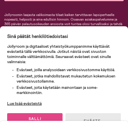
Jollyroomin laajasta valikoimasta tilaat kaiken tarvittavan lapsiperheelle
nopeasti, helposti ja aina edullisin hinnoin. Osaavan asiakaspalvelumme ja
365 päivän palautusoikeuden ansiosta voit tuntea olosi turvalliseksi ja tehdä
ostoksia hyvillä mielin. Jollyroomilta saat lastenvaunut, turvaistuimet,
vaatteet vauvoille ja lapsille, inspiroivia sisustustuotteita lastenhuoneeseen,
Sinä päätät henkilötiedoistasi
lastentarvikkeita sekä paljon muuta. Meiltä löydät lukuisia tunnettuja
tuotemerkkejä, kuten Britax, Maxi-Cosi, Baby Jogger, BabyBjörn, Didriksons,
Jollyroom ja digitaaliset yhteistyökumppanimme käyttävät
KidKraft, Ergobaby, Philips Avent, Neonate, Cybex, LEGO ja monia muita!
evästeitä tällä verkkosivulla. Jotkut näistä ovat sivuston
Tervetuloa shoppailemaan Pohjoismaiden suurimpaan lastentarvikkeiden
verkkokauppaan!
toiminnalle välttämättömiä. Seuraavat evästeet ovat sinulle
valinnaisia:
Evästeet, joilla analysoidaan verkkosivustomme käyttöä.
Evästeet, jotka mahdollistavat mukautetun kokemuksen
verkkosivustollamme.
Evästeet, joita käytetään mainontaan ja some-
Asiakaspalvelu
markkinointiin.
Lue lisää evästeistä
© 2026 Jollyroom AB. Kaikki oikeudet pidätetään.
SALLI
EVÄSTE-
KAIKKI
ASETUKSET