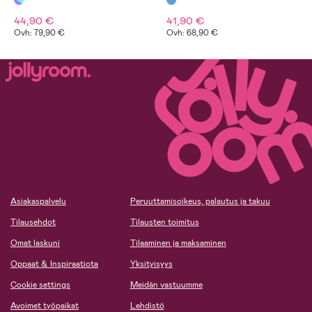
44,90 €
41,90 €
Ovh: 79,90 €
Ovh: 68,90 €
Asiakaspalvelu
Peruuttamisoikeus, palautus ja takuu
Tilausehdot
Tilausten toimitus
Omat laskuni
Tilaaminen ja maksaminen
Oppaat & Inspiraatiota
Yksityisyys
Cookie settings
Meidän vastuumme
Avoimet työpaikat
Lehdistö