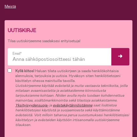
Meistä
UUTISKIRJE
Tilaa uutiskirjeemme saadaksesi erityisetuja!
Email*
Kyllä kiitos!
Haluan tilata uutiskirjeen ja saada henkilökohtaisia
alennuksia, tarjouksia ja uutisia. Hyväksyn siten henkilötietojeni
käsittelyn ohessa mainituilla tavoilla.
Uutiskirjeemme käyttää evästeitä ja muita vastaavia tekniikoita, joilla
mitataan avaamisastetta ja asiakkaidemme kiinnostusta
tarjouksiamme kohtaan. Niiden avulla myös luodaan kohdennettua
mainontaa, sisältömarkkinointia sekä tilastoja asiakkaistamme.
Yksityisyydensuoja-
ja
evästekäytännöistämme
saat lisätietoa
henkilötietojesi käytöstä ja suojaamisesta sekä käyttämistämme
evästeistä. Voit milloin tahansa perua suostumuksesi henkilötietojesi
käsittelyyn ja evästeiden käyttöön irtisanomalla uutiskirjeemme
tilauksen.