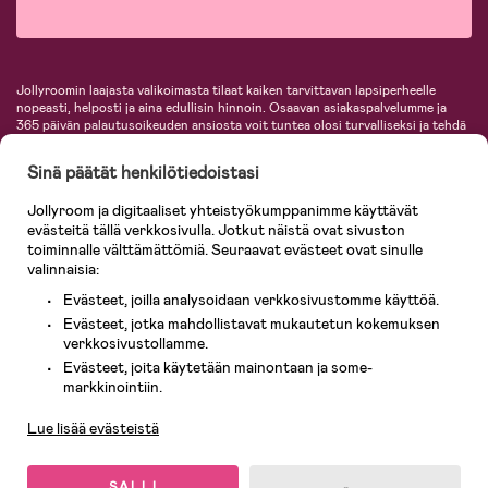
Jollyroomin laajasta valikoimasta tilaat kaiken tarvittavan lapsiperheelle
nopeasti, helposti ja aina edullisin hinnoin. Osaavan asiakaspalvelumme ja
365 päivän palautusoikeuden ansiosta voit tuntea olosi turvalliseksi ja tehdä
ostoksia hyvillä mielin. Jollyroomilta saat lastenvaunut, turvaistuimet,
vaatteet vauvoille ja lapsille, inspiroivia sisustustuotteita lastenhuoneeseen,
Sinä päätät henkilötiedoistasi
lastentarvikkeita sekä paljon muuta. Meiltä löydät lukuisia tunnettuja
tuotemerkkejä, kuten Britax, Maxi-Cosi, Baby Jogger, BabyBjörn, Didriksons,
Jollyroom ja digitaaliset yhteistyökumppanimme käyttävät
KidKraft, Ergobaby, Philips Avent, Neonate, Cybex, LEGO ja monia muita!
evästeitä tällä verkkosivulla. Jotkut näistä ovat sivuston
Tervetuloa shoppailemaan Pohjoismaiden suurimpaan lastentarvikkeiden
verkkokauppaan!
toiminnalle välttämättömiä. Seuraavat evästeet ovat sinulle
valinnaisia:
Evästeet, joilla analysoidaan verkkosivustomme käyttöä.
Evästeet, jotka mahdollistavat mukautetun kokemuksen
verkkosivustollamme.
Evästeet, joita käytetään mainontaan ja some-
Asiakaspalvelu
markkinointiin.
Lue lisää evästeistä
© 2026 Jollyroom AB. Kaikki oikeudet pidätetään.
SALLI