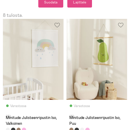
Suodata
Lajittele
8 tulosta.
Varastossa
Varastossa
(6)
(6)
Minitude Julisteenripustin Iso,
Minitude Julisteenripustin Iso,
Valkoinen
Puu