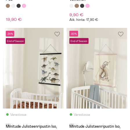
9,90 €
19,90 €
Aik. hinta: 17,90 €
-34%
-20%
End of Season
End of Season
Varastossa
Varastossa
(6)
(6)
Minitude Julisteenripustin Iso,
Minitude Julisteenripustin Iso,