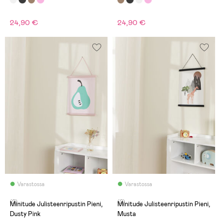
24,90 €
24,90 €
Varastossa
Varastossa
(2)
(2)
Minitude Julisteenripustin Pieni,
Minitude Julisteenripustin Pieni,
Dusty Pink
Musta