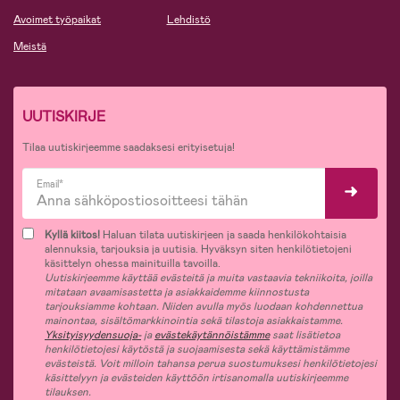
Avoimet työpaikat
Lehdistö
Meistä
UUTISKIRJE
Tilaa uutiskirjeemme saadaksesi erityisetuja!
Email*
Kyllä kiitos!
Haluan tilata uutiskirjeen ja saada henkilökohtaisia
alennuksia, tarjouksia ja uutisia. Hyväksyn siten henkilötietojeni
käsittelyn ohessa mainituilla tavoilla.
Uutiskirjeemme käyttää evästeitä ja muita vastaavia tekniikoita, joilla
mitataan avaamisastetta ja asiakkaidemme kiinnostusta
tarjouksiamme kohtaan. Niiden avulla myös luodaan kohdennettua
mainontaa, sisältömarkkinointia sekä tilastoja asiakkaistamme.
Yksityisyydensuoja-
ja
evästekäytännöistämme
saat lisätietoa
henkilötietojesi käytöstä ja suojaamisesta sekä käyttämistämme
evästeistä. Voit milloin tahansa perua suostumuksesi henkilötietojesi
käsittelyyn ja evästeiden käyttöön irtisanomalla uutiskirjeemme
tilauksen.