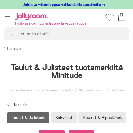
Hoppa
Juhlista viikonloppua valikoiduilla suosikeilla →
till
innehållet
Pohjoismaiden suurin lasten- ja vauvakauppa
Hae
Takaisin
Taulut & Julisteet tuotemerkiltä
Minitude
Lastenhuone
Lastenhuoneen sisustus
Seinälle
Taulut & Julisteet
Takaisin
Taulut & Julisteet
Kehykset
Koukut & Ripustimet