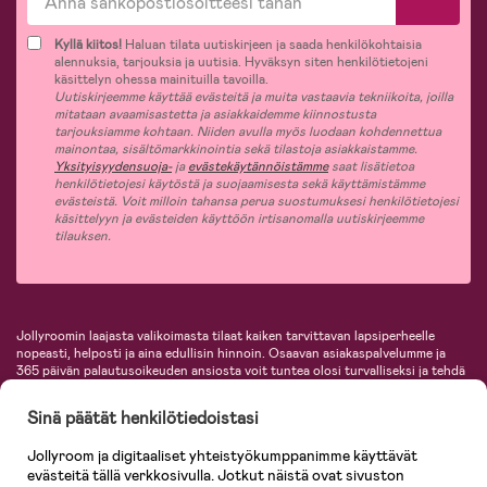
Kyllä kiitos!
Haluan tilata uutiskirjeen ja saada henkilökohtaisia
alennuksia, tarjouksia ja uutisia. Hyväksyn siten henkilötietojeni
käsittelyn ohessa mainituilla tavoilla.
Uutiskirjeemme käyttää evästeitä ja muita vastaavia tekniikoita, joilla
mitataan avaamisastetta ja asiakkaidemme kiinnostusta
tarjouksiamme kohtaan. Niiden avulla myös luodaan kohdennettua
mainontaa, sisältömarkkinointia sekä tilastoja asiakkaistamme.
Yksityisyydensuoja-
ja
evästekäytännöistämme
saat lisätietoa
henkilötietojesi käytöstä ja suojaamisesta sekä käyttämistämme
evästeistä. Voit milloin tahansa perua suostumuksesi henkilötietojesi
käsittelyyn ja evästeiden käyttöön irtisanomalla uutiskirjeemme
tilauksen.
Jollyroomin laajasta valikoimasta tilaat kaiken tarvittavan lapsiperheelle
nopeasti, helposti ja aina edullisin hinnoin. Osaavan asiakaspalvelumme ja
365 päivän palautusoikeuden ansiosta voit tuntea olosi turvalliseksi ja tehdä
ostoksia hyvillä mielin. Jollyroomilta saat lastenvaunut, turvaistuimet,
vaatteet vauvoille ja lapsille, inspiroivia sisustustuotteita lastenhuoneeseen,
Sinä päätät henkilötiedoistasi
lastentarvikkeita sekä paljon muuta. Meiltä löydät lukuisia tunnettuja
tuotemerkkejä, kuten Britax, Maxi-Cosi, Baby Jogger, BabyBjörn, Didriksons,
Jollyroom ja digitaaliset yhteistyökumppanimme käyttävät
KidKraft, Ergobaby, Philips Avent, Neonate, Cybex, LEGO ja monia muita!
evästeitä tällä verkkosivulla. Jotkut näistä ovat sivuston
Tervetuloa shoppailemaan Pohjoismaiden suurimpaan lastentarvikkeiden