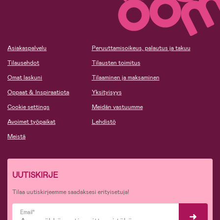
Asiakaspalvelu
Peruuttamisoikeus, palautus ja takuu
Tilausehdot
Tilausten toimitus
Omat laskuni
Tilaaminen ja maksaminen
Oppaat & Inspiraatiota
Yksityisyys
Cookie settings
Meidän vastuumme
Avoimet työpaikat
Lehdistö
Meistä
UUTISKIRJE
Tilaa uutiskirjeemme saadaksesi erityisetuja!
Email*