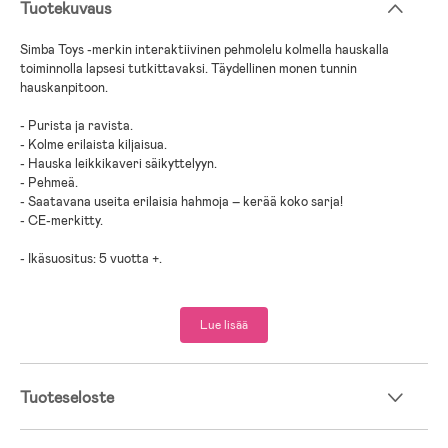
Tuotekuvaus
Simba Toys -merkin interaktiivinen pehmolelu kolmella hauskalla
toiminnolla lapsesi tutkittavaksi. Täydellinen monen tunnin
hauskanpitoon.
- Purista ja ravista.
- Kolme erilaista kiljaisua.
- Hauska leikkikaveri säikyttelyyn.
- Pehmeä.
- Saatavana useita erilaisia hahmoja – kerää koko sarja!
- CE-merkitty.
- Ikäsuositus: 5 vuotta +.
- Kangas, muovi.
- Paristot sisältyvät tuotteeseen.
Lue lisää
Tuoteseloste