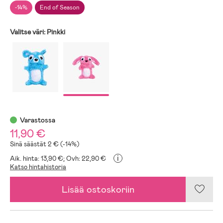
-14%
End of Season
Valitse väri:
Pinkki
Varastossa
11,90 €
Sinä säästät 2 € (-14%)
i
Aik. hinta: 13,90 €;
Ovh: 22,90 €
Katso hintahistoria
Lisää ostoskoriin