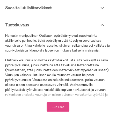
Suositellut lisätarvikkeet
Tuotekuvaus
Hamaxin monipuolinen Outback-pyöräkärry ovat nappivalinta
aktiiviselle perheelle. Sekä pyöräilyyn että kävelyyn soveltuvissa
vaunuissa on tilaa kahdelle lapselle. Istuimen selkänojaa voi kallistaa ja
suurikokoisista ikkunoista lapsen on mukava katsella maisemia.
Outback-vaunuilla on kolme käyttötarkoitusta: sitä voi käyttää sekä
pyöräilyvaununa, juoksurattaina että tavallisina lastenrattaina
(huomaathan, että juoksurattaiden lisätarvikkeet myydään erikseen).
Vaunujen kaksoislukituksen avulla muunnat vaunut helposti
pyöräilyvaunuiksi. Vaunuissa on selkeät indikaattorit, jotka vaunun
ollessa oikein koottuna osoittavat vihreää. Vaahtomuovilla
päällystettyä työntöaisaa voi säätää sopivan korkuiseksi, ja vaunun
rakenteen ansiosta vaunuja on uskomattoman vaivatonta työntää ja
ohjata.
Lue lisää
Vaunuissa on 20 tuuman ilmatäytteiset pyörät, jotka on helppo
irrottaa. Jousitusta saa helposti säädettyä yhdellä kädellä, eli