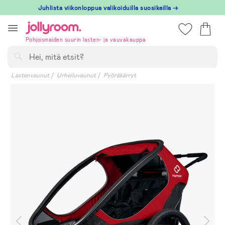
Hoppa
Juhlista viikonloppua valikoiduilla suosikeilla →
till
innehållet
Pohjoismaiden suurin lasten- ja vauvakauppa
Hae
Lastenvaunut
Urheiluvaunut
Pyöräkärryt