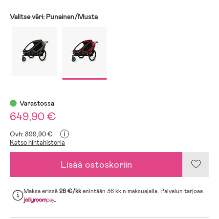
Valitse väri:
Punainen/Musta
Varastossa
649,90 €
i
Ovh: 899,90 €
Katso hintahistoria
Lisää ostoskoriin
Maksa erissä
28 €/kk
enintään 36 kk:n maksuajalla. Palvelun tarjoaa
.