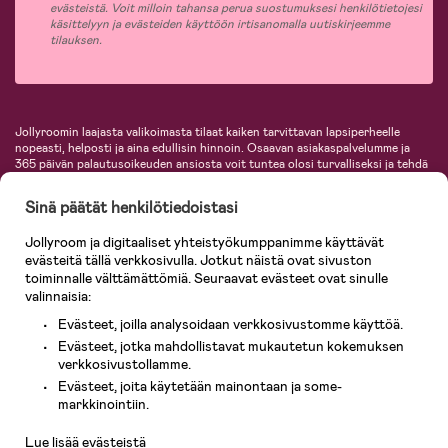
evästeistä. Voit milloin tahansa perua suostumuksesi henkilötietojesi
käsittelyyn ja evästeiden käyttöön irtisanomalla uutiskirjeemme
tilauksen.
Jollyroomin laajasta valikoimasta tilaat kaiken tarvittavan lapsiperheelle
nopeasti, helposti ja aina edullisin hinnoin. Osaavan asiakaspalvelumme ja
365 päivän palautusoikeuden ansiosta voit tuntea olosi turvalliseksi ja tehdä
ostoksia hyvillä mielin. Jollyroomilta saat lastenvaunut, turvaistuimet,
vaatteet vauvoille ja lapsille, inspiroivia sisustustuotteita lastenhuoneeseen,
Sinä päätät henkilötiedoistasi
lastentarvikkeita sekä paljon muuta. Meiltä löydät lukuisia tunnettuja
tuotemerkkejä, kuten Britax, Maxi-Cosi, Baby Jogger, BabyBjörn, Didriksons,
Jollyroom ja digitaaliset yhteistyökumppanimme käyttävät
KidKraft, Ergobaby, Philips Avent, Neonate, Cybex, LEGO ja monia muita!
evästeitä tällä verkkosivulla. Jotkut näistä ovat sivuston
Tervetuloa shoppailemaan Pohjoismaiden suurimpaan lastentarvikkeiden
verkkokauppaan!
toiminnalle välttämättömiä. Seuraavat evästeet ovat sinulle
valinnaisia:
Evästeet, joilla analysoidaan verkkosivustomme käyttöä.
Evästeet, jotka mahdollistavat mukautetun kokemuksen
verkkosivustollamme.
Evästeet, joita käytetään mainontaan ja some-
Asiakaspalvelu
markkinointiin.
Lue lisää evästeistä