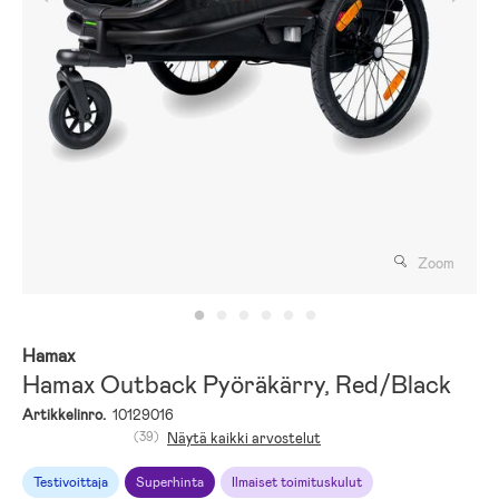
Zoom
Hamax
Hamax Outback Pyöräkärry, Red/Black
Artikkelinro.
10129016
(39)
Näytä kaikki arvostelut
Testivoittaja
Superhinta
Ilmaiset toimituskulut