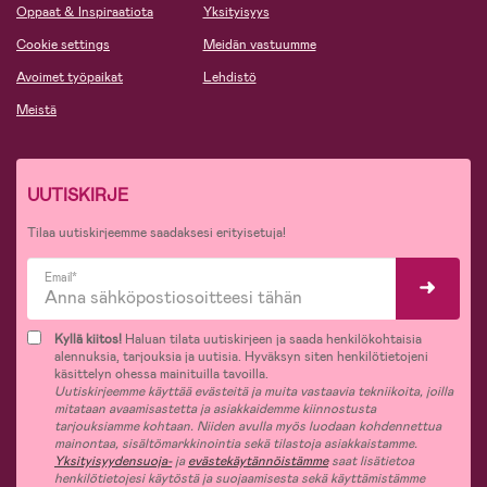
Oppaat & Inspiraatiota
Yksityisyys
Cookie settings
Meidän vastuumme
Avoimet työpaikat
Lehdistö
Meistä
UUTISKIRJE
Tilaa uutiskirjeemme saadaksesi erityisetuja!
Email*
Kyllä kiitos!
Haluan tilata uutiskirjeen ja saada henkilökohtaisia
alennuksia, tarjouksia ja uutisia. Hyväksyn siten henkilötietojeni
käsittelyn ohessa mainituilla tavoilla.
Uutiskirjeemme käyttää evästeitä ja muita vastaavia tekniikoita, joilla
mitataan avaamisastetta ja asiakkaidemme kiinnostusta
tarjouksiamme kohtaan. Niiden avulla myös luodaan kohdennettua
mainontaa, sisältömarkkinointia sekä tilastoja asiakkaistamme.
Yksityisyydensuoja-
ja
evästekäytännöistämme
saat lisätietoa
henkilötietojesi käytöstä ja suojaamisesta sekä käyttämistämme