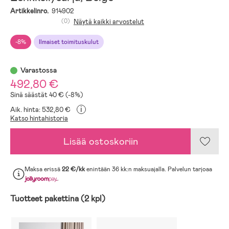
Artikkelinro.
914902
(0)
Näytä kaikki arvostelut
-8%
Ilmaiset toimituskulut
Varastossa
492,80 €
Sinä säästät 40 € (-8%)
i
Aik. hinta: 532,80 €
Katso hintahistoria
Lisää ostoskoriin
Maksa erissä
22 €/kk
enintään 36 kk:n maksuajalla. Palvelun tarjoaa
.
Tuotteet pakettina (2 kpl)