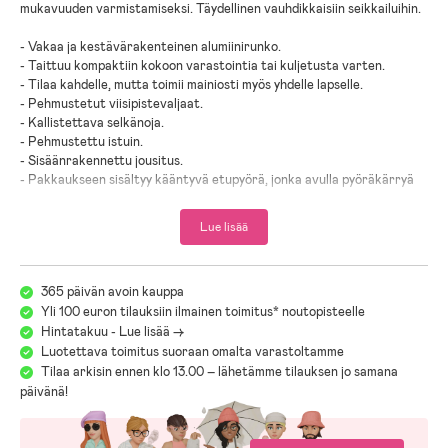
mukavuuden varmistamiseksi. Täydellinen vauhdikkaisiin seikkailuihin.
- Vakaa ja kestävärakenteinen alumiinirunko.
- Taittuu kompaktiin kokoon varastointia tai kuljetusta varten.
- Tilaa kahdelle, mutta toimii mainiosti myös yhdelle lapselle.
- Pehmustetut viisipistevaljaat.
- Kallistettava selkänoja.
- Pehmustettu istuin.
- Sisäänrakennettu jousitus.
- Pakkaukseen sisältyy kääntyvä etupyörä, jonka avulla pyöräkärryä
voi käyttää työntörattaina.
- Varustettu pyöränsuojilla.
Lue lisää
- Käsi- ja jalkajarru.
- Säädettävä työntöaisa.
- Tilava.
365 päivän avoin kauppa
- Sisältää liittimet polkupyörään kiinnittämiseen.
Yli 100 euron tilauksiin ilmainen toimitus* noutopisteelle
- Lapsen enimmäispituus: 111 cm.
- Maksimikuormitus: 22 kg/per lapsi.
Hintatakuu - Lue lisää ->
- Enimmäiskuormitus: 44 kg.
Luotettava toimitus suoraan omalta varastoltamme
Tilaa arkisin ennen klo 13.00 – lähetämme tilauksen jo samana
- Pakkaukseen sisältyy: kävelypyörä.
päivänä!
- Ikäsuositus: 6 kk–4 vuotta.
- Lue lisää pakettiin sisältyvistä tuotteista klikkaamalla kuvakkeita!
- Testattu ja hyväksytty eurooppalaisten standardien mukaisesti: EN