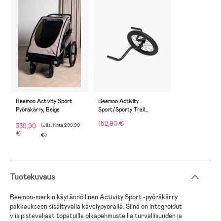
Beemoo Activity Sport
Beemoo Activity
Pyöräkärry, Beige
Sport/Sporty Trail
Juoksusetti
152,90 €
339,90
(
Jäs. hinta
299,90
€
€
)
Tuotekuvaus
Beemoo-merkin käytännöllinen Activity Sport -pyöräkärry
pakkaukseen sisältyvällä kävelypyörällä. Siinä on integroidut
viisipistevaljaat topatuilla olkapehmusteilla turvallisuuden ja