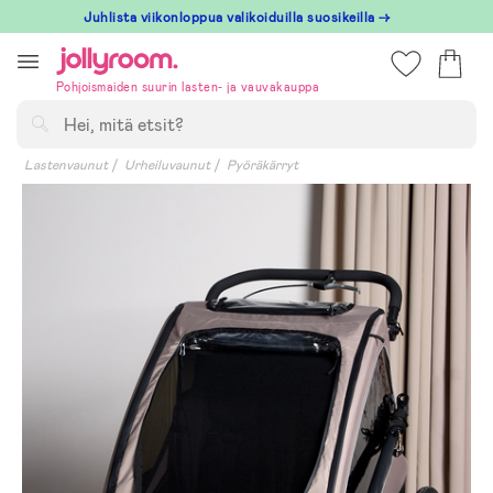
Hoppa
Juhlista viikonloppua valikoiduilla suosikeilla →
till
innehållet
Pohjoismaiden suurin lasten- ja vauvakauppa
Hae
Lastenvaunut
Urheiluvaunut
Pyöräkärryt