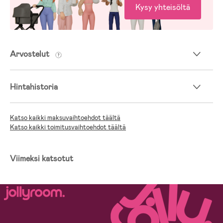
Kysy yhteisöltä
1888-1, EN 1888-2 & EN 15918.
- Testattu ja hyväksytty käytettäväksi juoksurattaina eurooppalaisen
EN 1888-3 -standardin mukaisesti.
Arvostelut
Hintahistoria
Katso kaikki maksuvaihtoehdot täältä
Katso kaikki toimitusvaihtoehdot täältä
Viimeksi katsotut