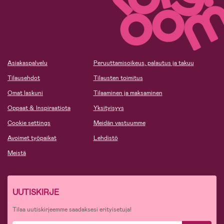
Asiakaspalvelu
Peruuttamisoikeus, palautus ja takuu
Tilausehdot
Tilausten toimitus
Omat laskuni
Tilaaminen ja maksaminen
Oppaat & Inspiraatiota
Yksityisyys
Cookie settings
Meidän vastuumme
Avoimet työpaikat
Lehdistö
Meistä
UUTISKIRJE
Tilaa uutiskirjeemme saadaksesi erityisetuja!