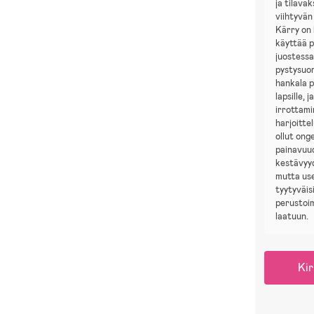
ja tilavak
viihtyvän
Kärry on 
käyttää p
juostessa
pystysuor
hankala p
lapsille, 
irrottami
harjoittel
ollut ong
painavuu
kestävyy
mutta us
tyytyväis
perustoim
laatuun.
Kir