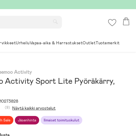
rvikkeet
Urheilu
Vapaa-aika & Harrastukset
Outlet
Tuotemerkit
eemoo Activity
 Activity Sport Lite Pyöräkärry,
10273828
(9)
Näytä kaikki arvostelut
sh Sale
Jäsenhinta
Ilmaiset toimituskulut
usta