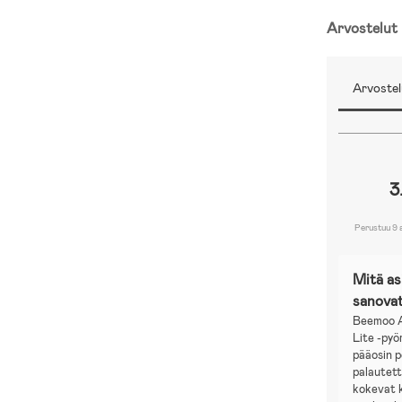
Arvostelut
Arvostel
3
Perustuu 9 
Mitä a
sanova
Beemoo A
Lite -pyö
pääosin p
palautett
kokevat 