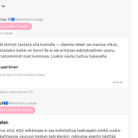
rian B
Vahvistettu ostaja
iny Cookie Creator
rrostalo
elä ehtinyt testata sitä kunnolla — olemme olleet sen kanssa viikon, 
taiseksi kaikki on hyvin! Se ei ole erityisen edistyksellinen vaunu, 
ustoiminnot ovat kunnossa. Lisäksi vaunu tuntuu tukevalta.
kuperäinen
vity Sport Lite Pyöräkärry, Beige
viime kk
ulkaisu: Jollyroom.se 🇸🇪
a H
Vahvistettu ostaja
ittle LEGO Architect
elen
nus siitä, että selkänojaa ei saa kallistettua taaksepäin minkä vuoksi 
ukahtaessa vaunuun kesken pyörälenkin, nukkuma-asento näyttää 