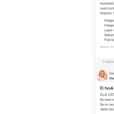
hankalalt
vaatii jo
helposti.
Helpp
Helpp
Lapsi 
Selkän
Pyöräs
Beemoo Acti
0 tykkä
Ma
Vie
Ei hyvä
ÄLÄ OST
Se meni n
Se on ras
Vältä tät