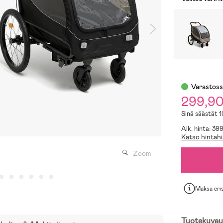
Varastos
299,9
Sinä säästät 
Aik. hinta: 39
Katso hintahi
Zoom
Maksa eri
Tuotekuvau