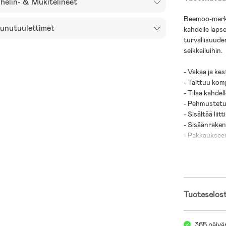
helin- & Mukitelineet
Beemoo-merkin
unutuulettimet
kahdelle lapse
turvallisuude
seikkailuihin.
- Vakaa ja ke
- Taittuu kom
- Tilaa kahdel
- Pehmustetut 
- Sisältää lii
- Sisäänraken
- Pakkaukseen
työntörattain
- Varustettu 
- Käsi- ja jalka
- Säädettävä 
- Tilava.
Tuoteselos
- Useita ikkun
- Sisältää hei
- Mukana turv
365 päivä