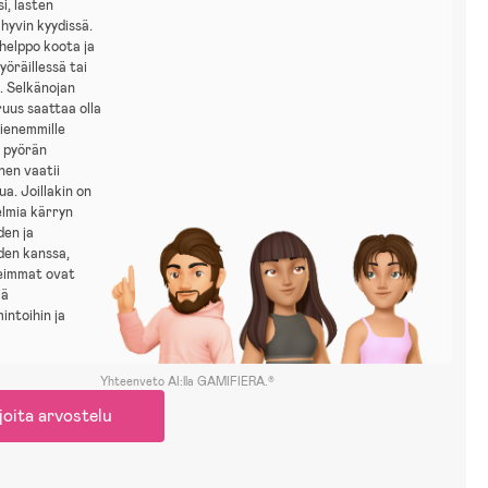
si, lasten
 hyvin kyydissä.
helppo koota ja
yöräillessä tai
. Selkänojan
uus saattaa olla
ienemmille
ja pyörän
nen vaatii
ua. Joillakin on
elmia kärryn
den ja
den kanssa,
eimmat ovat
iä
intoihin ja
Yhteenveto AI:lla GAMIFIERA.®
joita arvostelu