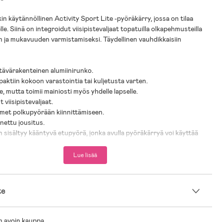
 käytännöllinen Activity Sport Lite -pyöräkärry, jossa on tilaa
lle. Siinä on integroidut viisipistevaljaat topatuilla olkapehmusteilla
n ja mukavuuden varmistamiseksi. Täydellinen vauhdikkaisiin
stävärakenteinen alumiinirunko.
paktiin kokoon varastointia tai kuljetusta varten.
le, mutta toimii mainiosti myös yhdelle lapselle.
viisipistevaljaat.
ttimet polkupyörään kiinnittämiseen.
nettu jousitus.
 sisältyy kääntyvä etupyörä, jonka avulla pyöräkärryä voi käyttää
a.
pyöränsuojilla.
Lue lisää
jarru.
työntöaisa.
te
oita.
jastimet.
aviiri.
n avoin kauppa