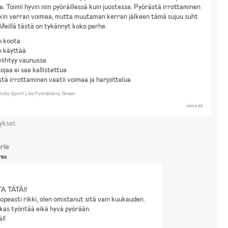
a. Toimii hyvin niin pyöräillessä kuin juostessa. Pyörästä irrottaminen 
nkin verran voimaa, mutta muutaman kerran jälkeen tämä sujuu suht 
 Meillä tästä on tykännyt koko perhe.
o koota
o käyttää
viihtyy vaunussa
ojaa ei saa kallistettua
tä irrottaminen vaatii voimaa ja harjoittelua
vity Sport Lite Pyöräkärry, Green
viime kk
ykset
rie
ras
A TÄTÄ!!
opeasti rikki, olen omistanut sitä vain kuukauden.
kas työntää eikä hyvä pyörään.
ä!!