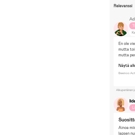
Relevanssi
Ad
T
Ke
En ole vi
mutta tois
mutta per
Näytä al
Beemoo Acti
Alkuperäinen j
Iid
L
Suositt
Ainoa mii
lapsen n