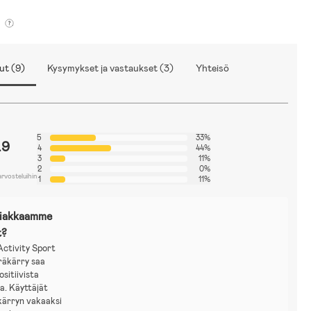
ut (9)
Kysymykset ja vastaukset (3)
Yhteisö
5
33%
.9
4
44%
3
11%
2
0%
arvosteluihin
1
11%
siakkaamme
t?
ctivity Sport
räkärry saa
ositiivista
a. Käyttäjät
kärryn vakaaksi