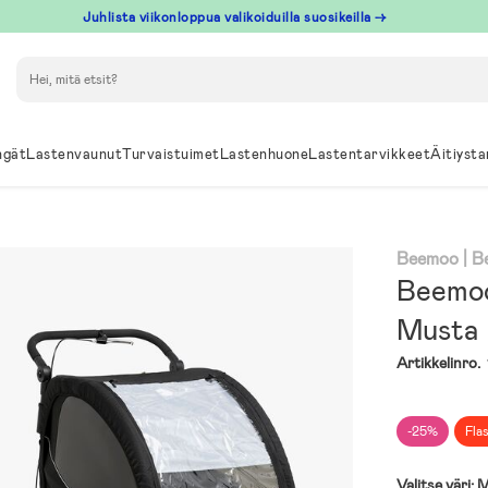
Juhlista viikonloppua valikoiduilla suosikeilla →
Hae
ngät
Lastenvaunut
Turvaistuimet
Lastenhuone
Lastentarvikkeet
Äitiysta
Beemoo
| B
Beemoo
Musta
Artikkelinro.
-25%
Fla
Valitse väri:
M