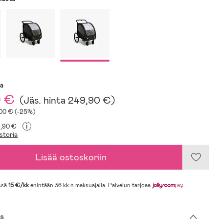
sa
0 €
(
Jäs. hinta
249,90 €
)
100 € (-25%)
i
9,90 €
storia
Lisää ostoskoriin
ssä
15 €/kk
enintään 36 kk:n maksuajalla. Palvelun tarjoaa
.
s