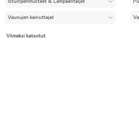
Istuinpehmusteet & Lampaantaljat
Pu
Vaunujen keinuttajat
Va
Viimeksi katsotut