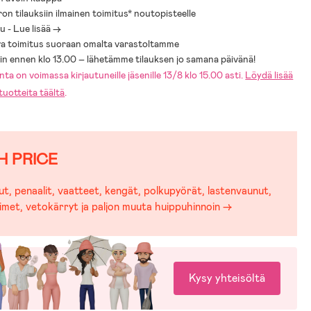
mäispituus: 111 cm.
ron tilauksiin ilmainen toimitus* noutopisteelle
mitus: 22 kg/per lapsi.
 - Lue lisää ->
ormitus: 44 kg.
a toimitus suoraan omalta varastoltamme
sin ennen klo 13.00 – lähetämme tilauksen jo samana päivänä!
: 6 kk–4 vuotta.
ta on voimassa kirjautuneille jäsenille 13/8 klo 15.00 asti.
Löydä lisää
 hyväksytty eurooppalaisten standardien mukaisesti: EN 1888-1, EN
uotteita täältä
.
15918.
H PRICE
t, penaalit, vaatteet, kengät, polkupyörät, lastenvaunut,
imet, vetokärryt ja paljon muuta huippuhinnoin →
Kysy yhteisöltä