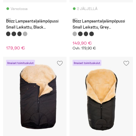
Varastossa
2 JÄLJELLÄ
(0)
(0)
Bozz Lampaantaljalämpöpussi
Bozz Lampaantaljalämpöpussi
Small Leikattu, Black
Small Leikattu, Grey
Melange/White
Melange/White
149,90 €
179,90 €
Ovh: 179,90 €
Ilmaiset toimituskulut
Ilmaiset toimituskulut