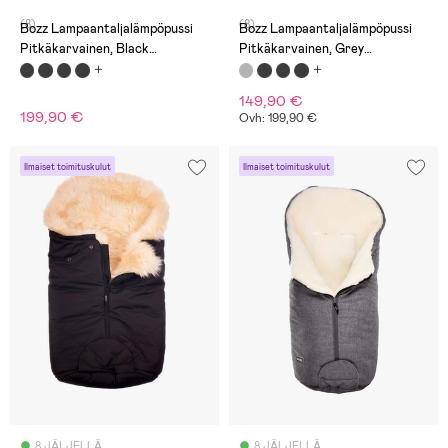
(8)
(8)
Bozz Lampaantaljalämpöpussi
Bozz Lampaantaljalämpöpussi
Pitkäkarvainen, Black
Pitkäkarvainen, Grey
Melange/Nappa Linen
Melange/White
149,90 €
199,90 €
Ovh: 199,90 €
Ilmaiset toimituskulut
Ilmaiset toimituskulut
8 JÄLJELLÄ
8 JÄLJELLÄ