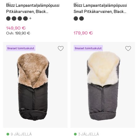
(8)
(2)
Bozz Lampaantaljalämpöpussi
Bozz Lampaantaljalämpöpussi
Pitkäkarvainen, Black
Small Pitkäkarvainen, Black
Melange/White
Melange/White
149,90 €
179,90 €
Ovh: 199,90 €
Ilmaiset toimituskulut
Ilmaiset toimituskulut
9 JÄLJELLÄ
3 JÄLJELLÄ