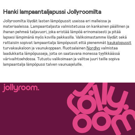
Hanki lampaantaljapussi Jollyroomilta
Jollyroomilta löydät lasten lämpöpussit useissa eri malleissa ja
materiaaleissa. Lampaantaljasta valmistetussa on kankainen päällinen ja
ihanan pehmeä taljavuori, joka eristää lämpöä erinomaisesti ja pitää
lapsesi lämpimänä myös kovilla pakkasilla. Valikoimastamme löydät sekä
rattaisiin sopivat lampaantalja lämpöpussit että pienemmät
kaukalopussit
turvakaukaloon ja vaunukoppaan. Ruotsalainen
Nordlys
valmistaa
laadukkaita lämpöpusseja, joita on saatavana monessa tyylikkäässä
värivaihtoehdossa. Tutustu valikoimaan ja valitse juuri teille sopiva
lampaantalja lämpöpussi talven vaunuajeluille.