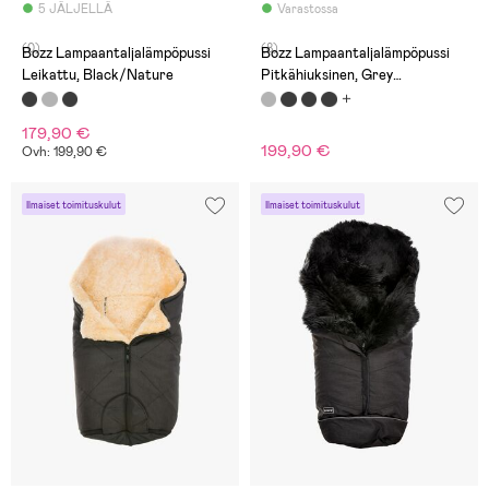
5 JÄLJELLÄ
Varastossa
(0)
(8)
Bozz Lampaantaljalämpöpussi
Bozz Lampaantaljalämpöpussi
Leikattu, Black/Nature
Pitkähiuksinen, Grey
Melange/Grey
179,90 €
199,90 €
Ovh: 199,90 €
Ilmaiset toimituskulut
Ilmaiset toimituskulut