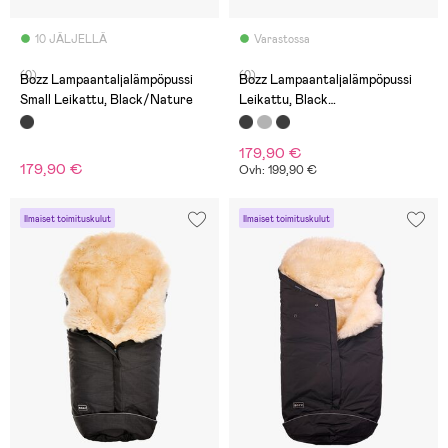
10 JÄLJELLÄ
Varastossa
(0)
(0)
Bozz Lampaantaljalämpöpussi
Bozz Lampaantaljalämpöpussi
Small Leikattu, Black/Nature
Leikattu, Black
Melange/Nature
179,90 €
179,90 €
Ovh: 199,90 €
Ilmaiset toimituskulut
Ilmaiset toimituskulut