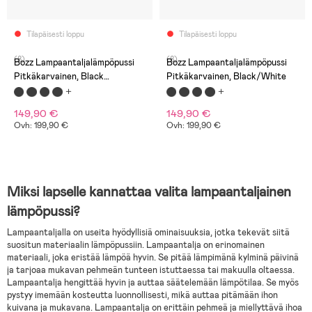
Tilapäisesti loppu
Tilapäisesti loppu
(8)
(8)
Bozz Lampaantaljalämpöpussi
Bozz Lampaantaljalämpöpussi
Pitkäkarvainen, Black
Pitkäkarvainen, Black/White
Melange/Nature
149,90 €
149,90 €
Ovh: 199,90 €
Ovh: 199,90 €
Miksi lapselle kannattaa valita lampaantaljainen
lämpöpussi?
Lampaantaljalla on useita hyödyllisiä ominaisuuksia, jotka tekevät siitä
suositun materiaalin lämpöpussiin. Lampaantalja on erinomainen
materiaali, joka eristää lämpöä hyvin. Se pitää lämpimänä kylminä päivinä
ja tarjoaa mukavan pehmeän tunteen istuttaessa tai makuulla oltaessa.
Lampaantalja hengittää hyvin ja auttaa säätelemään lämpötilaa. Se myös
pystyy imemään kosteutta luonnollisesti, mikä auttaa pitämään ihon
kuivana ja mukavana. Lampaantalja on erittäin pehmeä ja miellyttävä ihoa