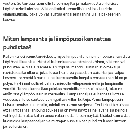
vasten. Se tarjoaa luonnollista pehmeyttä ja mukavuutta erilaisissa
käyttötarkoituksissa. Sillä on lisäksi luonnollisia antibakteerisia
ominaisuuksia, jotka voivat auttaa ehkäisemään hajuja ja bakteerien
kasvua.
Miten lampaantalja lämpöpussi kannattaa
puhdistaa?
Kuten kaikki vaunutarvikkeet, myös lampaantaljainen lämpöpussi saattaa
käytössä likaantua. Hätä ei kuitenkaan ole tämännäköinen, sillä sen voi
puhdistaa. Aloita avaamalla lämpöpussi mahdollisimman avoimeksi ja
ravistele sitä ulkona, jotta löysä lika ja pöly saadaan pois. Harjaa taljaa
kevyesti pehmeällä harjalla tai karstaavalla harjalla poistaaksesi likaa ja
pölyä. Pyyhi mahdolliset tahrat miedolla villapesuaineella ja lämpimällä
vedellä. Tahrat kannattaa poistaa mahdollisimman pikaisesti, jotta ne
eivät pinty lämpöpussin materiaaliin. Lampaantaljaa ei kannata liottaa
vedessä, sillä se saattaa vahingoittaa villan kuituja. Anna lämpöpussin
kuivua tasaisella alustalla, mieluiten ulkona varjossa. On tärkeää muistaa,
että lampaantaljan puhdistuksessa on hyvä käyttää hellävaraisia keinoja
vahingoittamatta taljan omaa rakennetta ja pehmeyttä. Lisäksi kannattaa
huomioida lampaantaljan valmistajan suositukset puhdistukseen liittyen,
jos sellaisia on.