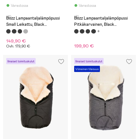
Varastossa
Varastossa
(0)
(8)
Bozz Lampaantaljalämpöpussi
Bozz Lampaantaljalämpöpussi
Small Leikattu, Black
Pitkäkarvainen, Black
Melange/Nature
Melange/Grey
149,90 €
199,90 €
Ovh: 179,90 €
Ilmaiset toimituskulut
Ilmaiset toimituskulut
Viimeinen tilaisuus