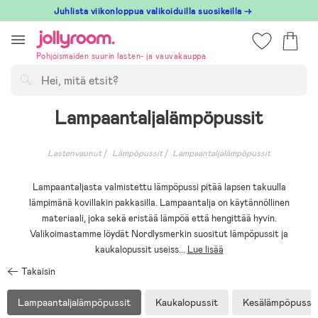
Hoppa
Juhlista viikonloppua valikoiduilla suosikeilla →
till
innehållet
Pohjoismaiden suurin lasten- ja vauvakauppa
Hae
Lampaantaljalämpöpussit
Lastenvaunut
Lämpöpussit
Lampaantaljalämpöpussit
Lampaantaljasta valmistettu lämpöpussi pitää lapsen takuulla
lämpimänä kovillakin pakkasilla. Lampaantalja on käytännöllinen
materiaali, joka sekä eristää lämpöä että hengittää hyvin.
Valikoimastamme löydät Nordlysmerkin suositut lämpöpussit ja
kaukalopussit useiss
...
Lue lisää
Takaisin
Lampaantaljalämpöpussit
Kaukalopussit
Kesälämpöpussit