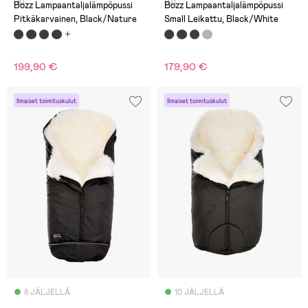
(8)
(0)
Bozz Lampaantaljalämpöpussi
Bozz Lampaantaljalämpöpussi
Pitkäkarvainen, Black/Nature
Small Leikattu, Black/White
199,90 €
179,90 €
Ilmaiset toimituskulut
Ilmaiset toimituskulut
8 JÄLJELLÄ
10 JÄLJELLÄ