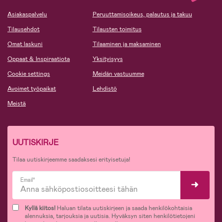
Asiakaspalvelu
Peruuttamisoikeus, palautus ja takuu
Tilausehdot
Tilausten toimitus
Omat laskuni
Tilaaminen ja maksaminen
Oppaat & Inspiraatiota
Yksityisyys
Cookie settings
Meidän vastuumme
Avoimet työpaikat
Lehdistö
Meistä
UUTISKIRJE
Tilaa uutiskirjeemme saadaksesi erityisetuja!
Email*
Kyllä kiitos!
Haluan tilata uutiskirjeen ja saada henkilökohtaisia
alennuksia, tarjouksia ja uutisia. Hyväksyn siten henkilötietojeni