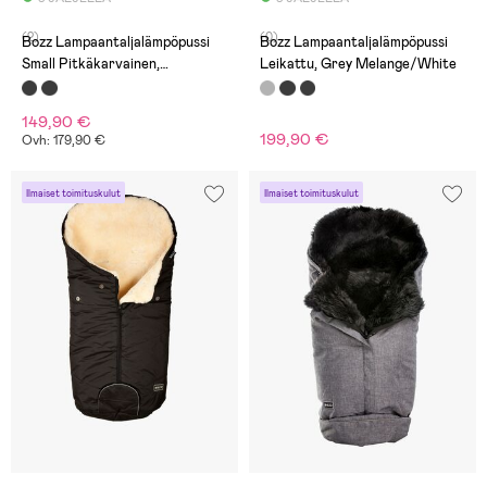
(2)
(0)
Bozz Lampaantaljalämpöpussi
Bozz Lampaantaljalämpöpussi
Small Pitkäkarvainen,
Leikattu, Grey Melange/White
Black/Nature
149,90 €
199,90 €
Ovh: 179,90 €
Ilmaiset toimituskulut
Ilmaiset toimituskulut