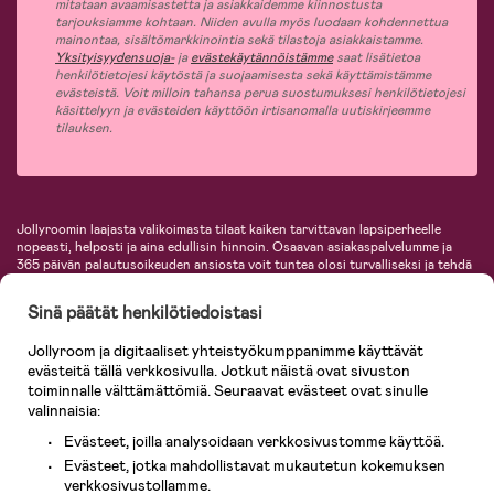
mitataan avaamisastetta ja asiakkaidemme kiinnostusta
tarjouksiamme kohtaan. Niiden avulla myös luodaan kohdennettua
mainontaa, sisältömarkkinointia sekä tilastoja asiakkaistamme.
Yksityisyydensuoja-
ja
evästekäytännöistämme
saat lisätietoa
henkilötietojesi käytöstä ja suojaamisesta sekä käyttämistämme
evästeistä. Voit milloin tahansa perua suostumuksesi henkilötietojesi
käsittelyyn ja evästeiden käyttöön irtisanomalla uutiskirjeemme
tilauksen.
Jollyroomin laajasta valikoimasta tilaat kaiken tarvittavan lapsiperheelle
nopeasti, helposti ja aina edullisin hinnoin. Osaavan asiakaspalvelumme ja
365 päivän palautusoikeuden ansiosta voit tuntea olosi turvalliseksi ja tehdä
ostoksia hyvillä mielin. Jollyroomilta saat lastenvaunut, turvaistuimet,
vaatteet vauvoille ja lapsille, inspiroivia sisustustuotteita lastenhuoneeseen,
Sinä päätät henkilötiedoistasi
lastentarvikkeita sekä paljon muuta. Meiltä löydät lukuisia tunnettuja
tuotemerkkejä, kuten Britax, Maxi-Cosi, Baby Jogger, BabyBjörn, Didriksons,
Jollyroom ja digitaaliset yhteistyökumppanimme käyttävät
KidKraft, Ergobaby, Philips Avent, Neonate, Cybex, LEGO ja monia muita!
evästeitä tällä verkkosivulla. Jotkut näistä ovat sivuston
Tervetuloa shoppailemaan Pohjoismaiden suurimpaan lastentarvikkeiden
verkkokauppaan!
toiminnalle välttämättömiä. Seuraavat evästeet ovat sinulle
valinnaisia:
Evästeet, joilla analysoidaan verkkosivustomme käyttöä.
Evästeet, jotka mahdollistavat mukautetun kokemuksen
verkkosivustollamme.