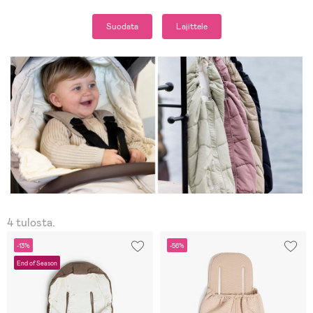
Suodata
Lajittele
4 tulosta.
-13%
-56%
End of Season