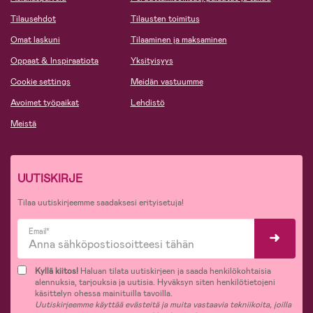
Tilausehdot
Tilausten toimitus
Omat laskuni
Tilaaminen ja maksaminen
Oppaat & Inspiraatiota
Yksityisyys
Cookie settings
Meidän vastuumme
Avoimet työpaikat
Lehdistö
Meistä
UUTISKIRJE
Tilaa uutiskirjeemme saadaksesi erityisetuja!
Email*
Kyllä kiitos!
Haluan tilata uutiskirjeen ja saada henkilökohtaisia
alennuksia, tarjouksia ja uutisia. Hyväksyn siten henkilötietojeni
käsittelyn ohessa mainituilla tavoilla.
Uutiskirjeemme käyttää evästeitä ja muita vastaavia tekniikoita, joilla