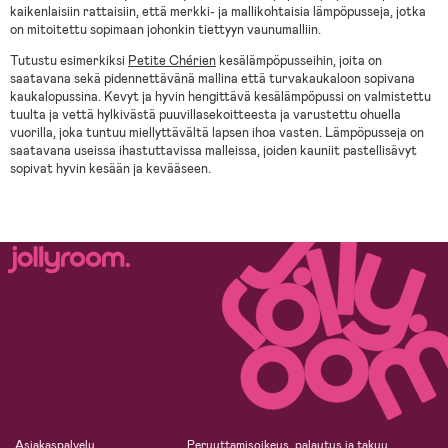
kaikenlaisiin rattaisiin, että merkki- ja mallikohtaisia lämpöpusseja, jotka
on mitoitettu sopimaan johonkin tiettyyn vaunumalliin.
Tutustu esimerkiksi
Petite Chérien
kesälämpöpusseihin, joita on
saatavana sekä pidennettävänä mallina että turvakaukaloon sopivana
kaukalopussina. Kevyt ja hyvin hengittävä kesälämpöpussi on valmistettu
tuulta ja vettä hylkivästä puuvillasekoitteesta ja varustettu ohuella
vuorilla, joka tuntuu miellyttävältä lapsen ihoa vasten. Lämpöpusseja on
saatavana useissa ihastuttavissa malleissa, joiden kauniit pastellisävyt
sopivat hyvin kesään ja kevääseen.
Asiakaspalvelu
Peruuttamisoikeus, palautus ja takuu