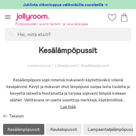
Hoppa
Juhlista viikonloppua valikoiduilla suosikeilla →
till
innehållet
Pohjoismaiden suurin lasten- ja vauvakauppa
Hae
Kesälämpöpussit
Lastenvaunut
Lämpöpussit
Kesälämpöpussit
Kesälämpöpussi sopii nimensä mukaisesti käytettäväksi viileinä
kesäpäivinä. Kevyt ja mukavan ohut lämpöpussi suojaa lasta tuulelta ja
kevyeltä sateelta hiostamatta ja tarjoaa sopivasti lämpöä koleaan
säähän. Valittavana on useita suosittuja merkkejä, käytännöllisiä
...
Lue lisää
Takaisin
Kesälämpöpussit
Kaukalopussit
Lampaantaljalämpöpussit