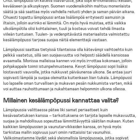
Ohut lämpöpussi on kätevä lisävaruste, joka sopii erinomaisesti kesään,
kevääseen ja alkusyksyyn. Suomen vuodenaikoihin mahtuu monenlaista
säätä ja sää saattaa myös vaihdella reilusti yhden ja saman päivän aikana.
Ohuesti topattu lämpöpussi antaa lisälämpöä erityisesti aamuisin ja
iltaisin, jolloin aurinko ei lämmitä. On myös hyvä muistaa, että vaikka
ulkolämpötila olisi kohtalainen, tuuli ja kosteus voivat tehdä ilmasta
viileän tuntuisen. Tuulen- ja vedenpitävästä materiaalista valmistettu
kesälämpöpussi tarjoaa suojaa näitä elementtejä vastaan.
Lämpöpussi saattaa tietyissä tilanteissa olla kätevämpi vaihtoehto kuin
pelkkä vaatetus, sillä sen suojaavuutta voi helposti säädellä kansiosaa
avaamalla. Monissa malleissa kannen voi myös irrottaa kokonaan, jolloin
pohjakappale toimii istuinpehmusteena. Kevyt lämpöpussi sopii lisäksi
loistavasti vauvoille, jotka nukkuvat päiväunensa ulkona. Se antaa juuri
sopivasti lämpöä ja suojaa olematta kuitenkaan liian tukala. Lämpöpussi
luo lapselle oman turvallisen ja mukavan pesän nukkumista varten, mikä
voi auttaa rauhoittumaan ja nukahtamaan helpommin ulkona ollessa.
Millainen kesälämpöpussi kannattaa valita?
Lämpöpussia valittaessa pätee liki samat periaatteet kuin
kesävaatetuksen kanssa – tarkoituksena on tarjota lapselle mukavuutta,
suojaa ja mahdollisuus sopeuttaa lämmittävyyttä säätilan mukaan. Kuten
kaikkien lämpöpussien ja vaunutarvikkeiden kanssa, on hyvä myös
tarkistaa mallin sopivuus juuri omiin rattaisiisi tai vaunuihisi.
Valikoimastamme löydät sekä yleismallisia lämpöpusseja, jotka sopivat