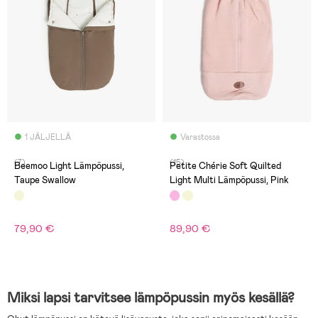
1 JÄLJELLÄ
Varastossa
(7)
(15)
Beemoo Light Lämpöpussi,
Petite Chérie Soft Quilted
Taupe Swallow
Light Multi Lämpöpussi, Pink
79,90 €
89,90 €
Miksi lapsi tarvitsee lämpöpussin myös kesällä?