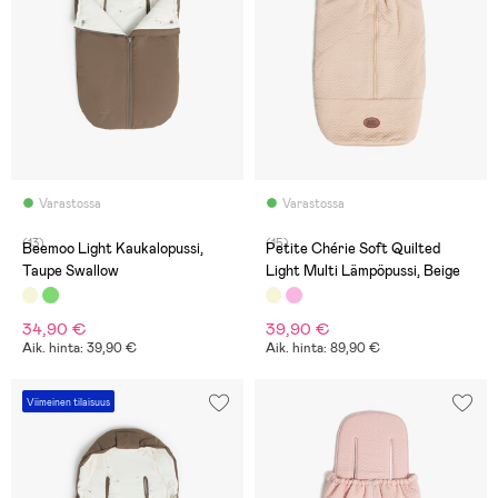
Varastossa
Varastossa
(13)
(15)
Beemoo Light Kaukalopussi,
Petite Chérie Soft Quilted
Taupe Swallow
Light Multi Lämpöpussi, Beige
34,90 €
39,90 €
Aik. hinta: 39,90 €
Aik. hinta: 89,90 €
Viimeinen tilaisuus