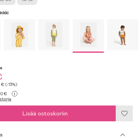
inkki
sa
€
2 € (-13%)
i
,90 €
storia
Lisää ostoskoriin
s