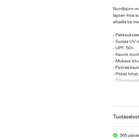
Nordbjörn-mer
lapsen ihoa a
altaalla tai me
- Pakkaukseen
- Suojaa UV-s
- UPF: 50+.
- Kaunis muot
- Mukava ist
- Pyöreä kaul
- Pitkät hihat
- 3/4-pituise
- Housuissa o
- Joustavat h
- Vetoketju t
- Helpot saada
Tuoteselos
- Päälliskang
- Vuori: 100 %
365 päivä