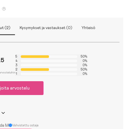
ut (2)
Kysymykset ja vastaukset (0)
Yhteisö
5
50%
.5
4
0%
3
0%
2
50%
arvosteluihin
1
0%
joita arvostelu
ida M
Vahvistettu ostaja