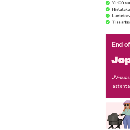
Yli 100 eu
Hintatakuu
Luotettav
Tilaa arki
End o
Jop
UV-suosi
lastenta