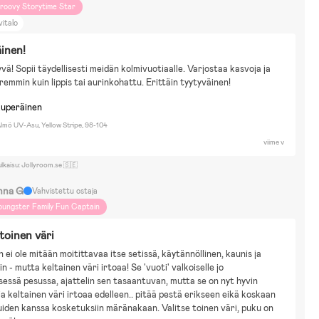
roovy Storytime Star
vitalo
inen!
yvä! Sopii täydellisesti meidän kolmivuotiaalle. Varjostaa kasvoja ja 
remmin kuin lippis tai aurinkohattu. Erittäin tyytyväinen!
kuperäinen
lmö UV-Asu, Yellow Stripe, 98-104
viime v
ulkaisu: Jollyroom.se 🇸🇪
nna G
Vahvistettu ostaja
oungster Family Fun Captain
 toinen väri
n ei ole mitään moitittavaa itse setissä, käytännöllinen, kaunis ja 
in - mutta keltainen väri irtoaa! Se 'vuoti' valkoiselle jo 
essä pesussa, ajattelin sen tasaantuvan, mutta se on nyt hyvin 
ja keltainen väri irtoaa edelleen.. pitää pestä erikseen eikä koskaan 
uiden kanssa kosketuksiin märänakaan. Valitse toinen väri, puku on 