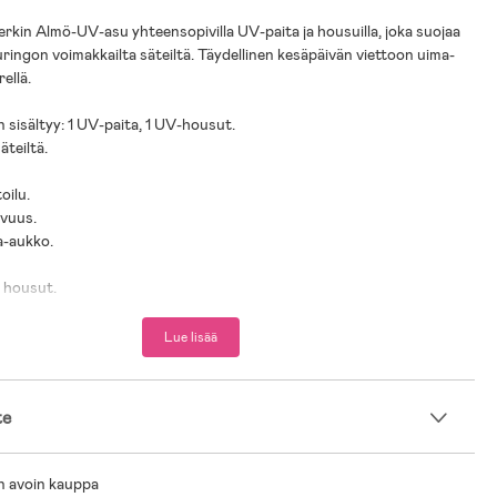
kin Almö-UV-asu yhteensopivilla UV-paita ja housuilla, joka suojaa
uringon voimakkailta säteiltä. Täydellinen kesäpäivän viettoon uima-
rellä.
 sisältyy: 1 UV-paita, 1 UV-housut.
äteiltä.
oilu.
uvuus.
a-aukko.
.
t housut.
n joustava vyötärö.
ihansuut.
Lue lisää
akana.
 jalkaan ja pois.
te
as: 82 % Polyamidi, 18 % Elastaani.
 Polyesteri.
n avoin kauppa