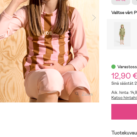
Valitse väri:
P
Varastos
12,90 
Sinä säästät 
Aik. hinta: 14
Zoom
Katso hintahi
Tuotekuvau