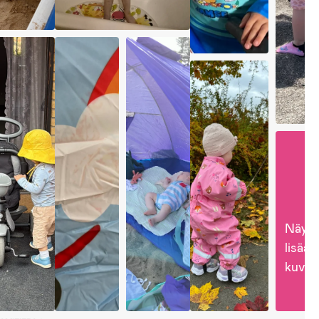
Näytä
lisää 
kuvia