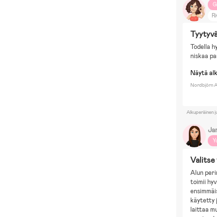
G
Ri
Tyytyvä
Todella h
niskaa pa
Näytä al
Nordbjörn A
Alkuperäinen j
Ja
Y
Valitse
Alun peri
toimii hyv
ensimmäis
käytetty 
laittaa m