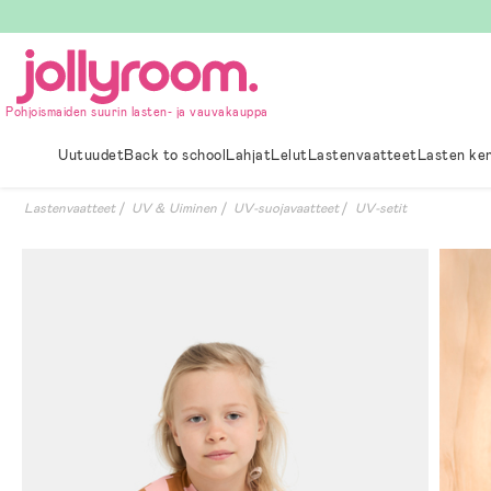
Hoppa
till
innehållet
Pohjoismaiden suurin lasten- ja vauvakauppa
Uutuudet
Back to school
Lahjat
Lelut
Lastenvaatteet
Lasten ke
Lastenvaatteet
UV & Uiminen
UV-suojavaatteet
UV-setit