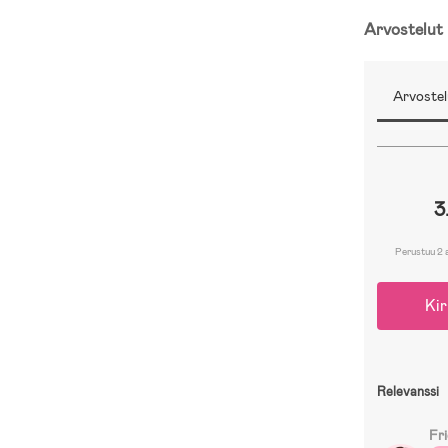
Arvostelut
Arvostel
3
Perustuu 2 
Kir
Relevanssi
Fr