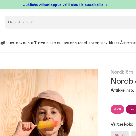
Juhlista viikonloppua valikoiduilla suosikeilla →
Hae
ngät
Lastenvaunut
Turvaistuimet
Lastenhuone
Lastentarvikkeet
Äitiysta
Nordbjörn
Nordbj
Artikkelinro.
-13%
End
Valitse koko
86-92