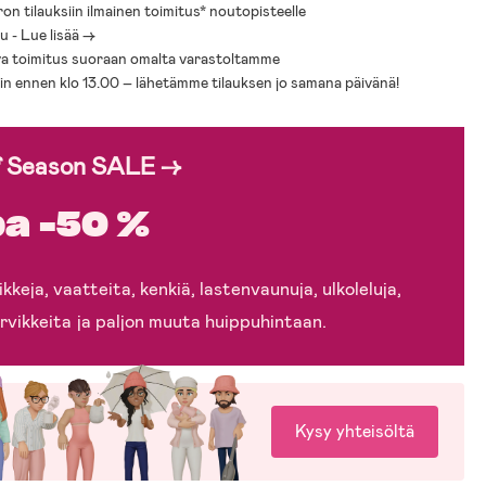
ron tilauksiin ilmainen toimitus* noutopisteelle
 - Lue lisää ->
a toimitus suoraan omalta varastoltamme
sin ennen klo 13.00 – lähetämme tilauksen jo samana päivänä!
f Season SALE →
a -50 %
kkeja, vaatteita, kenkiä, lastenvaunuja, ulkoleluja,
rvikkeita ja paljon muuta huippuhintaan.
Kysy yhteisöltä