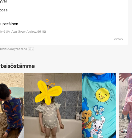
yvä!
rtoaa
kuperäinen
lmö UV-Asu, Green/yellow, 86-92
viime v
ulkaisu: Jollyroom.no 🇳🇴
hteisöstämme