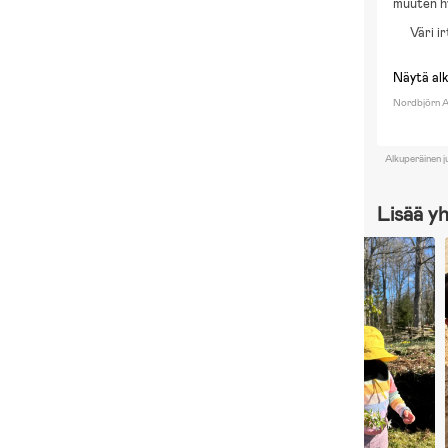
muuten h
Väri i
Näytä al
Nordbjörn A
Alkuperäinen j
Lisää y