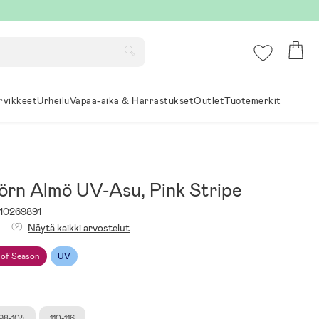
rvikkeet
Urheilu
Vapaa-aika & Harrastukset
Outlet
Tuotemerkit
örn Almö UV-Asu, Pink Stripe
10269891
(2)
Näytä kaikki arvostelut
 of Season
UV
98-104
110-116