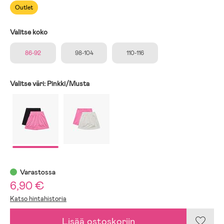
Outlet
Valitse koko
86-92
98-104
110-116
Valitse väri:
Pinkki/Musta
Varastossa
6,90 €
Katso hintahistoria
Lisää ostoskoriin