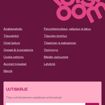
Asiakaspalvelu
Peruuttamisoikeus, palautus ja takuu
Tilausehdot
Tilausten toimitus
Omat laskuni
Tilaaminen ja maksaminen
Oppaat & Inspiraatiota
Yksityisyys
Cookie settings
Meidän vastuumme
Avoimet työpaikat
Lehdistö
Meistä
UUTISKIRJE
Tilaa uutiskirjeemme saadaksesi erityisetuja!