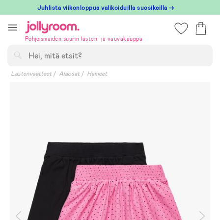
Hoppa
Juhlista viikonloppua valikoiduilla suosikeilla →
till
innehållet
Pohjoismaiden suurin lasten- ja vauvakauppa
Hae
Lastenvaatteet
Alaosat
Hameet