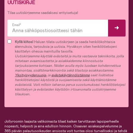
UUTISKIRJE
Tilaa uutiskirjeemme saadaksesi erityisetuja!
Email*
Kyllä kiitos!
Haluan tilata uutiskirjeen ja saada henkilökohtaisia
alennuksia, tarjouksia ja uutisia. Hyväksyn siten henkilötietojeni
käsittelyn ohessa mainituilla tavoilla.
Uutiskirjeemme käyttää evästeitä ja muita vastaavia tekniikoita, joilla
mitataan avaamisastetta ja asiakkaidemme kiinnostusta
tarjouksiamme kohtaan. Niiden avulla myös luodaan kohdennettua
mainontaa, sisältömarkkinointia sekä tilastoja asiakkaistamme.
Yksityisyydensuoja-
ja
evästekäytännöistämme
saat lisätietoa
henkilötietojesi käytöstä ja suojaamisesta sekä käyttämistämme
evästeistä. Voit milloin tahansa perua suostumuksesi henkilötietojesi
käsittelyyn ja evästeiden käyttöön irtisanomalla uutiskirjeemme
tilauksen.
Jollyroomin laajasta valikoimasta tilaat kaiken tarvittavan lapsiperheelle
nopeasti, helposti ja aina edullisin hinnoin. Osaavan asiakaspalvelumme ja
365 päivän palautusoikeuden ansiosta voit tuntea olosi turvalliseksi ja tehdä