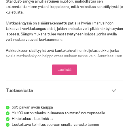
Stardust-sängyn ainutlaatuinen muotoilu mahdollistaa sen
kokoontaittamisen yhtenä kappaleena, mikä helpottaa sen säilytystä ja
kuljetusta.
Matkasängyssä on sisäänrakennettu patja ja hyvän ilmanvaihdon
takaavat verkkokangaslaidat, joiden ansiosta voit pitää näköyhteyden
lapseesi. Sängyn mukana tulee vastasyntyneen lisäosa, jonka avulla
voit nostaa vauvasi korkeammalle.
Pakkaukseen sisältyy kätevä kantokahvallinen kuljetuslaukku, jonka
avulla matkasänky on helppo ottaa mukaan minne vain. Ainutlaatuisen
avaruustekniikan ja näppärän muotoilun yhdistävä Bugaboo Stardust
on todella helppokäyttöinen ja käyttömukavuudeltaan erinomainen all-
Lue lisää
in-one-matkasänky sekä kotioloissa käytettäväksi että otettavaksi
mukaan matkalle.
– Helppo avata vain yhdessä sekunnissa
Tuoteseloste
– Kolmivaiheinen, todella yksinkertainen kokoontaitto
– Patjaa ei tarvitse poistaa kokoontaitettaessa
– Sopii sekä kokeneille että tuoreille vanhemmille
365 päivän avoin kauppa
– Pakkauksessa patja, vastasyntyneen lisäosa ja kantokassi
Yli 100 euron tilauksiin ilmainen toimitus* noutopisteelle
Hintatakuu - Lue lisää ->
– Vastasyntyneen lisäosan enimmäiskuormitus: 9 kg
Luotettava toimitus suoraan omalta varastoltamme
– Matkasängyn enimmäiskuormitus: 15 kg