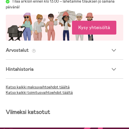
Tilaa arkisin ennen klo 13.00 – lähetämme tilauksen jo samana
päivänä!
Ikäsuositus: 0– 2 vuotta (15 kg/89 cm)
Kysy yhteisöltä
Arvostelut
Hintahistoria
Katso kaikki maksuvaihtoehdot täältä
Katso kaikki toimitusvaihtoehdot täältä
Viimeksi katsotut