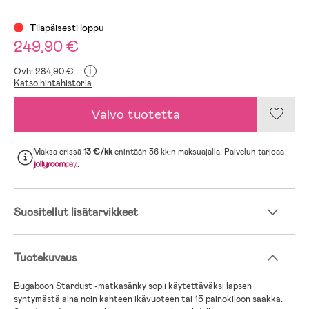
Tilapäisesti loppu
249,90 €
i
Ovh: 284,90 €
Katso hintahistoria
Valvo tuotetta
Maksa erissä
13 €/kk
enintään 36 kk:n maksuajalla. Palvelun tarjoaa
.
Suositellut lisätarvikkeet
Tuotekuvaus
Bugaboon Stardust -matkasänky sopii käytettäväksi lapsen
syntymästä aina noin kahteen ikävuoteen tai 15 painokiloon saakka.