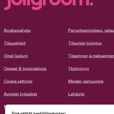
Asiakaspalvelu
Peruuttamisoikeus, palau
Tilausehdot
Tilausten toimitus
Omat laskuni
Tilaaminen ja maksamine
Oppaat & Inspiraatiota
Yksityisyys
Cookie settings
Meidän vastuumme
Avoimet työpaikat
Lehdistö
Meistä
Sinä päätät henkilötiedoistasi