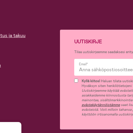
tus ja takuu
UUTISKIRJE
Tilaa uutiskirjeemme saadaksesi erity
n
Email*
Kyllä kiitos!
Haluan tilata uutiski
Hyväksyn siten henkilötietojeni k
Uutiskirjeemme käyttää evästeitä 
asiakkaidemme kiinnostusta tar
mainontaa, sisältömarkkinointia
evästekäytännöistämme
saat lis
evästeistä. Voit milloin tahansa
käyttöön irtisanomalla uutiskir