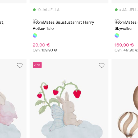
10 JÄLJELLÄ
4 JÄLJELL
(0)
(0)
at,
RoomMates Sisustustarrat Harry
RoomMates S
Potter Talo
Skywalker
29,90 €
169,90 €
Ovh: 109,90 €
Ovh: 417,90 
-57%