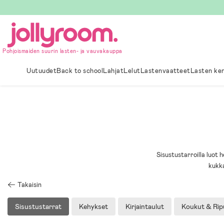
Hoppa
till
innehållet
Pohjoismaiden suurin lasten- ja vauvakauppa
Uutuudet
Back to school
Lahjat
Lelut
Lastenvaatteet
Lasten ke
Sisustustarroilla luot 
kukka
Takaisin
Sisustustarrat
Kehykset
Kirjaintaulut
Koukut & Rip