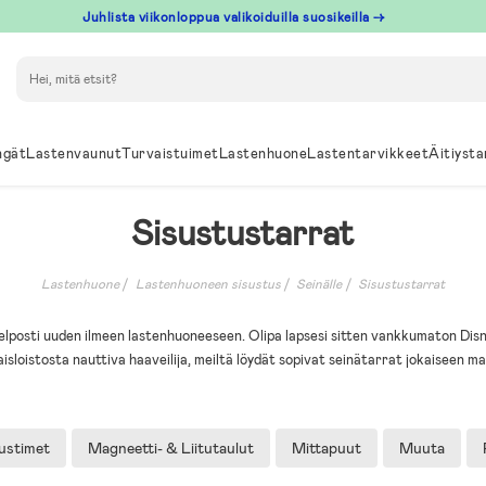
Juhlista viikonloppua valikoiduilla suosikeilla →
Hae
ngät
Lastenvaunut
Turvaistuimet
Lastenhuone
Lastentarvikkeet
Äitiysta
Sisustustarrat
Lastenhuone
Lastenhuoneen sisustus
Seinälle
Sisustustarrat
helposti uuden ilmeen lastenhuoneeseen. Olipa lapsesi sitten vankkumaton Disneyf
isloistosta nauttiva haaveilija, meiltä löydät sopivat seinätarrat jokaiseen m
ustimet
Magneetti- & Liitutaulut
Mittapuut
Muuta