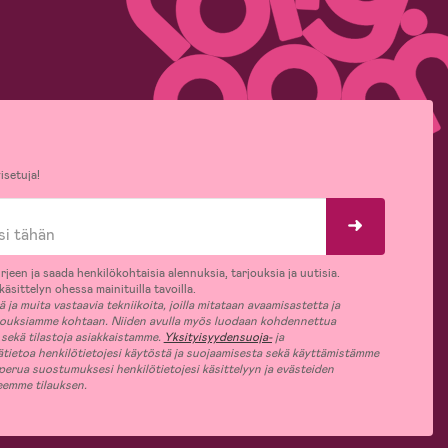
isetuja!
rjeen ja saada henkilökohtaisia alennuksia, tarjouksia ja uutisia.
äsittelyn ohessa mainituilla tavoilla.
ja muita vastaavia tekniikoita, joilla mitataan avaamisastetta ja
jouksiamme kohtaan. Niiden avulla myös luodaan kohdennettua
 sekä tilastoja asiakkaistamme.
Yksityisyydensuoja-
ja
ätietoa henkilötietojesi käytöstä ja suojaamisesta sekä käyttämistämme
 perua suostumuksesi henkilötietojesi käsittelyyn ja evästeiden
jeemme tilauksen.