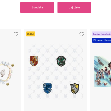
Suodata
Lajittele
Outlet
Ilmaiset toimitusk
Viimeinen tilaisuu