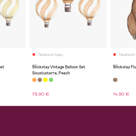
Tilapäisesti loppu
Tilapäisesti
(0)
(0)
Set
Stickstay Vintage Balloon Set
Stickstay Fl
Sisustustarra, Peach
79,90 €
14,90 €