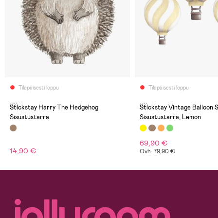
Tilapäisesti loppu
Tilapäisesti loppu
(0)
(0)
Stickstay Harry The Hedgehog
Stickstay Vintage Balloon 
Sisustustarra
Sisustustarra, Lemon
69,90 €
14,90 €
Ovh: 79,90 €