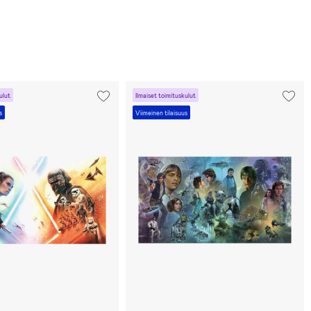
ulut
Ilmaiset toimituskulut
s
Viimeinen tilaisuus