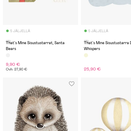
5 JÄLJELLÄ
5 JÄLJELLÄ
(0)
(0)
That's Mine Sisustustarrat, Santa
That's Mine Sisustustarra 
Bears
Whispers
9,90 €
25,90 €
Ovh: 27,90 €