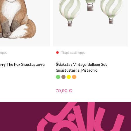
 loppu
Tilapäisesti loppu
(0)
urry The Fox Sisustustarra
Stickstay Vintage Balloon Set
Sisustustarra, Pistachio
79,90 €