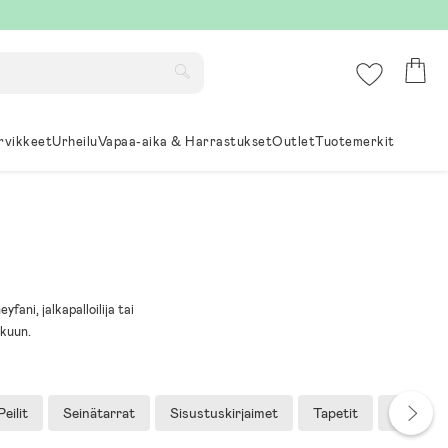
rvikkeet
Urheilu
Vapaa-aika & Harrastukset
Outlet
Tuotemerkit
ani, jalkapalloilija tai
akuun.
Peilit
Seinätarrat
Sisustuskirjaimet
Tapetit
Taulut &