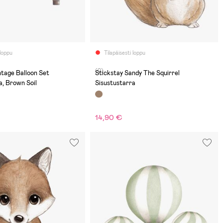
 loppu
Tilapäisesti loppu
(0)
ntage Balloon Set
Stickstay Sandy The Squirrel
a, Brown Soil
Sisustustarra
14,90 €