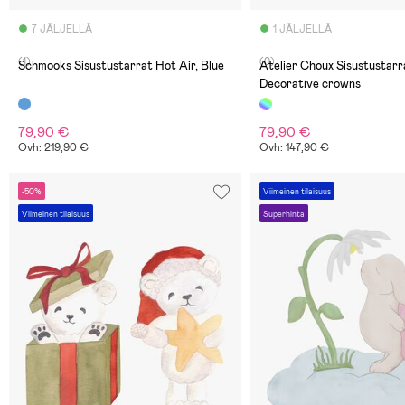
7 JÄLJELLÄ
1 JÄLJELLÄ
(1)
(0)
Schmooks Sisustustarrat Hot Air, Blue
Atelier Choux Sisustustarr
Decorative crowns
79,90 €
79,90 €
Ovh: 219,90 €
Ovh: 147,90 €
-50%
Viimeinen tilaisuus
Viimeinen tilaisuus
Superhinta