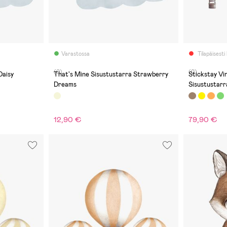
Varastossa
Tilapäisesti
(0)
(0)
Daisy
That's Mine Sisustustarra Strawberry
Stickstay Vi
Dreams
Sisustustarr
12,90 €
79,90 €