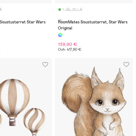
Ä
1 JÄLJELLÄ
(1)
isustustarrat Star Wars
RoomMates Sisustustarrat, Star Wars
Original
139,90 €
€
Ovh: 417,90 €