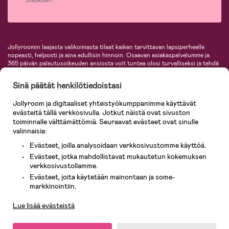
tilauksen.
Jollyroomin laajasta valikoimasta tilaat kaiken tarvittavan lapsiperheelle
nopeasti, helposti ja aina edullisin hinnoin. Osaavan asiakaspalvelumme ja
365 päivän palautusoikeuden ansiosta voit tuntea olosi turvalliseksi ja tehdä
ostoksia hyvillä mielin. Jollyroomilta saat lastenvaunut, turvaistuimet,
vaatteet vauvoille ja lapsille, inspiroivia sisustustuotteita lastenhuoneeseen,
Sinä päätät henkilötiedoistasi
lastentarvikkeita sekä paljon muuta. Meiltä löydät lukuisia tunnettuja
tuotemerkkejä, kuten Britax, Maxi-Cosi, Baby Jogger, BabyBjörn, Didriksons,
Jollyroom ja digitaaliset yhteistyökumppanimme käyttävät
KidKraft, Ergobaby, Philips Avent, Neonate, Cybex, LEGO ja monia muita!
evästeitä tällä verkkosivulla. Jotkut näistä ovat sivuston
Tervetuloa shoppailemaan Pohjoismaiden suurimpaan lastentarvikkeiden
verkkokauppaan!
toiminnalle välttämättömiä. Seuraavat evästeet ovat sinulle
valinnaisia:
Evästeet, joilla analysoidaan verkkosivustomme käyttöä.
Evästeet, jotka mahdollistavat mukautetun kokemuksen
verkkosivustollamme.
Evästeet, joita käytetään mainontaan ja some-
Asiakaspalvelu
markkinointiin.
Lue lisää evästeistä
© 2026 Jollyroom AB. Kaikki oikeudet pidätetään.