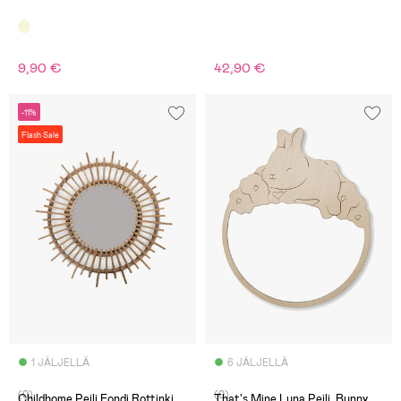
9,90 €
42,90 €
-11%
Flash Sale
1 JÄLJELLÄ
6 JÄLJELLÄ
(0)
(0)
Childhome Peili Fondi Rottinki
That's Mine Luna Peili, Bunny