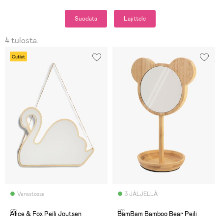
Suodata
Lajittele
4 tulosta.
Outlet
Varastossa
3 JÄLJELLÄ
(3)
(0)
Alice & Fox Peili Joutsen
BamBam Bamboo Bear Peili