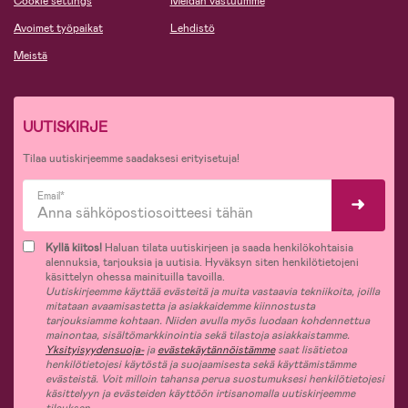
Cookie settings
Meidän vastuumme
Avoimet työpaikat
Lehdistö
Meistä
UUTISKIRJE
Tilaa uutiskirjeemme saadaksesi erityisetuja!
Email*
Kyllä kiitos!
Haluan tilata uutiskirjeen ja saada henkilökohtaisia
alennuksia, tarjouksia ja uutisia. Hyväksyn siten henkilötietojeni
käsittelyn ohessa mainituilla tavoilla.
Uutiskirjeemme käyttää evästeitä ja muita vastaavia tekniikoita, joilla
mitataan avaamisastetta ja asiakkaidemme kiinnostusta
tarjouksiamme kohtaan. Niiden avulla myös luodaan kohdennettua
mainontaa, sisältömarkkinointia sekä tilastoja asiakkaistamme.
Yksityisyydensuoja-
ja
evästekäytännöistämme
saat lisätietoa
henkilötietojesi käytöstä ja suojaamisesta sekä käyttämistämme
evästeistä. Voit milloin tahansa perua suostumuksesi henkilötietojesi
käsittelyyn ja evästeiden käyttöön irtisanomalla uutiskirjeemme