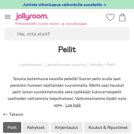
Hoppa
Juhlista viikonloppua valikoiduilla suosikeilla →
till
innehållet
Pohjoismaiden suurin lasten- ja vauvakauppa
Hae
Peilit
Lastenhuone
Lastenhuoneen sisustus
Seinälle
Peilit
Sisusta lastenhuone kauniilla peileillä! Suuren peilin avulla saat
pienenkin huoneen näyttämään suuremmalta. Meiltä saat hauskat
peilit lasten suosikkihahmoilla sekä tyylikkäät kokovartalopeilit
vaatteiden valitsemista helpottamaan. Valikoimastamme löydät myös
upea
...
Lue lisää
Takaisin
Peilit
Kehykset
Kirjaintaulut
Koukut & Ripustimet