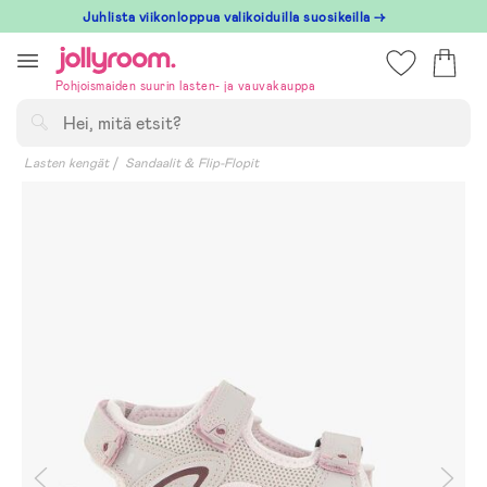
Hoppa
Juhlista viikonloppua valikoiduilla suosikeilla →
till
innehållet
Pohjoismaiden suurin lasten- ja vauvakauppa
Hae
Lasten kengät
Sandaalit & Flip-Flopit