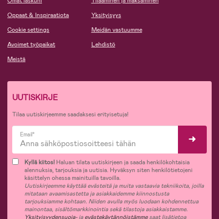
Omat laskuni
Tilaaminen ja maksaminen
Oppaat & Inspiraatiota
Yksityisyys
Cookie settings
Meidän vastuumme
Avoimet työpaikat
Lehdistö
Meistä
UUTISKIRJE
Tilaa uutiskirjeemme saadaksesi erityisetuja!
Email*
Kyllä kiitos!
Haluan tilata uutiskirjeen ja saada henkilökohtaisia
alennuksia, tarjouksia ja uutisia. Hyväksyn siten henkilötietojeni
käsittelyn ohessa mainituilla tavoilla.
Uutiskirjeemme käyttää evästeitä ja muita vastaavia tekniikoita, joilla
mitataan avaamisastetta ja asiakkaidemme kiinnostusta
tarjouksiamme kohtaan. Niiden avulla myös luodaan kohdennettua
mainontaa, sisältömarkkinointia sekä tilastoja asiakkaistamme.
Yksityisyydensuoja-
ja
evästekäytännöistämme
saat lisätietoa