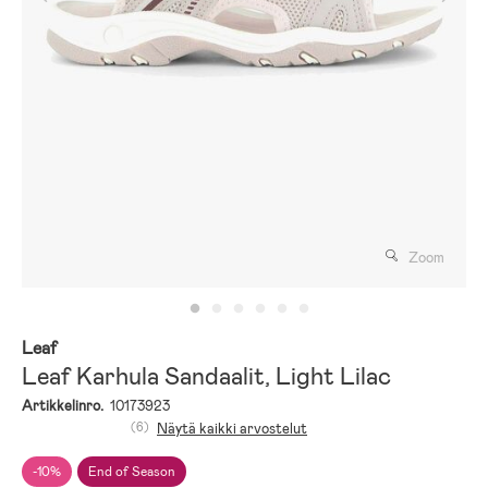
Zoom
Leaf
Leaf Karhula Sandaalit, Light Lilac
Artikkelinro.
10173923
(6)
Näytä kaikki arvostelut
-10%
End of Season