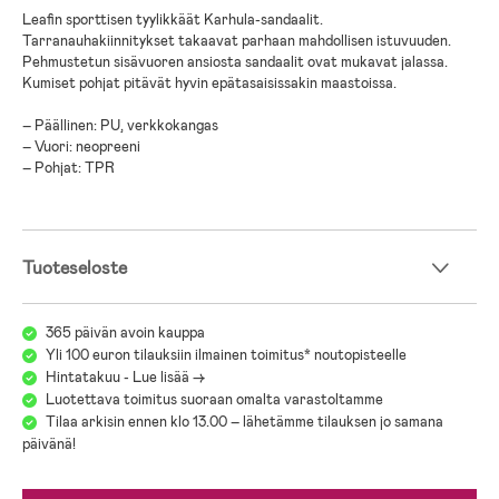
Leafin sporttisen tyylikkäät Karhula-sandaalit.
Tarranauhakiinnitykset takaavat parhaan mahdollisen istuvuuden.
Pehmustetun sisävuoren ansiosta sandaalit ovat mukavat jalassa.
Kumiset pohjat pitävät hyvin epätasaisissakin maastoissa.
– Päällinen: PU, verkkokangas
– Vuori: neopreeni
– Pohjat: TPR
Tuoteseloste
365 päivän avoin kauppa
Yli 100 euron tilauksiin ilmainen toimitus* noutopisteelle
Hintatakuu - Lue lisää ->
Luotettava toimitus suoraan omalta varastoltamme
Tilaa arkisin ennen klo 13.00 – lähetämme tilauksen jo samana
päivänä!