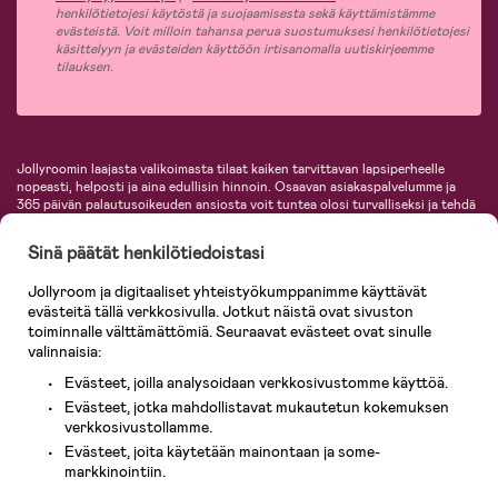
henkilötietojesi käytöstä ja suojaamisesta sekä käyttämistämme
evästeistä. Voit milloin tahansa perua suostumuksesi henkilötietojesi
käsittelyyn ja evästeiden käyttöön irtisanomalla uutiskirjeemme
tilauksen.
Jollyroomin laajasta valikoimasta tilaat kaiken tarvittavan lapsiperheelle
nopeasti, helposti ja aina edullisin hinnoin. Osaavan asiakaspalvelumme ja
365 päivän palautusoikeuden ansiosta voit tuntea olosi turvalliseksi ja tehdä
ostoksia hyvillä mielin. Jollyroomilta saat lastenvaunut, turvaistuimet,
vaatteet vauvoille ja lapsille, inspiroivia sisustustuotteita lastenhuoneeseen,
Sinä päätät henkilötiedoistasi
lastentarvikkeita sekä paljon muuta. Meiltä löydät lukuisia tunnettuja
tuotemerkkejä, kuten Britax, Maxi-Cosi, Baby Jogger, BabyBjörn, Didriksons,
Jollyroom ja digitaaliset yhteistyökumppanimme käyttävät
KidKraft, Ergobaby, Philips Avent, Neonate, Cybex, LEGO ja monia muita!
evästeitä tällä verkkosivulla. Jotkut näistä ovat sivuston
Tervetuloa shoppailemaan Pohjoismaiden suurimpaan lastentarvikkeiden
verkkokauppaan!
toiminnalle välttämättömiä. Seuraavat evästeet ovat sinulle
valinnaisia:
Evästeet, joilla analysoidaan verkkosivustomme käyttöä.
Evästeet, jotka mahdollistavat mukautetun kokemuksen
verkkosivustollamme.
Evästeet, joita käytetään mainontaan ja some-
markkinointiin.