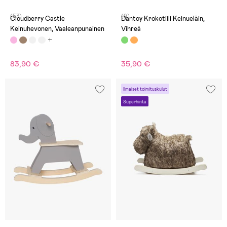
(53)
(9)
Cloudberry Castle
Dantoy Krokotiili Keinueläin,
Keinuhevonen, Vaaleanpunainen
Vihreä
83,90 €
35,90 €
Ilmaiset toimituskulut
Superhinta