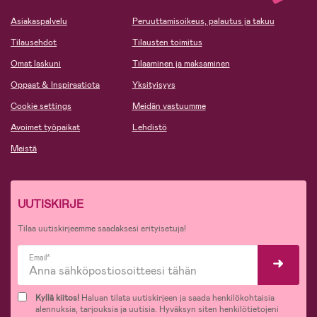
Asiakaspalvelu
Peruuttamisoikeus, palautus ja takuu
Tilausehdot
Tilausten toimitus
Omat laskuni
Tilaaminen ja maksaminen
Oppaat & Inspiraatiota
Yksityisyys
Cookie settings
Meidän vastuumme
Avoimet työpaikat
Lehdistö
Meistä
UUTISKIRJE
Tilaa uutiskirjeemme saadaksesi erityisetuja!
Email*
Kyllä kiitos!
Haluan tilata uutiskirjeen ja saada henkilökohtaisia
alennuksia, tarjouksia ja uutisia. Hyväksyn siten henkilötietojeni