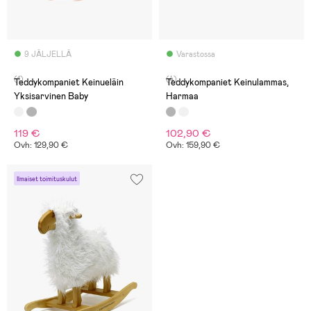
9 JÄLJELLÄ
Varastossa
(1)
(4)
Teddykompaniet Keinueläin
Teddykompaniet Keinulammas,
Yksisarvinen Baby
Harmaa
119 €
102,90 €
Ovh: 129,90 €
Ovh: 159,90 €
Ilmaiset toimituskulut