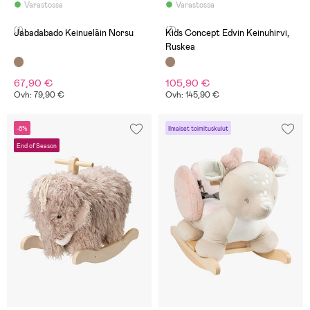
Varastossa
Varastossa
(1)
(3)
Jabadabado Keinueläin Norsu
Kids Concept Edvin Keinuhirvi,
Ruskea
67,90 €
105,90 €
Ovh: 79,90 €
Ovh: 145,90 €
-8%
Ilmaiset toimituskulut
End of Season