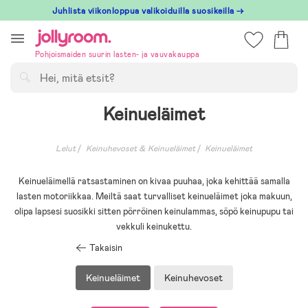
Hoppa
Juhlista viikonloppua valikoiduilla suosikeilla →
till
innehållet
Pohjoismaiden suurin lasten- ja vauvakauppa
Hae
Keinueläimet
Lelut
Keinuhevoset & Keinueläimet
Keinueläimet
Keinueläimellä ratsastaminen on kivaa puuhaa, joka kehittää samalla
lasten motoriikkaa. Meiltä saat turvalliset keinueläimet joka makuun,
olipa lapsesi suosikki sitten pörröinen keinulammas, söpö keinupupu tai
vekkuli keinukettu.
Takaisin
Keinueläimet
Keinuhevoset