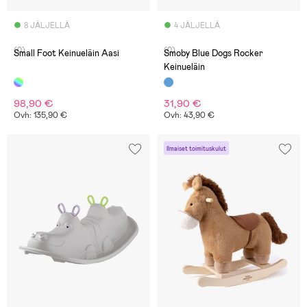
8 JÄLJELLÄ
4 JÄLJELLÄ
(0)
(0)
Small Foot Keinueläin Aasi
Smoby Blue Dogs Rocker
Keinueläin
98,90 €
31,90 €
Ovh: 135,90 €
Ovh: 43,90 €
Ilmaiset toimituskulut