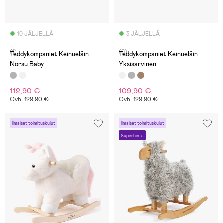
10 JÄLJELLÄ
3 JÄLJELLÄ
(1)
(0)
Teddykompaniet Keinueläin
Teddykompaniet Keinueläin
Norsu Baby
Yksisarvinen
112,90 €
109,90 €
Ovh: 129,90 €
Ovh: 129,90 €
Ilmaiset toimituskulut
Ilmaiset toimituskulut
Superhinta