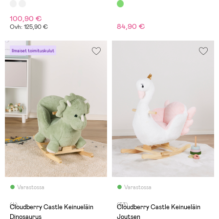
100,90 €
84,90 €
Ovh: 125,90 €
Ilmaiset toimituskulut
Varastossa
Varastossa
(4)
(53)
Cloudberry Castle Keinueläin
Cloudberry Castle Keinueläin
Dinosaurus
Joutsen