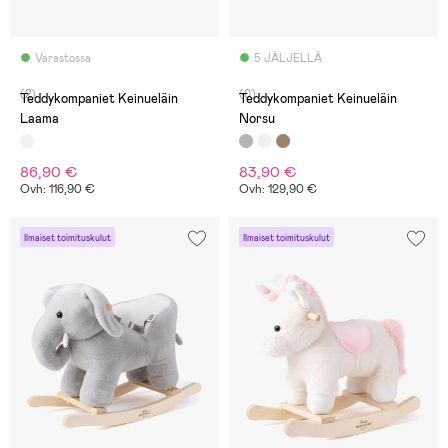
Varastossa
5 JÄLJELLÄ
(2)
(0)
Teddykompaniet Keinueläin
Teddykompaniet Keinueläin
Laama
Norsu
86,90 €
83,90 €
Ovh: 116,90 €
Ovh: 129,90 €
Ilmaiset toimituskulut
Ilmaiset toimituskulut