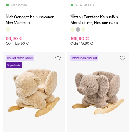
Varastossa
8 JÄLJELLÄ
(15)
(0)
Kids Concept Keinuhevonen
Nattou Fantfant Keinueläin
Neo Mammutti
Metsäkauris, Hiekanruskea
99,90 €
166,90 €
Ovh: 125,90 €
Ovh: 173,90 €
Ilmaiset toimituskulut
Ilmaiset toimituskulut
Superhinta