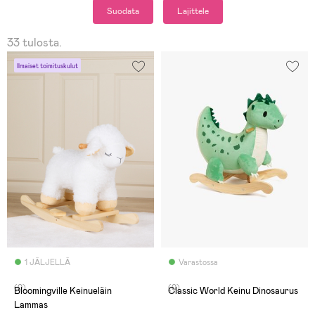
Suodata
Lajittele
33 tulosta.
Ilmaiset toimituskulut
1 JÄLJELLÄ
Varastossa
(0)
(0)
Bloomingville Keinueläin
Classic World Keinu Dinosaurus
Lammas