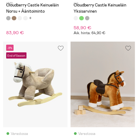
(53)
(4)
Cloudberry Castle Keinueläin
Cloudberry Castle Keinueläin
Norsu + Äänitoiminto
Yksisarvinen
58,90 €
83,90 €
Aik. hinta: 64,90 €
-9%
End of Season
Varastossa
Varastossa