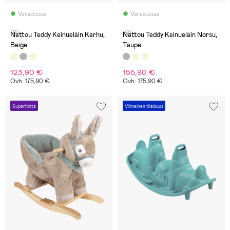
Varastossa
Varastossa
(0)
(0)
Nattou Teddy Keinueläin Karhu,
Nattou Teddy Keinueläin Norsu,
Beige
Taupe
123,90 €
155,90 €
Ovh: 175,90 €
Ovh: 175,90 €
Superhinta
Viimeinen tilaisuus