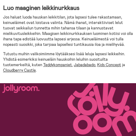
Luo maaginen leikkinurkkaus
Jos haluat luoda hauskan leikkitilan, jota lapsesi tulee rakastamaan,
keinueläimet ovat loistava valinta. Nämä ihanat, interaktiiviset lelut
tuovat seikkailun tunnetta mihin tahansa tilaan ja kannustavat
mielikuvitusleikkeihin. Maagisen leikkinurkkauksen luominen kotiisi voi olla
ihana tapa edistää luovuutta lapsesi arjessa. Keinueläimestä voi tulla
nopeasti suosikki, joka tarjoaa lapsellesi tuntikausia iloa ja mielihyvää.
Tutustu muihin valikoimiimme löytääksesi lisää leluja lapsesi leikkeihin.
Yhdistä esimerkiksi keinueläin hauskoihin leluihin suosituilta
tuotemerkeiltä, kuten
Teddykompaniet
,
Jabadabado
,
Kids Concept
ja
Cloudberry Castle
.