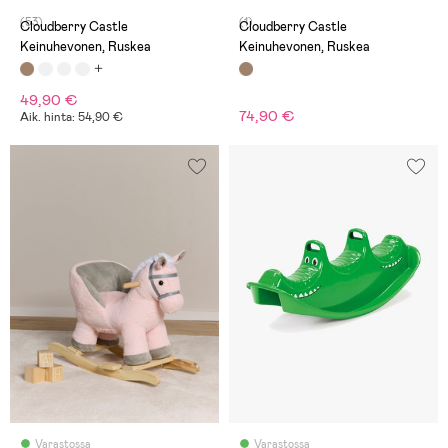
(53)
(1)
Cloudberry Castle
Cloudberry Castle
Keinuhevonen, Ruskea
Keinuhevonen, Ruskea
49,90 €
74,90 €
Aik. hinta: 54,90 €
Varastossa
Varastossa