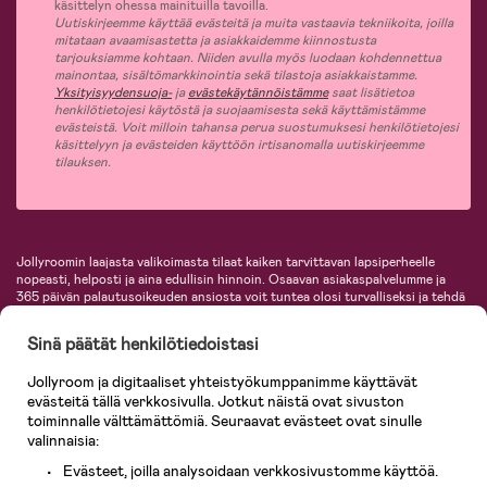
käsittelyn ohessa mainituilla tavoilla.
Uutiskirjeemme käyttää evästeitä ja muita vastaavia tekniikoita, joilla
mitataan avaamisastetta ja asiakkaidemme kiinnostusta
tarjouksiamme kohtaan. Niiden avulla myös luodaan kohdennettua
mainontaa, sisältömarkkinointia sekä tilastoja asiakkaistamme.
Yksityisyydensuoja-
ja
evästekäytännöistämme
saat lisätietoa
henkilötietojesi käytöstä ja suojaamisesta sekä käyttämistämme
evästeistä. Voit milloin tahansa perua suostumuksesi henkilötietojesi
käsittelyyn ja evästeiden käyttöön irtisanomalla uutiskirjeemme
tilauksen.
Jollyroomin laajasta valikoimasta tilaat kaiken tarvittavan lapsiperheelle
nopeasti, helposti ja aina edullisin hinnoin. Osaavan asiakaspalvelumme ja
365 päivän palautusoikeuden ansiosta voit tuntea olosi turvalliseksi ja tehdä
ostoksia hyvillä mielin. Jollyroomilta saat lastenvaunut, turvaistuimet,
vaatteet vauvoille ja lapsille, inspiroivia sisustustuotteita lastenhuoneeseen,
Sinä päätät henkilötiedoistasi
lastentarvikkeita sekä paljon muuta. Meiltä löydät lukuisia tunnettuja
tuotemerkkejä, kuten Britax, Maxi-Cosi, Baby Jogger, BabyBjörn, Didriksons,
Jollyroom ja digitaaliset yhteistyökumppanimme käyttävät
KidKraft, Ergobaby, Philips Avent, Neonate, Cybex, LEGO ja monia muita!
evästeitä tällä verkkosivulla. Jotkut näistä ovat sivuston
Tervetuloa shoppailemaan Pohjoismaiden suurimpaan lastentarvikkeiden
verkkokauppaan!
toiminnalle välttämättömiä. Seuraavat evästeet ovat sinulle
valinnaisia:
Evästeet, joilla analysoidaan verkkosivustomme käyttöä.