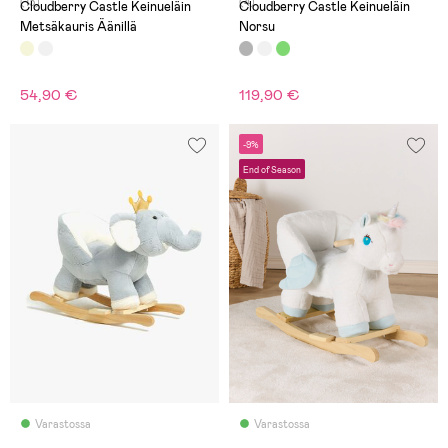
(13)
(4)
Cloudberry Castle Keinueläin
Cloudberry Castle Keinueläin
Metsäkauris Äänillä
Norsu
54,90 €
119,90 €
-9%
End of Season
Varastossa
Varastossa