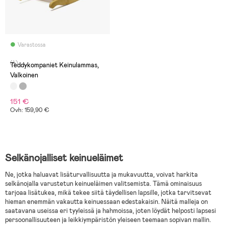
Varastossa
(4)
Teddykompaniet Keinulammas,
Valkoinen
151 €
Ovh: 159,90 €
Selkänojalliset keinueläimet
Ne, jotka haluavat lisäturvallisuutta ja mukavuutta, voivat harkita
selkänojalla varustetun keinueläimen valitsemista. Tämä ominaisuus
tarjoaa lisätukea, mikä tekee siitä täydellisen lapsille, jotka tarvitsevat
hieman enemmän vakautta keinuessaan edestakaisin. Näitä malleja on
saatavana useissa eri tyyleissä ja hahmoissa, joten löydät helposti lapsesi
persoonallisuuteen ja leikkiympäristön yleiseen teemaan sopivan mallin.