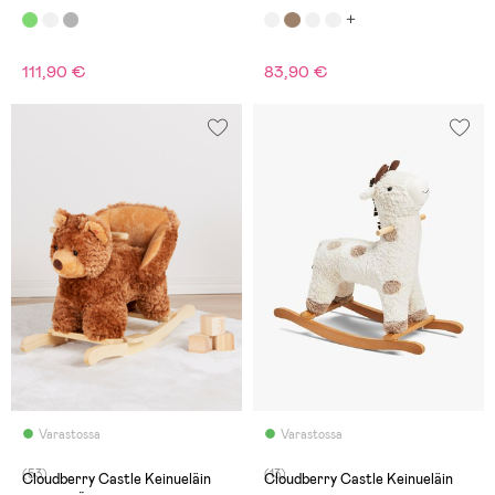
111,90 €
83,90 €
Varastossa
Varastossa
(53)
(13)
Cloudberry Castle Keinueläin
Cloudberry Castle Keinueläin