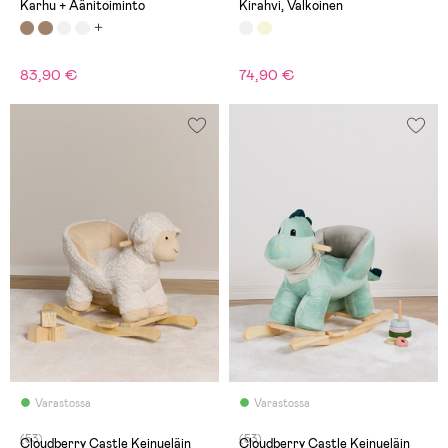
Karhu + Äänitoiminto
Kirahvi, Valkoinen
83,90 €
74,90 €
Varastossa
Varastossa
(53)
(53)
Cloudberry Castle Keinueläin
Cloudberry Castle Keinueläin