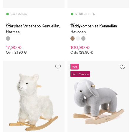
Varastossa
6 JÄLJELLÄ
(0)
(0)
Starplast Virtahepo Keinueläin,
Teddykompaniet Keinueläin
Harmaa
Hevonen
17,90 €
100,90 €
Ovh: 21,90 €
Ovh: 129,90 €
-10%
End of Season