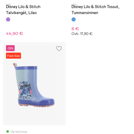
(0)
(0)
Disney Lilo & Stitch
Disney Lilo & Stitch Tossut,
Talvikengät, Lilac
Tummansininen
8 €
44,90 €
Ovh: 17,90 €
-39%
Flash Sale
Varastossa