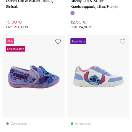
Disney Lilo & Stitch Tossut,
Disney Lilo & Stitch
Siniset
Kumisaappaat, Lilac/Purple
13,90 €
12,50 €
Ovh: 30,90 €
Ovh: 24,90 €
-10%
Superhinta
End of Season
Varastossa
Varastossa