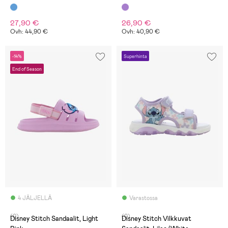
27,90 €
26,90 €
Ovh: 44,90 €
Ovh: 40,90 €
-14%
Superhinta
End of Season
4 JÄLJELLÄ
Varastossa
(0)
(0)
Disney Stitch Sandaalit, Light
Disney Stitch Vilkkuvat