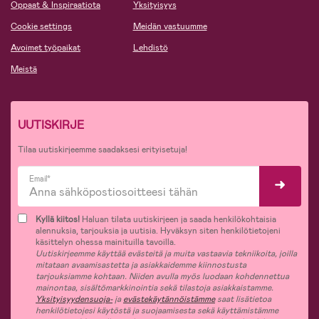
Oppaat & Inspiraatiota
Yksityisyys
Cookie settings
Meidän vastuumme
Avoimet työpaikat
Lehdistö
Meistä
UUTISKIRJE
Tilaa uutiskirjeemme saadaksesi erityisetuja!
Email*
Kyllä kiitos!
Haluan tilata uutiskirjeen ja saada henkilökohtaisia
alennuksia, tarjouksia ja uutisia. Hyväksyn siten henkilötietojeni
käsittelyn ohessa mainituilla tavoilla.
Uutiskirjeemme käyttää evästeitä ja muita vastaavia tekniikoita, joilla
mitataan avaamisastetta ja asiakkaidemme kiinnostusta
tarjouksiamme kohtaan. Niiden avulla myös luodaan kohdennettua
mainontaa, sisältömarkkinointia sekä tilastoja asiakkaistamme.
Yksityisyydensuoja-
ja
evästekäytännöistämme
saat lisätietoa
henkilötietojesi käytöstä ja suojaamisesta sekä käyttämistämme