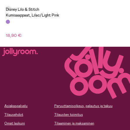
(0)
Disney Lilo & Stitch
Kumisaappaat, Lilac/Light Pink
18,90 €
Asiakaspalvelu
Peruuttamisoikeus, palautus ja takuu
Tilausehdot
Tilausten toimitus
Omat laskuni
Tilaaminen ja maksaminen