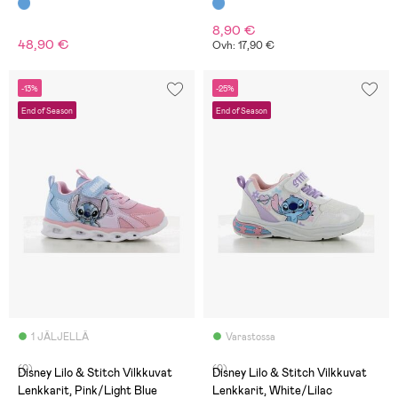
8,90 €
48,90 €
Ovh: 17,90 €
-13%
-25%
End of Season
End of Season
1 JÄLJELLÄ
Varastossa
(0)
(0)
Disney Lilo & Stitch Vilkkuvat
Disney Lilo & Stitch Vilkkuvat
Lenkkarit, Pink/Light Blue
Lenkkarit, White/Lilac