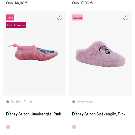
Ovh: 44,90 €
Ovh: 17,90 €
-16%
Uutuus
End of Season
10 JÄLJELLÄ
Varastossa
(0)
(0)
Disney Stitch Uimakengät, Pink
Disney Stitch Sisäkengät, Pink