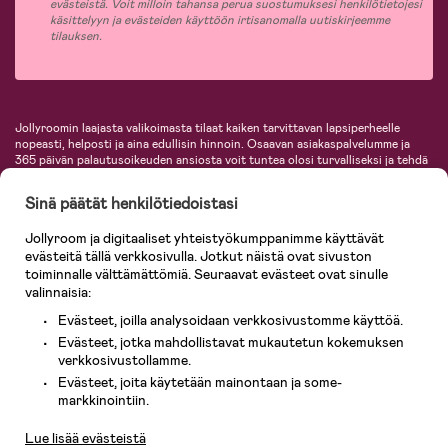
evästeistä. Voit milloin tahansa perua suostumuksesi henkilötietojesi
käsittelyyn ja evästeiden käyttöön irtisanomalla uutiskirjeemme
tilauksen.
Jollyroomin laajasta valikoimasta tilaat kaiken tarvittavan lapsiperheelle
nopeasti, helposti ja aina edullisin hinnoin. Osaavan asiakaspalvelumme ja
365 päivän palautusoikeuden ansiosta voit tuntea olosi turvalliseksi ja tehdä
ostoksia hyvillä mielin. Jollyroomilta saat lastenvaunut, turvaistuimet,
vaatteet vauvoille ja lapsille, inspiroivia sisustustuotteita lastenhuoneeseen,
Sinä päätät henkilötiedoistasi
lastentarvikkeita sekä paljon muuta. Meiltä löydät lukuisia tunnettuja
tuotemerkkejä, kuten Britax, Maxi-Cosi, Baby Jogger, BabyBjörn, Didriksons,
Jollyroom ja digitaaliset yhteistyökumppanimme käyttävät
KidKraft, Ergobaby, Philips Avent, Neonate, Cybex, LEGO ja monia muita!
evästeitä tällä verkkosivulla. Jotkut näistä ovat sivuston
Tervetuloa shoppailemaan Pohjoismaiden suurimpaan lastentarvikkeiden
verkkokauppaan!
toiminnalle välttämättömiä. Seuraavat evästeet ovat sinulle
valinnaisia:
Evästeet, joilla analysoidaan verkkosivustomme käyttöä.
Evästeet, jotka mahdollistavat mukautetun kokemuksen
verkkosivustollamme.
Evästeet, joita käytetään mainontaan ja some-
Asiakaspalvelu
markkinointiin.
Lue lisää evästeistä