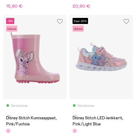
15,90 €
20,90 €
-19%
Deal -20%
Uutuus
Uutuus
Varastossa
Varastossa
(0)
(0)
Disney Stitch Kumisaappaat,
Disney Stitch LED-lenkkarit,
Pink/Fuchsia
Pink/Light Blue