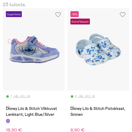
23 tulosta.
Superhinta
-10%
End of Season
7 JÄLJELLÄ
5 JÄLJELLÄ
(1)
(0)
Disney Lilo & Stitch Vilkkuvat
Disney Lilo & Stitch Pistokkaat,
Lenkkarit, Light Blue/Silver
Sininen
18,90 €
8,90 €