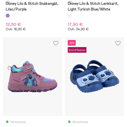
(0)
(0)
Disney Lilo & Stitch Sisäkengät,
Disney Lilo & Stitch Lenkkarit,
Lilac/Purple
Light Turkish Blue/White
12,50 €
17,90 €
Ovh: 18,90 €
Ovh: 34,90 €
-10%
End of Season
Varastossa
Varastossa