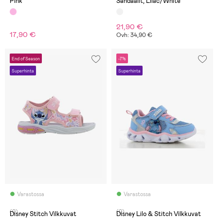
Pink
Sandaalit, Lilac/White
21,90 €
17,90 €
Ovh: 34,90 €
End of Season
-7%
Superhinta
Superhinta
Varastossa
Varastossa
(0)
(0)
Disney Stitch Vilkkuvat
Disney Lilo & Stitch Vilkkuvat