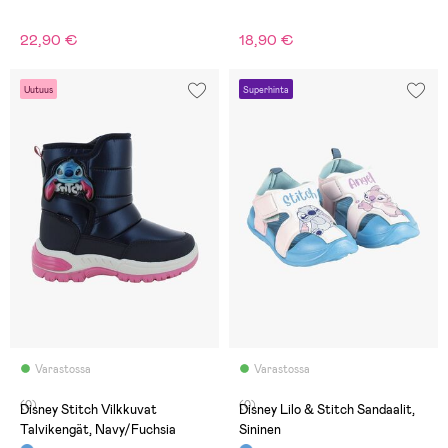
22,90 €
18,90 €
Uutuus
Superhinta
Varastossa
Varastossa
(0)
(0)
Disney Stitch Vilkkuvat
Disney Lilo & Stitch Sandaalit,
Talvikengät, Navy/Fuchsia
Sininen