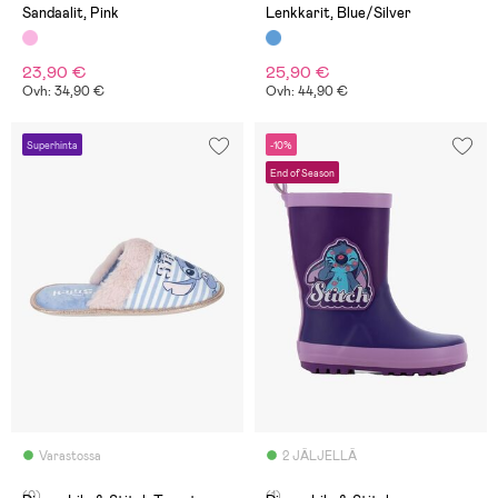
Sandaalit, Pink
Lenkkarit, Blue/Silver
23,90 €
25,90 €
Ovh: 34,90 €
Ovh: 44,90 €
Superhinta
-10%
End of Season
Varastossa
2 JÄLJELLÄ
(0)
(1)