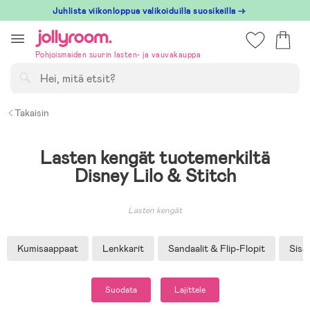
Hoppa
Juhlista viikonloppua valikoiduilla suosikeilla →
till
innehållet
Pohjoismaiden suurin lasten- ja vauvakauppa
Hae
Takaisin
Lasten kengät tuotemerkiltä
Disney Lilo & Stitch
Lasten kengät
Kumisaappaat
Lenkkarit
Sandaalit & Flip-Flopit
Sisä
Suodata
Lajittele