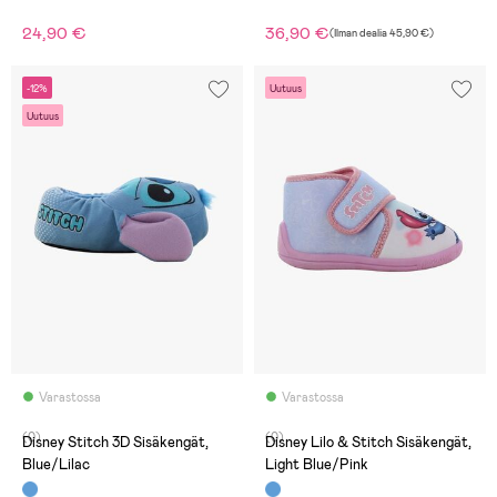
24,90 €
36,90 €
(
Ilman dealia
45,90 €
)
-12%
Uutuus
Uutuus
Varastossa
Varastossa
(0)
(0)
Disney Stitch 3D Sisäkengät,
Disney Lilo & Stitch Sisäkengät,
Blue/Lilac
Light Blue/Pink