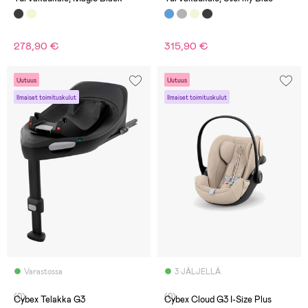
278,90 €
315,90 €
Uutuus
Uutuus
Ilmaiset toimituskulut
Ilmaiset toimituskulut
Varastossa
3 JÄLJELLÄ
(0)
(0)
Cybex Telakka G3
Cybex Cloud G3 I-Size Plus