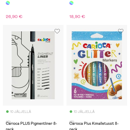
26,90 €
18,90 €
10 JÄLJELLÄ
10 JÄLJELLÄ
(0)
(0)
Carioca PLUS Pigmentliner 8-
Carioca Plus Kimalletussit 8-
pack
pack