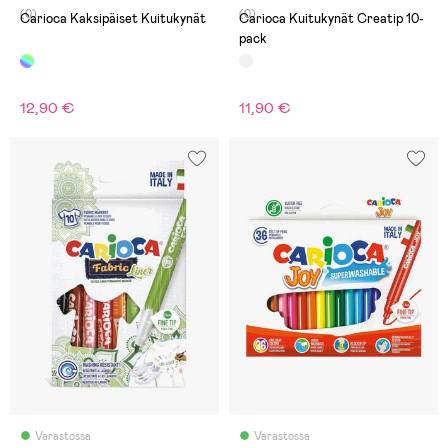
(0)
(0)
Carioca Kaksipäiset Kuitukynät
Carioca Kuitukynät Creatip 10-
pack
12,90 €
11,90 €
Varastossa
Varastossa