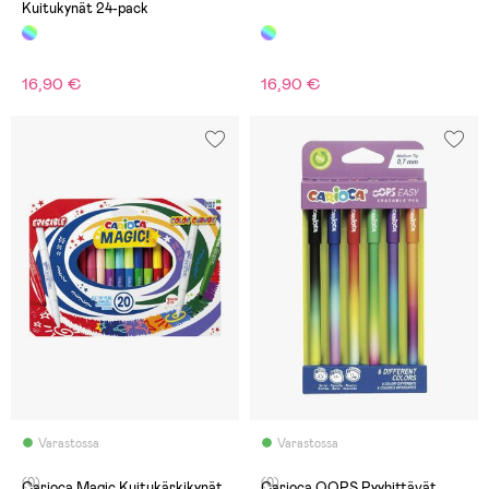
Kuitukynät 24-pack
16,90 €
16,90 €
Varastossa
Varastossa
(0)
(0)
Carioca Magic Kuitukärkikynät
Carioca OOPS Pyyhittävät