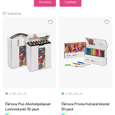
Suodata
Lajittele
21 tulosta.
8 JÄLJELLÄ
8 JÄLJELLÄ
(0)
(0)
Carioca Plus Alkoholipohjaiset
Carioca Prisma Kuitukärkikynät
Luonnoskynät 32-pack
30-pack