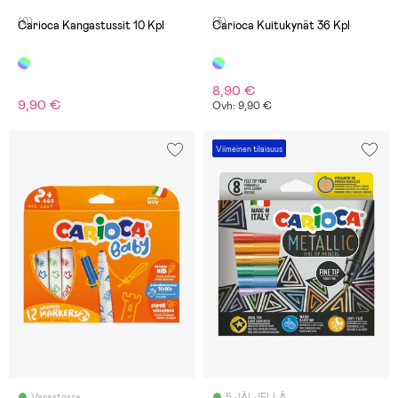
(0)
(3)
Carioca Kangastussit 10 Kpl
Carioca Kuitukynät 36 Kpl
8,90 €
9,90 €
Ovh: 9,90 €
Viimeinen tilaisuus
Varastossa
5 JÄLJELLÄ