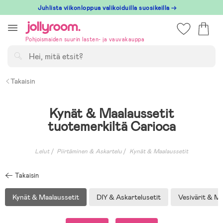
Hoppa
Juhlista viikonloppua valikoiduilla suosikeilla →
till
innehållet
Pohjoismaiden suurin lasten- ja vauvakauppa
Hae
Takaisin
Kynät & Maalaussetit
tuotemerkiltä Carioca
Lelut
Piirtäminen & Askartelu
Kynät & Maalaussetit
Takaisin
Kynät & Maalaussetit
DIY & Askartelusetit
Vesivärit & M