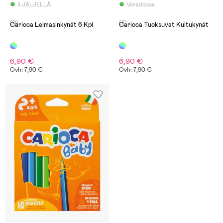
4 JÄLJELLÄ
Varastossa
(0)
(2)
Carioca Leimasinkynät 6 Kpl
Carioca Tuoksuvat Kuitukynät
6,90 €
6,90 €
Ovh: 7,90 €
Ovh: 7,90 €