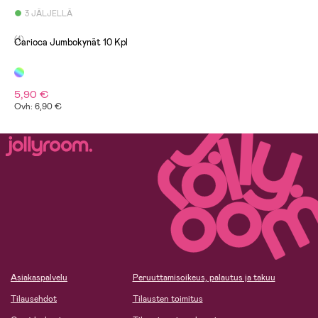
3 JÄLJELLÄ
(1)
Carioca Jumbokynät 10 Kpl
5,90 €
Ovh: 6,90 €
Asiakaspalvelu
Peruuttamisoikeus, palautus ja takuu
Tilausehdot
Tilausten toimitus