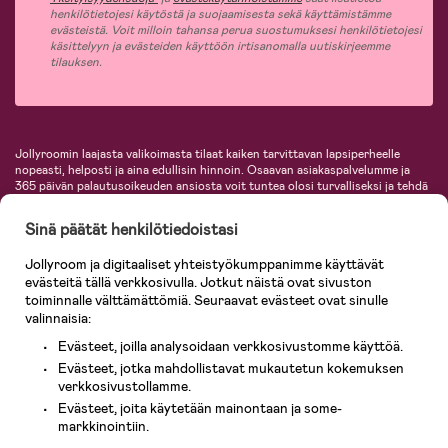
henkilötietojesi käytöstä ja suojaamisesta sekä käyttämistämme
evästeistä. Voit milloin tahansa perua suostumuksesi henkilötietojesi
käsittelyyn ja evästeiden käyttöön irtisanomalla uutiskirjeemme
tilauksen.
Jollyroomin laajasta valikoimasta tilaat kaiken tarvittavan lapsiperheelle
nopeasti, helposti ja aina edullisin hinnoin. Osaavan asiakaspalvelumme ja
365 päivän palautusoikeuden ansiosta voit tuntea olosi turvalliseksi ja tehdä
ostoksia hyvillä mielin. Jollyroomilta saat lastenvaunut, turvaistuimet,
vaatteet vauvoille ja lapsille, inspiroivia sisustustuotteita lastenhuoneeseen,
Sinä päätät henkilötiedoistasi
lastentarvikkeita sekä paljon muuta. Meiltä löydät lukuisia tunnettuja
tuotemerkkejä, kuten Britax, Maxi-Cosi, Baby Jogger, BabyBjörn, Didriksons,
Jollyroom ja digitaaliset yhteistyökumppanimme käyttävät
KidKraft, Ergobaby, Philips Avent, Neonate, Cybex, LEGO ja monia muita!
evästeitä tällä verkkosivulla. Jotkut näistä ovat sivuston
Tervetuloa shoppailemaan Pohjoismaiden suurimpaan lastentarvikkeiden
verkkokauppaan!
toiminnalle välttämättömiä. Seuraavat evästeet ovat sinulle
valinnaisia:
Evästeet, joilla analysoidaan verkkosivustomme käyttöä.
Evästeet, jotka mahdollistavat mukautetun kokemuksen
verkkosivustollamme.
Evästeet, joita käytetään mainontaan ja some-
markkinointiin.