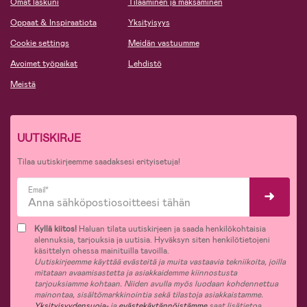
Omat laskuni
Tilaaminen ja maksaminen
Oppaat & Inspiraatiota
Yksityisyys
Cookie settings
Meidän vastuumme
Avoimet työpaikat
Lehdistö
Meistä
UUTISKIRJE
Tilaa uutiskirjeemme saadaksesi erityisetuja!
Email*
Kyllä kiitos!
Haluan tilata uutiskirjeen ja saada henkilökohtaisia
alennuksia, tarjouksia ja uutisia. Hyväksyn siten henkilötietojeni
käsittelyn ohessa mainituilla tavoilla.
Uutiskirjeemme käyttää evästeitä ja muita vastaavia tekniikoita, joilla
mitataan avaamisastetta ja asiakkaidemme kiinnostusta
tarjouksiamme kohtaan. Niiden avulla myös luodaan kohdennettua
mainontaa, sisältömarkkinointia sekä tilastoja asiakkaistamme.
Yksityisyydensuoja-
ja
evästekäytännöistämme
saat lisätietoa