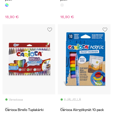
18,90 €
16,90 €
Varastossa
8 JÄLJELLÄ
(0)
(0)
Carioca Birello Tuplakärki
Carioca Akryylikynät 10-pack