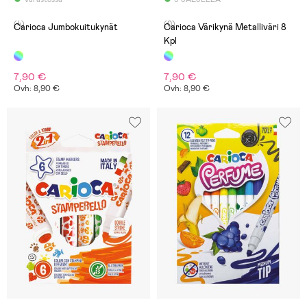
(4)
(0)
Carioca Jumbokuitukynät
Carioca Värikynä Metalliväri 8
Kpl
7,90 €
7,90 €
Ovh: 8,90 €
Ovh: 8,90 €