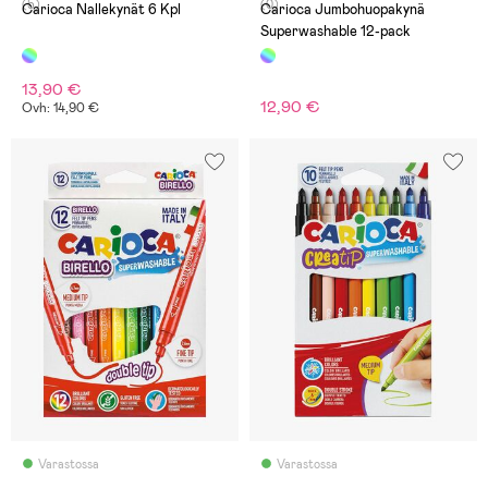
(5)
(0)
Carioca Nallekynät 6 Kpl
Carioca Jumbohuopakynä
Superwashable 12-pack
13,90 €
12,90 €
Ovh: 14,90 €
Varastossa
Varastossa