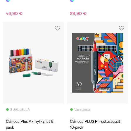
46,90 €
29,90 €
8 JÄLJELLÄ
Varastossa
(0)
(0)
Carioca Plus Akryylikynät 8-
Carioca PLUS Piirustustussit
pack
10-pack