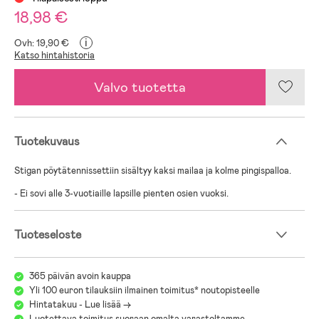
18,98 €
i
Ovh: 19,90 €
Katso hintahistoria
Valvo tuotetta
Tuotekuvaus
Stigan pöytätennissettiin sisältyy kaksi mailaa ja kolme pingispalloa.
- Ei sovi alle 3-vuotiaille lapsille pienten osien vuoksi.
Tuoteseloste
365 päivän avoin kauppa
Yli 100 euron tilauksiin ilmainen toimitus* noutopisteelle
Hintatakuu - Lue lisää ->
Luotettava toimitus suoraan omalta varastoltamme