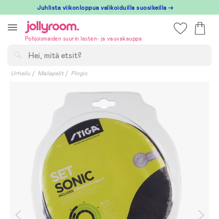
Hoppa
Juhlista viikonloppua valikoiduilla suosikeilla →
till
innehållet
Pohjoismaiden suurin lasten- ja vauvakauppa
Hae
Urheilu
Mailapelit
Pingis