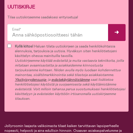
UUTISKIRJE
Tilaa uutiskirjeemme saadaksesi erityisetuja!
Email*
Kyllä kiitos!
Haluan tilata uutiskirjeen ja saada henkilökohtaisia
alennuksia, tarjouksia ja uutisia. Hyväksyn siten henkilötietojeni
käsittelyn ohessa mainituilla tavoilla.
Uutiskirjeemme käyttää evästeitä ja muita vastaavia tekniikoita, joilla
mitataan avaamisastetta ja asiakkaidemme kiinnostusta
tarjouksiamme kohtaan. Niiden avulla myös luodaan kohdennettua
mainontaa, sisältömarkkinointia sekä tilastoja asiakkaistamme.
Yksityisyydensuoja-
ja
evästekäytännöistämme
saat lisätietoa
henkilötietojesi käytöstä ja suojaamisesta sekä käyttämistämme
evästeistä. Voit milloin tahansa perua suostumuksesi henkilötietojesi
käsittelyyn ja evästeiden käyttöön irtisanomalla uutiskirjeemme
tilauksen.
Jollyroomin laajasta valikoimasta tilaat kaiken tarvittavan lapsiperheelle
nopeasti, helposti ja aina edullisin hinnoin. Osaavan asiakaspalvelumme ja