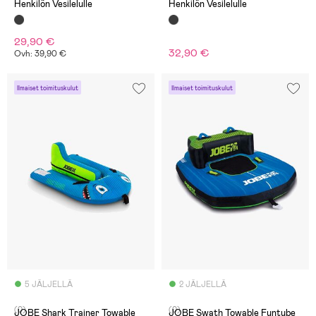
Henkilön Vesilelulle
Henkilön Vesilelulle
29,90 €
32,90 €
Ovh: 39,90 €
Ilmaiset toimituskulut
Ilmaiset toimituskulut
5 JÄLJELLÄ
2 JÄLJELLÄ
(0)
(0)
JOBE Shark Trainer Towable
JOBE Swath Towable Funtube