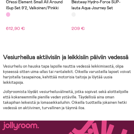
(0)
(2)
Cressi Element Small All Around
Bestway Hydro-Force SUP-
ISup Set 9'2, Valkoinen/Pinkki
lauta Aqua Journey Set
612,90 €
209 €
Vesiurheilua aktiivisiin ja leikkisiin päiviin vedessä
Vesiurheilu on hauska tapa lapsille nauttia vedessä leikkimisestä, olipa
kyseessä sitten uima-allas tai rantaleikit. Oikeilla varusteilla lapset voivat
harjoitella tasapainoa, kehittää motorisia taitoja ja löytää uusia
leikkitapoja.
Jollyroomista löydät vesiurheiluvälineitä, jotka sopivat sekä aloittelijoille
että kokeneemmille pienille veden ystäville. Täydellisiä aina oman
takapihan leikeistä ja lomaseikkailuihin. Oikeilla tuotteilla jokainen hetki
vedessä on aktiivinen, turvallinen ja täynnä iloa.