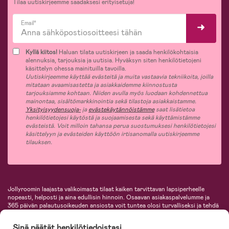
Tilaa uutiskirjeemme saadaksesi erityisetuja!
Email*
Kyllä kiitos!
Haluan tilata uutiskirjeen ja saada henkilökohtaisia
alennuksia, tarjouksia ja uutisia. Hyväksyn siten henkilötietojeni
käsittelyn ohessa mainituilla tavoilla.
Uutiskirjeemme käyttää evästeitä ja muita vastaavia tekniikoita, joilla
mitataan avaamisastetta ja asiakkaidemme kiinnostusta
tarjouksiamme kohtaan. Niiden avulla myös luodaan kohdennettua
mainontaa, sisältömarkkinointia sekä tilastoja asiakkaistamme.
Yksityisyydensuoja-
ja
evästekäytännöistämme
saat lisätietoa
henkilötietojesi käytöstä ja suojaamisesta sekä käyttämistämme
evästeistä. Voit milloin tahansa perua suostumuksesi henkilötietojesi
käsittelyyn ja evästeiden käyttöön irtisanomalla uutiskirjeemme
tilauksen.
Jollyroomin laajasta valikoimasta tilaat kaiken tarvittavan lapsiperheelle
nopeasti, helposti ja aina edullisin hinnoin. Osaavan asiakaspalvelumme ja
365 päivän palautusoikeuden ansiosta voit tuntea olosi turvalliseksi ja tehdä
ostoksia hyvillä mielin. Jollyroomilta saat lastenvaunut, turvaistuimet,
vaatteet vauvoille ja lapsille, inspiroivia sisustustuotteita lastenhuoneeseen,
Sinä päätät henkilötiedoistasi