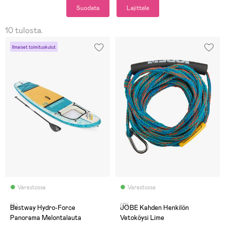
Suodata
Lajittele
10 tulosta.
Ilmaiset toimituskulut
Varastossa
Varastossa
(4)
(0)
Bestway Hydro-Force
JOBE Kahden Henkilön
Panorama Melontalauta
Vetoköysi Lime