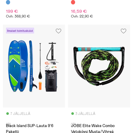
199 €
16,59 €
Ovh: 368,90 €
Ovh: 22,90 €
Ilmaiset toimituskulut
7 JÄLJELLÄ
3 JÄLJELLÄ
(0)
(0)
Black Island SUP-Lauta 9'6
JOBE Elite Wake Combo
Paketti
Vetoköysi Musta/Vihreä