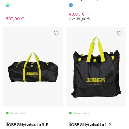
49,90 €
397,90 €
Ovh: 59,90 €
Varastossa
Varastossa
(0)
(0)
JOBE Säilytyslaukku 3–5
JOBE Säilytyslaukku 1–2