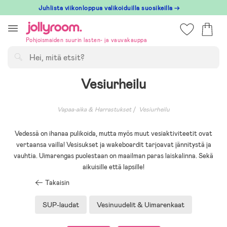
Hoppa
Juhlista viikonloppua valikoiduilla suosikeilla →
till
innehållet
Pohjoismaiden suurin lasten- ja vauvakauppa
Hae
Vesiurheilu
Vapaa-aika & Harrastukset
Vesiurheilu
Vedessä on ihanaa pulikoida, mutta myös muut vesiaktiviteetit ovat
vertaansa vailla! Vesisukset ja wakeboardit tarjoavat jännitystä ja
vauhtia. Uimarengas puolestaan on maailman paras laiskalinna. Sekä
aikuisille että lapsille!
Takaisin
SUP-laudat
Vesinuudelit & Uimarenkaat