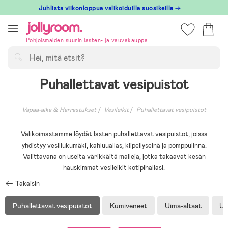
Hoppa
Juhlista viikonloppua valikoiduilla suosikeilla →
till
innehållet
Pohjoismaiden suurin lasten- ja vauvakauppa
Hae
Puhallettavat vesipuistot
Vapaa-aika & Harrastukset
Vesileikit
Puhallettavat vesipuistot
Valikoimastamme löydät lasten puhallettavat vesipuistot, joissa
yhdistyy vesiliukumäki, kahluuallas, kiipeilyseinä ja pomppulinna.
Valittavana on useita värikkäitä malleja, jotka takaavat kesän
hauskimmat vesileikit kotipihallasi.
Takaisin
Puhallettavat vesipuistot
Kumiveneet
Uima-altaat
Ui