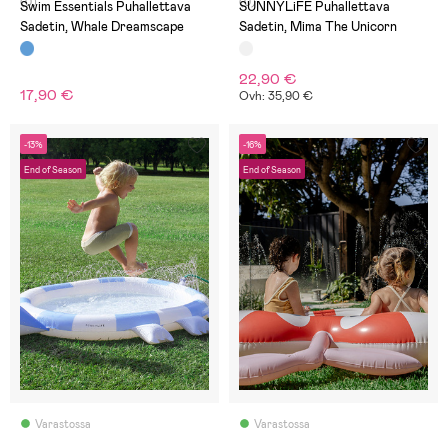
(0)
(0)
Swim Essentials Puhallettava
SUNNYLiFE Puhallettava
Sadetin, Whale Dreamscape
Sadetin, Mima The Unicorn
22,90 €
17,90 €
Ovh: 35,90 €
-13%
-16%
End of Season
End of Season
Varastossa
Varastossa