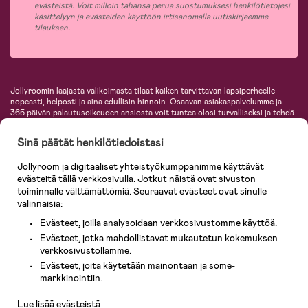
evästeistä. Voit milloin tahansa perua suostumuksesi henkilötietojesi
käsittelyyn ja evästeiden käyttöön irtisanomalla uutiskirjeemme
tilauksen.
Jollyroomin laajasta valikoimasta tilaat kaiken tarvittavan lapsiperheelle
nopeasti, helposti ja aina edullisin hinnoin. Osaavan asiakaspalvelumme ja
365 päivän palautusoikeuden ansiosta voit tuntea olosi turvalliseksi ja tehdä
ostoksia hyvillä mielin. Jollyroomilta saat lastenvaunut, turvaistuimet,
vaatteet vauvoille ja lapsille, inspiroivia sisustustuotteita lastenhuoneeseen,
Sinä päätät henkilötiedoistasi
lastentarvikkeita sekä paljon muuta. Meiltä löydät lukuisia tunnettuja
tuotemerkkejä, kuten Britax, Maxi-Cosi, Baby Jogger, BabyBjörn, Didriksons,
Jollyroom ja digitaaliset yhteistyökumppanimme käyttävät
KidKraft, Ergobaby, Philips Avent, Neonate, Cybex, LEGO ja monia muita!
evästeitä tällä verkkosivulla. Jotkut näistä ovat sivuston
Tervetuloa shoppailemaan Pohjoismaiden suurimpaan lastentarvikkeiden
verkkokauppaan!
toiminnalle välttämättömiä. Seuraavat evästeet ovat sinulle
valinnaisia:
Evästeet, joilla analysoidaan verkkosivustomme käyttöä.
Evästeet, jotka mahdollistavat mukautetun kokemuksen
verkkosivustollamme.
Evästeet, joita käytetään mainontaan ja some-
Asiakaspalvelu
markkinointiin.
Lue lisää evästeistä