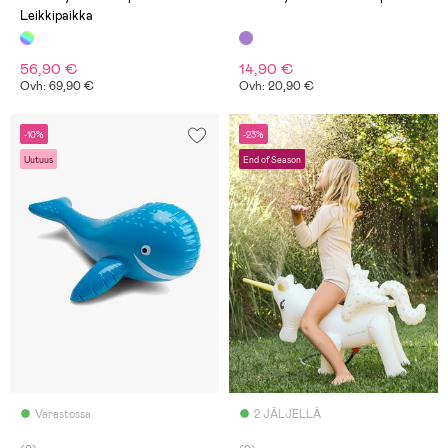
Leikkipaikka
56,90 €
14,90 €
Ovh: 69,90 €
Ovh: 20,90 €
-10%
-23%
Uutuus
End of Season
Varastossa
2 JÄLJELLÄ