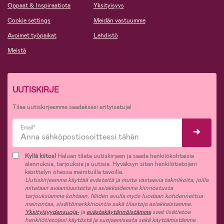
Oppaat & Inspiraatiota
Yksityisyys
Cookie settings
Meidän vastuumme
Avoimet työpaikat
Lehdistö
Meistä
UUTISKIRJE
Tilaa uutiskirjeemme saadaksesi erityisetuja!
Email*
Kyllä kiitos!
Haluan tilata uutiskirjeen ja saada henkilökohtaisia
alennuksia, tarjouksia ja uutisia. Hyväksyn siten henkilötietojeni
käsittelyn ohessa mainituilla tavoilla.
Uutiskirjeemme käyttää evästeitä ja muita vastaavia tekniikoita, joilla
mitataan avaamisastetta ja asiakkaidemme kiinnostusta
tarjouksiamme kohtaan. Niiden avulla myös luodaan kohdennettua
mainontaa, sisältömarkkinointia sekä tilastoja asiakkaistamme.
Yksityisyydensuoja-
ja
evästekäytännöistämme
saat lisätietoa
henkilötietojesi käytöstä ja suojaamisesta sekä käyttämistämme