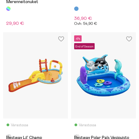
Merenneitonuket
36,90 €
29,90 €
Ovh: 54,90 €
-6%
End of Season
Varastossa
Varastossa
(3)
(0)
Bestway Lil' Champ
Bestway Polar Pals Vesipuisto