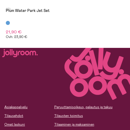
(0)
Plum Water Park Jet Set
21,90 €
Ovh: 23,90 €
Asiakaspalvelu
Peruuttamisoikeus, palautus ja takuu
Tilausehdot
Tilausten toimitus
Omat laskuni
Tilaaminen ja maksaminen