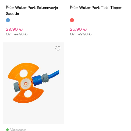
(0)
(0)
Plum Water Park Sateenvarjo
Plum Water Park Tidal Tipper
Sadetin
29,90 €
25,90 €
Ovh: 44,90 €
Ovh: 42,90 €
Varastossa