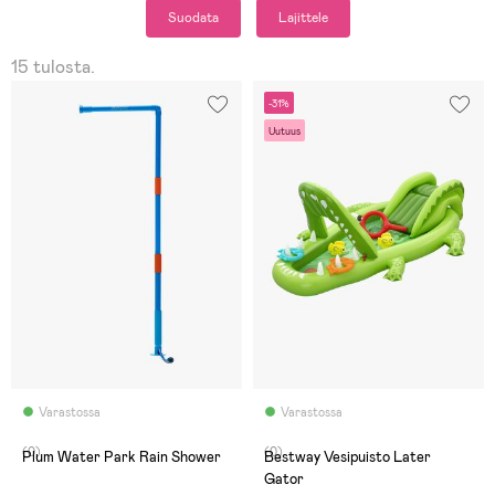
Suodata
Lajittele
15 tulosta.
-31%
Uutuus
Varastossa
Varastossa
(0)
(0)
Plum Water Park Rain Shower
Bestway Vesipuisto Later
Gator