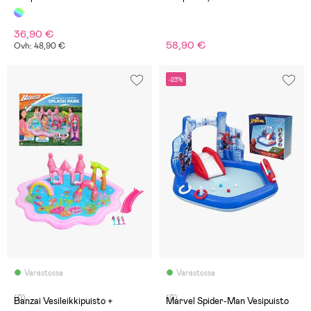
Akvaario 239x206
36,90 €
58,90 €
Ovh: 48,90 €
-23%
Varastossa
Varastossa
(0)
(0)
Banzai Vesileikkipuisto +
Marvel Spider-Man Vesipuisto