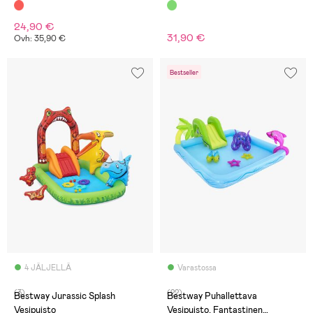
24,90 €
31,90 €
Ovh: 35,90 €
Bestseller
4 JÄLJELLÄ
Varastossa
(3)
(22)
Bestway Jurassic Splash
Bestway Puhallettava
Vesipuisto
Vesipuisto, Fantastinen