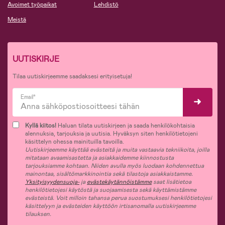
Avoimet työpaikat
Lehdistö
Meistä
UUTISKIRJE
Tilaa uutiskirjeemme saadaksesi erityisetuja!
Email*
Kyllä kiitos!
Haluan tilata uutiskirjeen ja saada henkilökohtaisia
alennuksia, tarjouksia ja uutisia. Hyväksyn siten henkilötietojeni
käsittelyn ohessa mainituilla tavoilla.
Uutiskirjeemme käyttää evästeitä ja muita vastaavia tekniikoita, joilla
mitataan avaamisastetta ja asiakkaidemme kiinnostusta
tarjouksiamme kohtaan. Niiden avulla myös luodaan kohdennettua
mainontaa, sisältömarkkinointia sekä tilastoja asiakkaistamme.
Yksityisyydensuoja-
ja
evästekäytännöistämme
saat lisätietoa
henkilötietojesi käytöstä ja suojaamisesta sekä käyttämistämme
evästeistä. Voit milloin tahansa perua suostumuksesi henkilötietojesi
käsittelyyn ja evästeiden käyttöön irtisanomalla uutiskirjeemme
tilauksen.