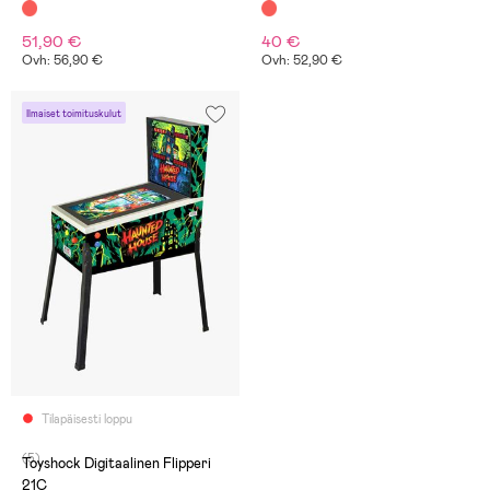
51,90 €
40 €
Ovh: 56,90 €
Ovh: 52,90 €
Ilmaiset toimituskulut
Tilapäisesti loppu
(5)
Toyshock Digitaalinen Flipperi
21C