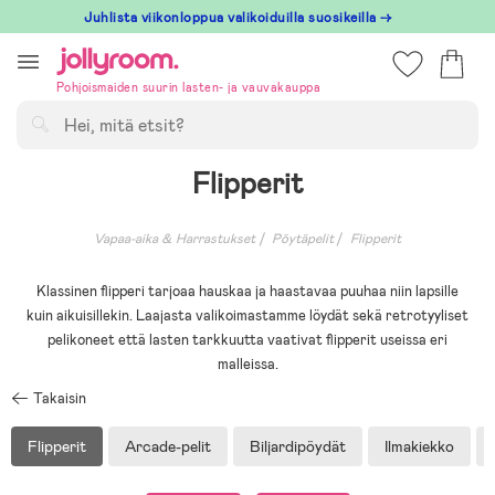
Hoppa
Juhlista viikonloppua valikoiduilla suosikeilla →
till
innehållet
Pohjoismaiden suurin lasten- ja vauvakauppa
Hae
Flipperit
Vapaa-aika & Harrastukset
Pöytäpelit
Flipperit
Klassinen flipperi tarjoaa hauskaa ja haastavaa puuhaa niin lapsille
kuin aikuisillekin. Laajasta valikoimastamme löydät sekä retrotyyliset
pelikoneet että lasten tarkkuutta vaativat flipperit useissa eri
malleissa.
Takaisin
Flipperit
Arcade-pelit
Biljardipöydät
Ilmakiekko