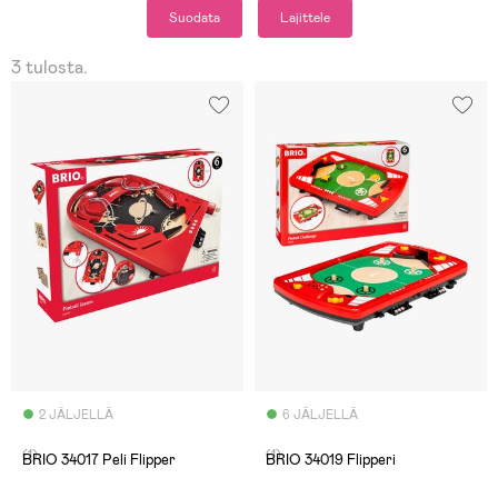
Suodata
Lajittele
3 tulosta.
2 JÄLJELLÄ
6 JÄLJELLÄ
(1)
(1)
BRIO 34017 Peli Flipper
BRIO 34019 Flipperi