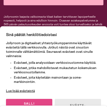
Jollyroomin laajasta valikoimasta tilaat kaiken tarvittavan lapsiperheelle
nopeasti, helposti ja aina edullisin hinnoin. Osaavan asiakaspalvelumme ja
365 päivän palautusoikeuden ansiosta voit tuntea olosi turvalliseksi ja tehdä
ostoksia hyvillä mielin. Jollyroomilta saat lastenvaunut, turvaistuimet,
vaatteet vauvoille ja lapsille, inspiroivia sisustustuotteita lastenhuoneeseen,
Sinä päätät henkilötiedoistasi
lastentarvikkeita sekä paljon muuta. Meiltä löydät lukuisia tunnettuja
tuotemerkkejä, kuten Britax, Maxi-Cosi, Baby Jogger, BabyBjörn, Didriksons,
Jollyroom ja digitaaliset yhteistyökumppanimme käyttävät
KidKraft, Ergobaby, Philips Avent, Neonate, Cybex, LEGO ja monia muita!
evästeitä tällä verkkosivulla. Jotkut näistä ovat sivuston
Tervetuloa shoppailemaan Pohjoismaiden suurimpaan lastentarvikkeiden
verkkokauppaan!
toiminnalle välttämättömiä. Seuraavat evästeet ovat sinulle
valinnaisia:
Evästeet, joilla analysoidaan verkkosivustomme käyttöä.
Evästeet, jotka mahdollistavat mukautetun kokemuksen
verkkosivustollamme.
Evästeet, joita käytetään mainontaan ja some-
Asiakaspalvelu
markkinointiin.
Lue lisää evästeistä
© 2026 Jollyroom AB. Kaikki oikeudet pidätetään.
SALLI
EVÄSTE-