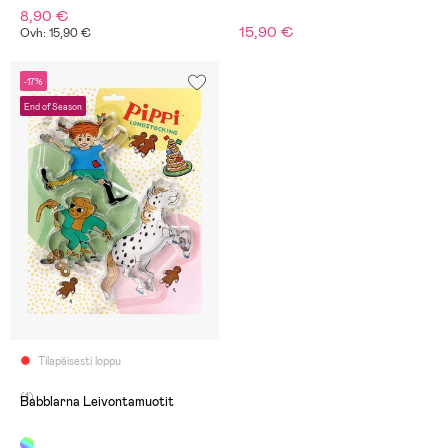
8,90 €
15,90 €
Ovh: 15,90 €
-17%
End of Season
Tilapäisesti loppu
(1)
Babblarna Leivontamuotit