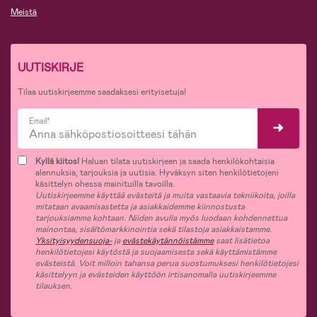
Meistä
UUTISKIRJE
Tilaa uutiskirjeemme saadaksesi erityisetuja!
Email*
Kyllä kiitos!
Haluan tilata uutiskirjeen ja saada henkilökohtaisia
alennuksia, tarjouksia ja uutisia. Hyväksyn siten henkilötietojeni
käsittelyn ohessa mainituilla tavoilla.
Uutiskirjeemme käyttää evästeitä ja muita vastaavia tekniikoita, joilla
mitataan avaamisastetta ja asiakkaidemme kiinnostusta
tarjouksiamme kohtaan. Niiden avulla myös luodaan kohdennettua
mainontaa, sisältömarkkinointia sekä tilastoja asiakkaistamme.
Yksityisyydensuoja-
ja
evästekäytännöistämme
saat lisätietoa
henkilötietojesi käytöstä ja suojaamisesta sekä käyttämistämme
evästeistä. Voit milloin tahansa perua suostumuksesi henkilötietojesi
käsittelyyn ja evästeiden käyttöön irtisanomalla uutiskirjeemme
tilauksen.