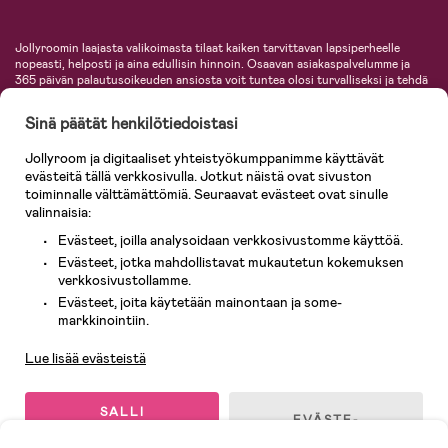
Jollyroomin laajasta valikoimasta tilaat kaiken tarvittavan lapsiperheelle
nopeasti, helposti ja aina edullisin hinnoin. Osaavan asiakaspalvelumme ja
365 päivän palautusoikeuden ansiosta voit tuntea olosi turvalliseksi ja tehdä
ostoksia hyvillä mielin. Jollyroomilta saat lastenvaunut, turvaistuimet,
vaatteet vauvoille ja lapsille, inspiroivia sisustustuotteita lastenhuoneeseen,
Sinä päätät henkilötiedoistasi
lastentarvikkeita sekä paljon muuta. Meiltä löydät lukuisia tunnettuja
tuotemerkkejä, kuten Britax, Maxi-Cosi, Baby Jogger, BabyBjörn, Didriksons,
Jollyroom ja digitaaliset yhteistyökumppanimme käyttävät
KidKraft, Ergobaby, Philips Avent, Neonate, Cybex, LEGO ja monia muita!
evästeitä tällä verkkosivulla. Jotkut näistä ovat sivuston
Tervetuloa shoppailemaan Pohjoismaiden suurimpaan lastentarvikkeiden
verkkokauppaan!
toiminnalle välttämättömiä. Seuraavat evästeet ovat sinulle
valinnaisia:
Evästeet, joilla analysoidaan verkkosivustomme käyttöä.
Evästeet, jotka mahdollistavat mukautetun kokemuksen
verkkosivustollamme.
Evästeet, joita käytetään mainontaan ja some-
Asiakaspalvelu
markkinointiin.
Lue lisää evästeistä
© 2026 Jollyroom AB. Kaikki oikeudet pidätetään.
SALLI
EVÄSTE-
KAIKKI
ASETUKSET
EVÄSTEET