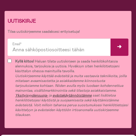
UUTISKIRJE
Tilaa uutiskirjeemme saadaksesi erityisetuja!
Email*
Kyllä kiitos!
Haluan tilata uutiskirjeen ja saada henkilökohtaisia
alennuksia, tarjouksia ja uutisia. Hyväksyn siten henkilötietojeni
käsittelyn ohessa mainituilla tavoilla.
Uutiskirjeemme käyttää evästeitä ja muita vastaavia tekniikoita, joilla
mitataan avaamisastetta ja asiakkaidemme kiinnostusta
tarjouksiamme kohtaan. Niiden avulla myös luodaan kohdennettua
mainontaa, sisältömarkkinointia sekä tilastoja asiakkaistamme.
Yksityisyydensuoja-
ja
evästekäytännöistämme
saat lisätietoa
henkilötietojesi käytöstä ja suojaamisesta sekä käyttämistämme
evästeistä. Voit milloin tahansa perua suostumuksesi henkilötietojesi
käsittelyyn ja evästeiden käyttöön irtisanomalla uutiskirjeemme
tilauksen.