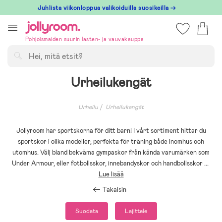
Hoppa
Juhlista viikonloppua valikoiduilla suosikeilla →
till
innehållet
Pohjoismaiden suurin lasten- ja vauvakauppa
Hae
Urheilukengät
Urheilu
Urheilukengät
Jollyroom har sportskorna för ditt barn! I vårt sortiment hittar du
sportskor i olika modeller, perfekta för träning både inomhus och
utomhus. Välj bland bekväma gympaskor från kända varumärken som
Under Armour, eller fotbollsskor, innebandyskor och handbollsskor
...
Lue lisää
Takaisin
Suodata
Lajittele