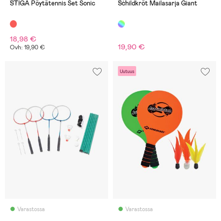
(7)
(0)
STIGA Pöytätennis Set Sonic
Schildkröt Mailasarja Giant
18,98 €
19,90 €
Ovh: 19,90 €
Uutuus
Varastossa
Varastossa