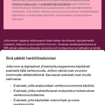
mainontaa, sisältömarkkinointia sekä tilastoja asiakkaistamme.
Yksityisyydensuoja-
ja
evästekäytännöistämme
saat lisätietoa
henkilötietojesi käytöstä ja suojaamisesta sekä käyttämistämme
evästeistä. Voit milloin tahansa perua suostumuksesi henkilötietojesi
käsittelyyn ja evästeiden käyttöön irtisanomalla uutiskirjeemme
tilauksen.
Jollyroomin laajasta valikoimasta tilaat kaiken tarvittavan lapsiperheelle
nopeasti, helposti ja aina edullisin hinnoin. Osaavan asiakaspalvelumme ja
365 päivän palautusoikeuden ansiosta voit tuntea olosi turvalliseksi ja tehdä
ostoksia hyvillä mielin. Jollyroomilta saat lastenvaunut, turvaistuimet,
vaatteet vauvoille ja lapsille, inspiroivia sisustustuotteita lastenhuoneeseen,
Sinä päätät henkilötiedoistasi
lastentarvikkeita sekä paljon muuta. Meiltä löydät lukuisia tunnettuja
tuotemerkkejä, kuten Britax, Maxi-Cosi, Baby Jogger, BabyBjörn, Didriksons,
Jollyroom ja digitaaliset yhteistyökumppanimme käyttävät
KidKraft, Ergobaby, Philips Avent, Neonate, Cybex, LEGO ja monia muita!
evästeitä tällä verkkosivulla. Jotkut näistä ovat sivuston
Tervetuloa shoppailemaan Pohjoismaiden suurimpaan lastentarvikkeiden
verkkokauppaan!
toiminnalle välttämättömiä. Seuraavat evästeet ovat sinulle
valinnaisia:
Evästeet, joilla analysoidaan verkkosivustomme käyttöä.
Evästeet, jotka mahdollistavat mukautetun kokemuksen
verkkosivustollamme.
Evästeet, joita käytetään mainontaan ja some-
markkinointiin.