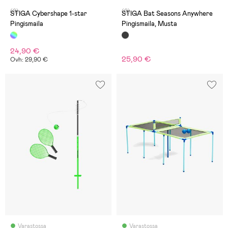
(0)
(0)
STIGA Cybershape 1-star
STIGA Bat Seasons Anywhere
Pingismaila
Pingismaila, Musta
24,90 €
25,90 €
Ovh: 29,90 €
Varastossa
Varastossa