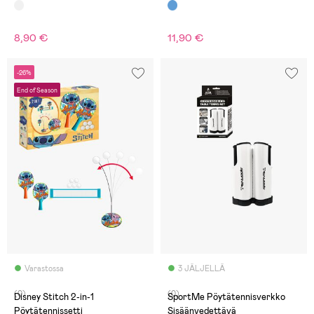
8,90 €
11,90 €
-26%
End of Season
Varastossa
3 JÄLJELLÄ
(0)
(0)
Disney Stitch 2-in-1
SportMe Pöytätennisverkko
Pöytätennissetti
Sisäänvedettävä