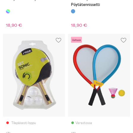
Pöytätennissetti
18,90 €
18,90 €
Uutuus
Tilapäisesti loppu
Varastossa