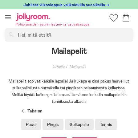
Hoppa
Juhlista viikonloppua valikoiduilla suosikeilla →
till
innehållet
Pohjoismaiden suurin lasten- ja vauvakauppa
Hae
Mailapelit
Urheilu
Mailapelit
Mailapelit sopivat kaikille lapsille! Ja kukapa ei olisi joskus haaveillut
sulkapalloilusta nurmikolla tai pingiksen pelaamisesta kellarissa.
Meiltä löydät kaiken, mitä lapsesi tarvitsee kaikkiin mailapeleihin
tenniksestä alkaen!
Takaisin
Padel
Pingis
Sulkapallo
Tennis