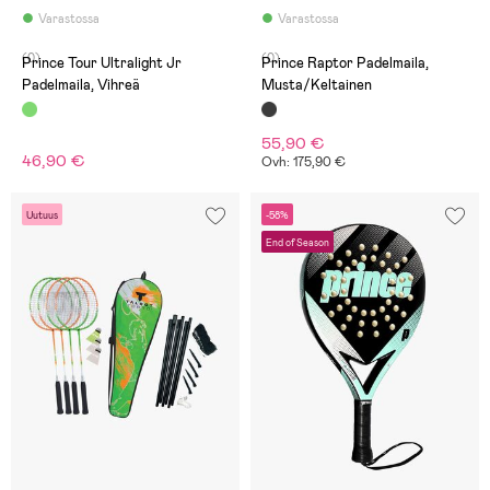
Varastossa
Varastossa
(0)
(0)
Prince Tour Ultralight Jr
Prince Raptor Padelmaila,
Padelmaila, Vihreä
Musta/Keltainen
55,90 €
46,90 €
Ovh: 175,90 €
Uutuus
-58%
End of Season