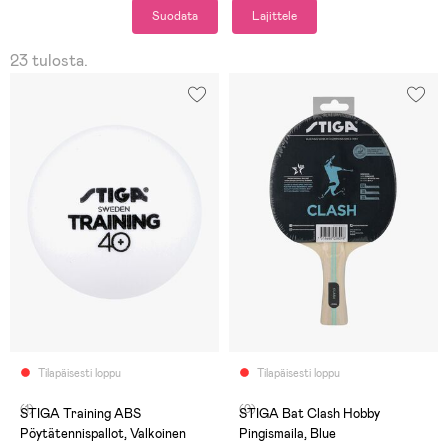
Suodata
Lajittele
23 tulosta.
Tilapäisesti loppu
Tilapäisesti loppu
(1)
(0)
STIGA Training ABS
STIGA Bat Clash Hobby
Pöytätennispallot, Valkoinen
Pingismaila, Blue