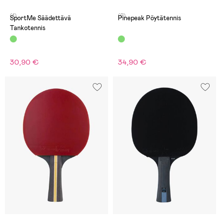
(1)
(2)
SportMe Säädettävä
Pinepeak Pöytätennis
Tankotennis
30,90 €
34,90 €