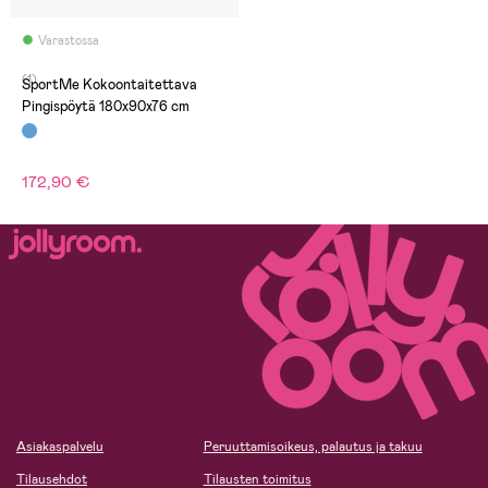
Varastossa
(1)
SportMe Kokoontaitettava
Pingispöytä 180x90x76 cm
172,90 €
Asiakaspalvelu
Peruuttamisoikeus, palautus ja takuu
Tilausehdot
Tilausten toimitus