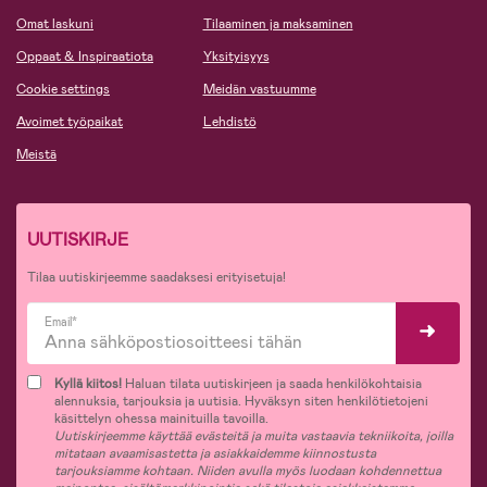
Omat laskuni
Tilaaminen ja maksaminen
Oppaat & Inspiraatiota
Yksityisyys
Cookie settings
Meidän vastuumme
Avoimet työpaikat
Lehdistö
Meistä
UUTISKIRJE
Tilaa uutiskirjeemme saadaksesi erityisetuja!
Email*
Kyllä kiitos!
Haluan tilata uutiskirjeen ja saada henkilökohtaisia
alennuksia, tarjouksia ja uutisia. Hyväksyn siten henkilötietojeni
käsittelyn ohessa mainituilla tavoilla.
Uutiskirjeemme käyttää evästeitä ja muita vastaavia tekniikoita, joilla
mitataan avaamisastetta ja asiakkaidemme kiinnostusta
tarjouksiamme kohtaan. Niiden avulla myös luodaan kohdennettua