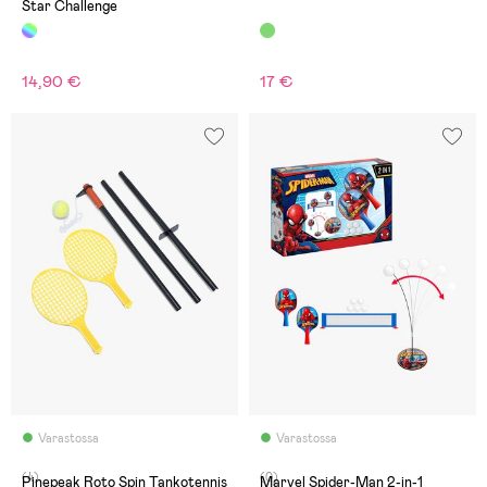
Star Challenge
14,90 €
17 €
Varastossa
Varastossa
(4)
(0)
Pinepeak Roto Spin Tankotennis
Marvel Spider-Man 2-in-1