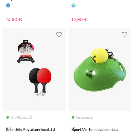
13,90 €
13,90 €
10 JÄLJELLÄ
Varastossa
(0)
(0)
SportMe Pöytätennissetti 3
SportMe Tennisvalmentaja