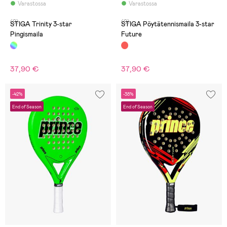
Varastossa
Varastossa
(0)
(0)
STIGA Trinity 3-star
STIGA Pöytätennismaila 3-star
Pingismaila
Future
37,90 €
37,90 €
-42%
-38%
End of Season
End of Season