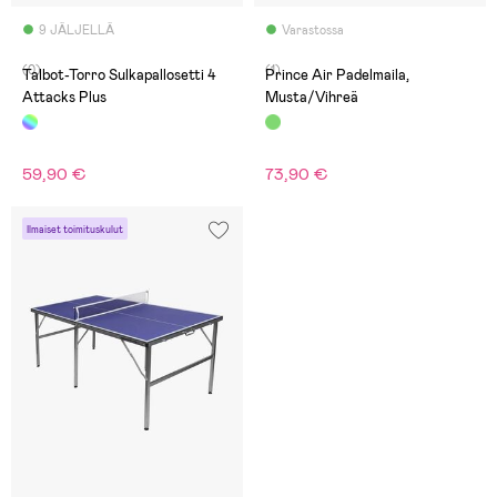
9 JÄLJELLÄ
Varastossa
(0)
(1)
Talbot-Torro Sulkapallosetti 4
Prince Air Padelmaila,
Attacks Plus
Musta/Vihreä
59,90 €
73,90 €
Ilmaiset toimituskulut