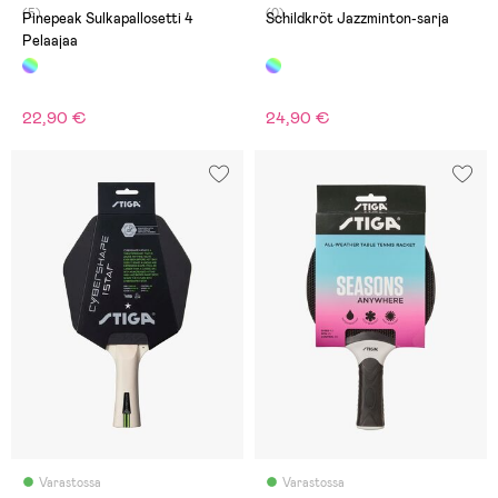
(5)
(0)
Pinepeak Sulkapallosetti 4
Schildkröt Jazzminton-sarja
Pelaajaa
22,90 €
24,90 €
Varastossa
Varastossa