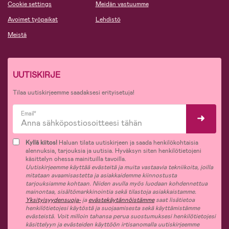
Cookie settings
Meidän vastuumme
Avoimet työpaikat
Lehdistö
Meistä
UUTISKIRJE
Tilaa uutiskirjeemme saadaksesi erityisetuja!
Email*
Kyllä kiitos!
Haluan tilata uutiskirjeen ja saada henkilökohtaisia
alennuksia, tarjouksia ja uutisia. Hyväksyn siten henkilötietojeni
käsittelyn ohessa mainituilla tavoilla.
Uutiskirjeemme käyttää evästeitä ja muita vastaavia tekniikoita, joilla
mitataan avaamisastetta ja asiakkaidemme kiinnostusta
tarjouksiamme kohtaan. Niiden avulla myös luodaan kohdennettua
mainontaa, sisältömarkkinointia sekä tilastoja asiakkaistamme.
Yksityisyydensuoja-
ja
evästekäytännöistämme
saat lisätietoa
henkilötietojesi käytöstä ja suojaamisesta sekä käyttämistämme
evästeistä. Voit milloin tahansa perua suostumuksesi henkilötietojesi
käsittelyyn ja evästeiden käyttöön irtisanomalla uutiskirjeemme