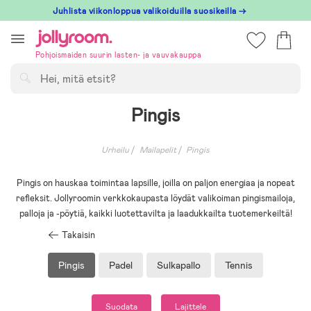
Hoppa
Juhlista viikonloppua valikoiduilla suosikeilla →
till
innehållet
Pohjoismaiden suurin lasten- ja vauvakauppa
Hae
Pingis
Urheilu
Mailapelit
Pingis
Pingis on hauskaa toimintaa lapsille, joilla on paljon energiaa ja nopeat
refleksit. Jollyroomin verkkokaupasta löydät valikoiman pingismailoja,
palloja ja -pöytiä, kaikki luotettavilta ja laadukkailta tuotemerkeiltä!
Takaisin
Pingis
Padel
Sulkapallo
Tennis
Suodata
Lajittele