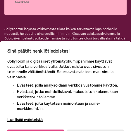
tilauksen.
Jollyroomin laajasta valikoimasta tilaat kaiken tarvittavan lapsiperheelle
nopeasti, helposti ja aina edullisin hinnoin. Osaavan asiakaspalvelumme ja
365 päivän palautusoikeuden ansiosta voit tuntea olosi turvalliseksi ja tehdä
ostoksia hyvillä mielin. Jollyroomilta saat lastenvaunut, turvaistuimet,
vaatteet vauvoille ja lapsille, inspiroivia sisustustuotteita lastenhuoneeseen,
Sinä päätät henkilötiedoistasi
lastentarvikkeita sekä paljon muuta. Meiltä löydät lukuisia tunnettuja
tuotemerkkejä, kuten Britax, Maxi-Cosi, Baby Jogger, BabyBjörn, Didriksons,
Jollyroom ja digitaaliset yhteistyökumppanimme käyttävät
KidKraft, Ergobaby, Philips Avent, Neonate, Cybex, LEGO ja monia muita!
evästeitä tällä verkkosivulla. Jotkut näistä ovat sivuston
Tervetuloa shoppailemaan Pohjoismaiden suurimpaan lastentarvikkeiden
verkkokauppaan!
toiminnalle välttämättömiä. Seuraavat evästeet ovat sinulle
valinnaisia:
Evästeet, joilla analysoidaan verkkosivustomme käyttöä.
Evästeet, jotka mahdollistavat mukautetun kokemuksen
verkkosivustollamme.
Evästeet, joita käytetään mainontaan ja some-
Asiakaspalvelu
markkinointiin.
Lue lisää evästeistä
© 2026 Jollyroom AB. Kaikki oikeudet pidätetään.