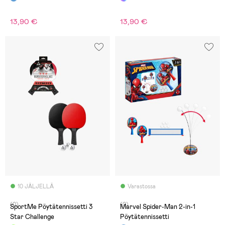
13,90 €
13,90 €
10 JÄLJELLÄ
Varastossa
(0)
(0)
SportMe Pöytätennissetti 3
Marvel Spider-Man 2-in-1
Star Challenge
Pöytätennissetti