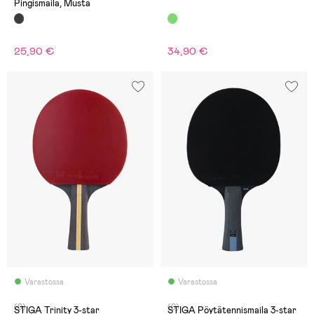
Pingismaila, Musta
25,90 €
34,90 €
Varastossa
Varastossa
(0)
(0)
STIGA Trinity 3-star
STIGA Pöytätennismaila 3-star