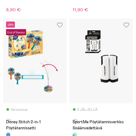
8,90 €
11,90 €
-26%
End of Season
Varastossa
3 JÄLJELLÄ
(0)
(0)
Disney Stitch 2-in-1
SportMe Pöytätennisverkko
Pöytätennissetti
Sisäänvedettävä