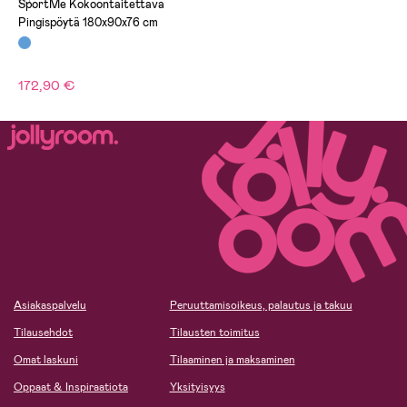
(1)
SportMe Kokoontaitettava
Pingispöytä 180x90x76 cm
172,90 €
Asiakaspalvelu
Peruuttamisoikeus, palautus ja takuu
Tilausehdot
Tilausten toimitus
Omat laskuni
Tilaaminen ja maksaminen
Oppaat & Inspiraatiota
Yksityisyys