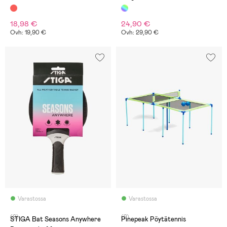
18,98 €
24,90 €
Ovh: 19,90 €
Ovh: 29,90 €
Varastossa
Varastossa
(0)
(2)
STIGA Bat Seasons Anywhere
Pinepeak Pöytätennis