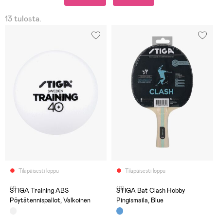
13 tulosta.
Tilapäisesti loppu
Tilapäisesti loppu
(1)
(0)
STIGA Training ABS
STIGA Bat Clash Hobby
Pöytätennispallot, Valkoinen
Pingismaila, Blue