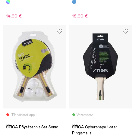
14,90 €
18,90 €
Tilapäisesti loppu
Varastossa
(7)
(0)
STIGA Pöytätennis Set Sonic
STIGA Cybershape 1-star
Pingismaila