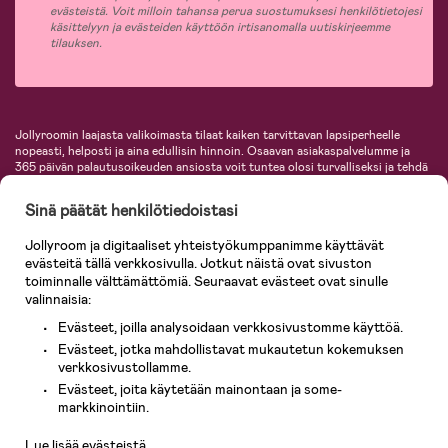
evästeistä. Voit milloin tahansa perua suostumuksesi henkilötietojesi
käsittelyyn ja evästeiden käyttöön irtisanomalla uutiskirjeemme
tilauksen.
Jollyroomin laajasta valikoimasta tilaat kaiken tarvittavan lapsiperheelle
nopeasti, helposti ja aina edullisin hinnoin. Osaavan asiakaspalvelumme ja
365 päivän palautusoikeuden ansiosta voit tuntea olosi turvalliseksi ja tehdä
ostoksia hyvillä mielin. Jollyroomilta saat lastenvaunut, turvaistuimet,
vaatteet vauvoille ja lapsille, inspiroivia sisustustuotteita lastenhuoneeseen,
Sinä päätät henkilötiedoistasi
lastentarvikkeita sekä paljon muuta. Meiltä löydät lukuisia tunnettuja
tuotemerkkejä, kuten Britax, Maxi-Cosi, Baby Jogger, BabyBjörn, Didriksons,
Jollyroom ja digitaaliset yhteistyökumppanimme käyttävät
KidKraft, Ergobaby, Philips Avent, Neonate, Cybex, LEGO ja monia muita!
evästeitä tällä verkkosivulla. Jotkut näistä ovat sivuston
Tervetuloa shoppailemaan Pohjoismaiden suurimpaan lastentarvikkeiden
verkkokauppaan!
toiminnalle välttämättömiä. Seuraavat evästeet ovat sinulle
valinnaisia:
Evästeet, joilla analysoidaan verkkosivustomme käyttöä.
Evästeet, jotka mahdollistavat mukautetun kokemuksen
verkkosivustollamme.
Evästeet, joita käytetään mainontaan ja some-
Asiakaspalvelu
markkinointiin.
Lue lisää evästeistä