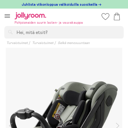
Hoppa
Juhlista viikonloppua valikoiduilla suosikeilla →
till
innehållet
Pohjoismaiden suurin lasten- ja vauvakauppa
Hae
Turvaistuimet
Turvaistuimet
Selkä menosuuntaan