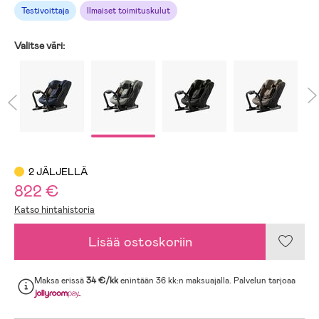
Testivoittaja
Ilmaiset toimituskulut
Valitse väri:
2 JÄLJELLÄ
822 €
Katso hintahistoria
Lisää ostoskoriin
Maksa erissä
34 €/kk
enintään 36 kk:n maksuajalla. Palvelun tarjoaa
.