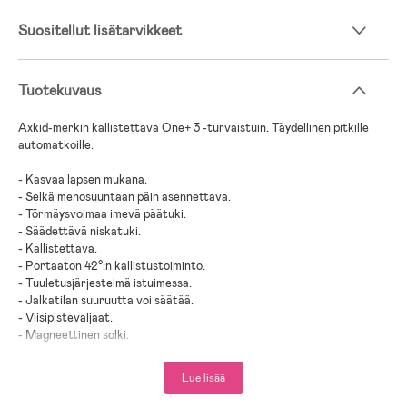
Suositellut lisätarvikkeet
Tuotekuvaus
Axkid-merkin kallistettava One+ 3 -turvaistuin. Täydellinen pitkille
automatkoille.
- Kasvaa lapsen mukana.
- Selkä menosuuntaan päin asennettava.
- Törmäysvoimaa imevä päätuki.
- Säädettävä niskatuki.
- Kallistettava.
- Portaaton 42°:n kallistustoiminto.
- Tuuletusjärjestelmä istuimessa.
- Jalkatilan suuruutta voi säätää.
- Viisipistevaljaat.
- Magneettinen solki.
- Nopea ja helppo asennus.
- Asennus: ISOFIX.
Lue lisää
- I-Size-hyväksytty.
- UN R129 -hyväksytty.