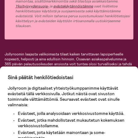
mainontaa, sisältömarkkinointia sekä tilastoja asiakkaistamme.
Yksityisyydensuoja-
ja
evästekäytännöistämme
saat lisätietoa
henkilötietojesi käytöstä ja suojaamisesta sekä käyttämistämme
evästeistä. Voit milloin tahansa perua suostumuksesi henkilötietojesi
käsittelyyn ja evästeiden käyttöön irtisanomalla uutiskirjeemme
tilauksen.
Jollyroomin laajasta valikoimasta tilaat kaiken tarvittavan lapsiperheelle
nopeasti, helposti ja aina edullisin hinnoin. Osaavan asiakaspalvelumme ja
365 päivän palautusoikeuden ansiosta voit tuntea olosi turvalliseksi ja tehdä
ostoksia hyvillä mielin. Jollyroomilta saat lastenvaunut, turvaistuimet,
vaatteet vauvoille ja lapsille, inspiroivia sisustustuotteita lastenhuoneeseen,
Sinä päätät henkilötiedoistasi
lastentarvikkeita sekä paljon muuta. Meiltä löydät lukuisia tunnettuja
tuotemerkkejä, kuten Britax, Maxi-Cosi, Baby Jogger, BabyBjörn, Didriksons,
Jollyroom ja digitaaliset yhteistyökumppanimme käyttävät
KidKraft, Ergobaby, Philips Avent, Neonate, Cybex, LEGO ja monia muita!
evästeitä tällä verkkosivulla. Jotkut näistä ovat sivuston
Tervetuloa shoppailemaan Pohjoismaiden suurimpaan lastentarvikkeiden
verkkokauppaan!
toiminnalle välttämättömiä. Seuraavat evästeet ovat sinulle
valinnaisia:
Evästeet, joilla analysoidaan verkkosivustomme käyttöä.
Evästeet, jotka mahdollistavat mukautetun kokemuksen
verkkosivustollamme.
Evästeet, joita käytetään mainontaan ja some-