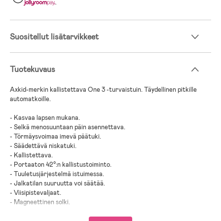
.
Suositellut lisätarvikkeet
Tuotekuvaus
Axkid-merkin kallistettava One 3 -turvaistuin. Täydellinen pitkille
automatkoille.
- Kasvaa lapsen mukana.
- Selkä menosuuntaan päin asennettava.
- Törmäysvoimaa imevä päätuki.
- Säädettävä niskatuki.
- Kallistettava.
- Portaaton 42°:n kallistustoiminto.
- Tuuletusjärjestelmä istuimessa.
- Jalkatilan suuruutta voi säätää.
- Viisipistevaljaat.
- Magneettinen solki.
- Nopea ja helppo asennus.
- Asennus: ISOFIX.