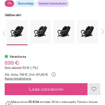
-7%
Testivoittaja
Ilmaiset toimituskulut
Valitse väri:
Varastossa
699 €
Sinä säästät 50 € (-7%)
i
Aik. hinta: 749 €;
Ovh: 811,90 €
Katso hintahistoria
Lisää ostoskoriin
Maksa erissä
30 €/kk
enintään 36 kk:n maksuajalla. Palvelun tarjoaa