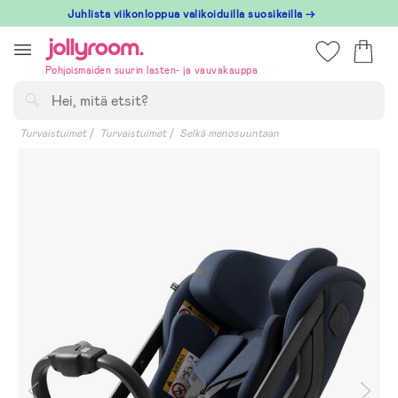
Hoppa
Juhlista viikonloppua valikoiduilla suosikeilla →
till
innehållet
Pohjoismaiden suurin lasten- ja vauvakauppa
Hae
Turvaistuimet
Turvaistuimet
Selkä menosuuntaan