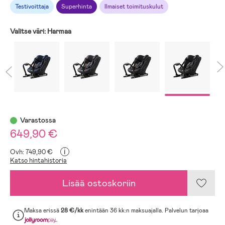
Testivoittaja
Superhinta
Ilmaiset toimituskulut
Valitse väri:
Harmaa
Varastossa
649,90 €
i
Ovh: 749,90 €
Katso hintahistoria
Lisää ostoskoriin
Maksa erissä
28 €/kk
enintään 36 kk:n maksuajalla. Palvelun tarjoaa
.