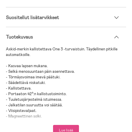
Suositellut lisätarvikkeet
Tuotekuvaus
Axkid-merkin kallistettava One 3 -turvaistuin. Täydellinen pitkille
automatkoille.
- Kasvaa lapsen mukana.
- Selkä menosuuntaan päin asennettava.
- Törmäysvoimaa imevä päätuki.
- Säädettävä niskatuki.
- Kallistettava.
- Portaaton 42°:n kallistustoiminto.
- Tuuletusjärjestelmä istuimessa.
- Jalkatilan suuruutta voi säätää.
- Viisipistevaljaat.
- Magneettinen solki.
- Nopea ja helppo asennus.
- Asennus: ISOFIX.
Lue lisää