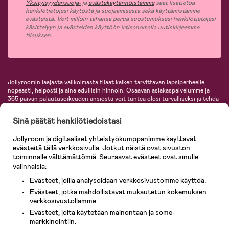
Yksityisyydensuoja-
ja
evästekäytännöistämme
saat lisätietoa
henkilötietojesi käytöstä ja suojaamisesta sekä käyttämistämme
evästeistä. Voit milloin tahansa perua suostumuksesi henkilötietojesi
käsittelyyn ja evästeiden käyttöön irtisanomalla uutiskirjeemme
tilauksen.
Jollyroomin laajasta valikoimasta tilaat kaiken tarvittavan lapsiperheelle
nopeasti, helposti ja aina edullisin hinnoin. Osaavan asiakaspalvelumme ja
365 päivän palautusoikeuden ansiosta voit tuntea olosi turvalliseksi ja tehdä
ostoksia hyvillä mielin. Jollyroomilta saat lastenvaunut, turvaistuimet,
vaatteet vauvoille ja lapsille, inspiroivia sisustustuotteita lastenhuoneeseen,
Sinä päätät henkilötiedoistasi
lastentarvikkeita sekä paljon muuta. Meiltä löydät lukuisia tunnettuja
tuotemerkkejä, kuten Britax, Maxi-Cosi, Baby Jogger, BabyBjörn, Didriksons,
Jollyroom ja digitaaliset yhteistyökumppanimme käyttävät
KidKraft, Ergobaby, Philips Avent, Neonate, Cybex, LEGO ja monia muita!
evästeitä tällä verkkosivulla. Jotkut näistä ovat sivuston
Tervetuloa shoppailemaan Pohjoismaiden suurimpaan lastentarvikkeiden
verkkokauppaan!
toiminnalle välttämättömiä. Seuraavat evästeet ovat sinulle
valinnaisia:
Evästeet, joilla analysoidaan verkkosivustomme käyttöä.
Evästeet, jotka mahdollistavat mukautetun kokemuksen
verkkosivustollamme.
Evästeet, joita käytetään mainontaan ja some-
markkinointiin.