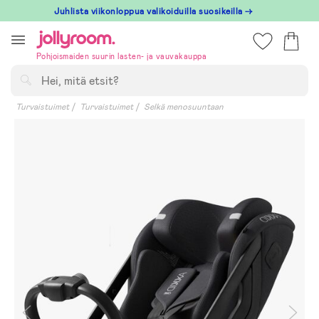
Hoppa
Juhlista viikonloppua valikoiduilla suosikeilla →
till
innehållet
Pohjoismaiden suurin lasten- ja vauvakauppa
Hae
Turvaistuimet
Turvaistuimet
Selkä menosuuntaan