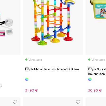
Varastossa
Varastossa
(2)
(2)
Fippla Mega Racer Kuularata 100 Osaa
Fippla Suure
Rakennuspal
€
)
31,90 €
30,90 €