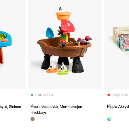
1 JÄLJELLÄ
Tilapäisesti
(1)
(1)
öytä, Sininen
Fippla Vesipöytä, Merirosvojen
Fippla Akryy
Hyökkäys