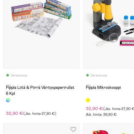
Varastossa
Varastossa
(0)
(0)
Fippla Liitä & Piirrä Värityspaperirullat
Fippla Mikroskooppi
6 Kpl
32,90 €
(
Jäs. hinta
27,90 
32,90 €
(
Jäs. hinta
27,90 €
)
Aik. hinta: 39,90 €