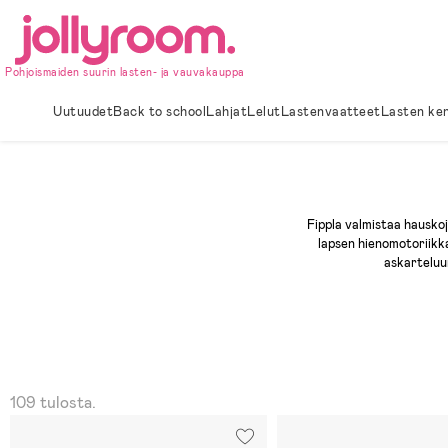
Hoppa
till
innehållet
Pohjoismaiden suurin lasten- ja vauvakauppa
Uutuudet
Back to school
Lahjat
Lelut
Lastenvaatteet
Lasten ke
Fippla valmistaa hauskoj
lapsen hienomotoriikka
askarteluun
109 tulosta.