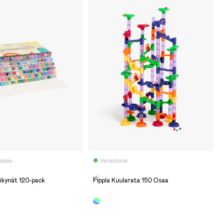
 loppu
Varastossa
(1)
likynät 120-pack
Fippla Kuularata 150 Osaa