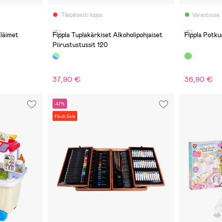
Tilapäisesti loppu
Varastossa
(5)
(5)
Eläimet
Fippla Tuplakärkiset Alkoholipohjaiset
Fippla Potku
Piirustustussit 120
37,90 €
36,90 €
-47%
Flash Sale