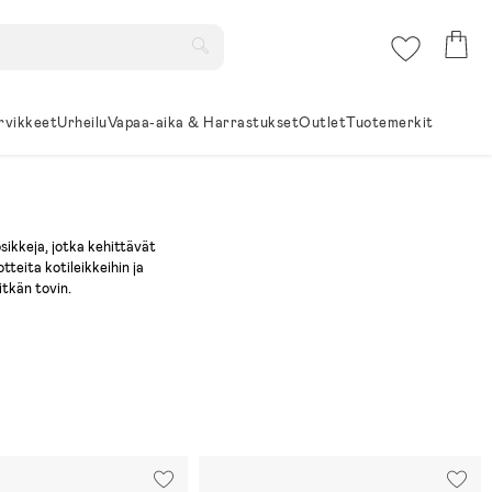
rvikkeet
Urheilu
Vapaa-aika & Harrastukset
Outlet
Tuotemerkit
sikkeja, jotka kehittävät
teita kotileikkeihin ja
itkän tovin.