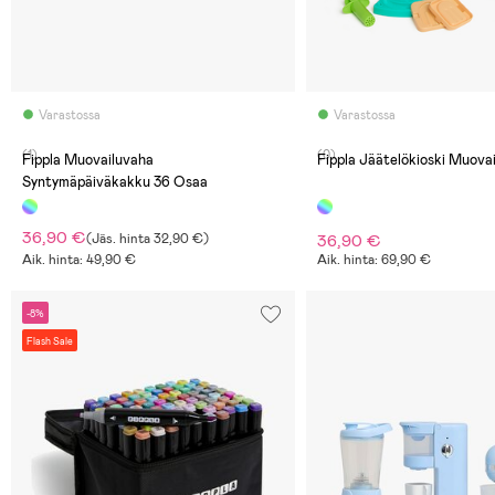
Varastossa
Varastossa
(1)
(0)
Fippla Muovailuvaha
Fippla Jäätelökioski Muova
Syntymäpäiväkakku 36 Osaa
36,90 €
(
Jäs. hinta
32,90 €
)
36,90 €
Aik. hinta: 49,90 €
Aik. hinta: 69,90 €
-8%
Flash Sale