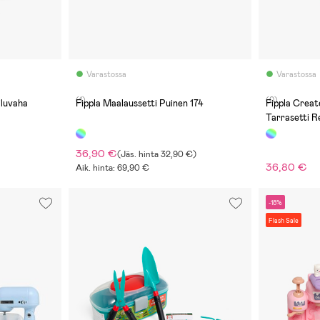
Varastossa
Varastossa
(1)
(0)
iluvaha
Fippla Maalaussetti Puinen 174
Fippla Creat
Tarrasetti Re
36,90 €
(
Jäs. hinta
32,90 €
)
36,80 €
Aik. hinta: 69,90 €
-18%
Flash Sale