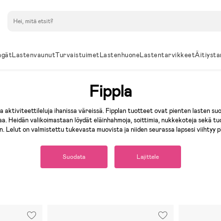
Hae
ngät
Lastenvaunut
Turvaistuimet
Lastenhuone
Lastentarvikkeet
Äitiysta
Fippla
a aktiviteettileluja ihanissa väreissä. Fipplan tuotteet ovat pienten lasten suo
a. Heidän valikoimastaan löydät eläinhahmoja, soittimia, nukkekoteja sekä tuot
. Lelut on valmistettu tukevasta muovista ja niiden seurassa lapsesi viihtyy p
Suodata
Lajittele