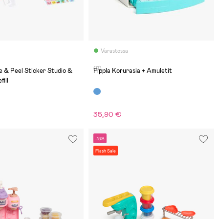
Varastossa
(0)
e & Peel Sticker Studio &
Fippla Korurasia + Amuletit
fill
35,90 €
-18%
Flash Sale