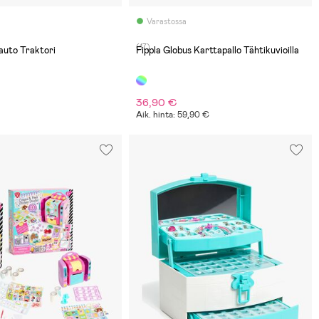
Varastossa
(17)
auto Traktori
Fippla Globus Karttapallo Tähtikuvioilla
36,90 €
Aik. hinta: 59,90 €