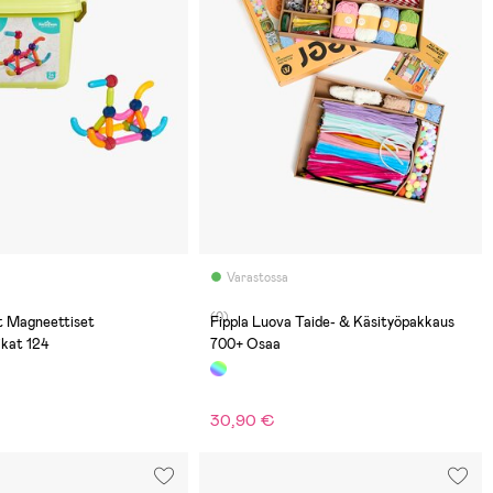
Varastossa
(0)
t Magneettiset
Fippla Luova Taide- & Käsityöpakkaus
ikat 124
700+ Osaa
30,90 €