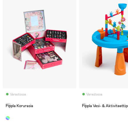
Varastossa
Varastossa
(0)
(1)
Fippla Korurasia
Fippla Vesi- & Aktiviteettip