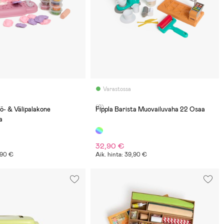
Varastossa
(0)
lö- & Välipalakone
Fippla Barista Muovailuvaha 22 Osaa
a
32,90 €
9,90 €
Aik. hinta: 39,90 €