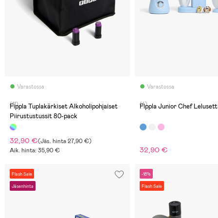
Varastossa
Varastossa
(11)
(4)
Fippla Tuplakärkiset Alkoholipohjaiset
Fippla Junior Chef Lelusetti
Piirustustussit 80-pack
32,90 €
(
Jäs. hinta
27,90 €
)
32,90 €
Aik. hinta: 35,90 €
Flash Sale
-18%
Jäsenhinta
Flash Sale