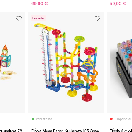
69,90 €
59,90 €
Bestseller
Varastossa
Tilapäisesti
(5)
(4)
nuspalikat 78
Fippla Mega Racer Kuularata 195 Osaa
Fippla Akryy