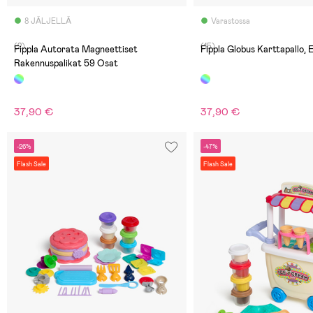
8 JÄLJELLÄ
Varastossa
(2)
(15)
Fippla Autorata Magneettiset
Fippla Globus Karttapallo, 
Rakennuspalikat 59 Osat
37,90 €
37,90 €
-26%
-47%
Flash Sale
Flash Sale