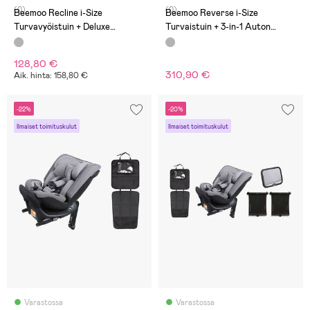
(0)
(0)
Beemoo Recline i-Size
Beemoo Reverse i-Size
Turvavyöistuin + Deluxe
Turvaistuin + 3-in-1 Auton
Potkusuoja, Mineral Grey
Istuinsuoja, Mineral Grey
128,80 €
310,90 €
Aik. hinta: 158,80 €
-22%
-20%
Ilmaiset toimituskulut
Ilmaiset toimituskulut
Varastossa
Varastossa