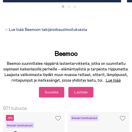
Lue lisää Beemoon tekijänoikeusilmoituksesta
Beemoo
Beemoo suunnittelee näppäriä lastentarvikkeita, jotka on suunniteltu
sopimaan kaikenlaisille perheille – elämäntyylistä ja tarpeista riippumatta.
Laajasta valikoimasta löydät muun muassa rattaat, sitterit, lämpöpussit,
rintapumput ja matkasängyt, joissa yhdistyy laatu, toi
...
Lue lisää
Suodata
Lajittele
971 tulosta.
-16%
Ilmaiset toimituskulut
Ilmaiset toimituskulut