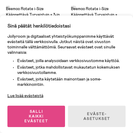
(1)
(0)
Beemoo Rotate i-Size
Beemoo Rotate i-Size
Käännettävä Turvaistuin + 3-in-
Käännettävä Turvaistuin +
1 Auton Istuinsuoja, Mineral
Lisätarvikkeet, Mineral Grey
Sinä päätät henkilötiedoistasi
Grey
310,90 €
380,60 €
Aik. hinta: 400,90 €
Aik. hinta: 474,60 €
Jollyroom ja digitaaliset yhteistyökumppanimme käyttävät
evästeitä tällä verkkosivulla. Jotkut näistä ovat sivuston
toiminnalle välttämättömiä. Seuraavat evästeet ovat sinulle
-28%
valinnaisia:
Ilmaiset toimituskulut
Evästeet, joilla analysoidaan verkkosivustomme käyttöä.
Evästeet, jotka mahdollistavat mukautetun kokemuksen
verkkosivustollamme.
Evästeet, joita käytetään mainontaan ja some-
Asiakaspalvelu
markkinointiin.
Lue lisää evästeistä
SALLI
EVÄSTE-
KAIKKI
ASETUKSET
EVÄSTEET
Varastossa
Varastossa