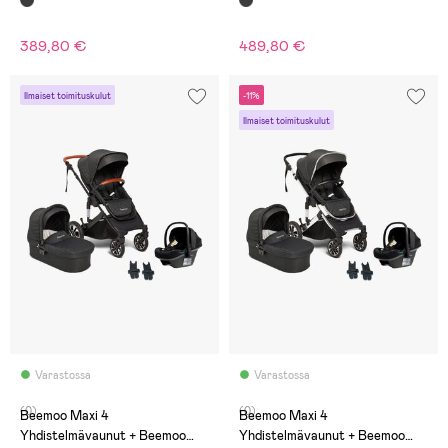
Black/Mineral Grey
Telakka, Black/Black Stone
389,80 €
489,80 €
Ilmaiset toimituskulut
-11%
Ilmaiset toimituskulut
Varastossa
Varastossa
(0)
(0)
Beemoo Maxi 4
Beemoo Maxi 4
Yhdistelmävaunut + Beemoo
Yhdistelmävaunut + Beemoo