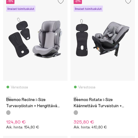
-19%
-21%
Ilmaiset toimituskulut
Ilmaiset toimituskulut
Varastossa
Varastossa
(0)
(1)
Beemoo Recline i-Size
Beemoo Rotate i-Size
Turvavyöistuin + Hengittävä
Käännettävä Turvaistuin +
Istuinpehmuste, Mineral
Hengittävä Istuinpehmuste,
Grey/Antracit
Mineral Grey/Antracit
124,80 €
325,80 €
Aik. hinta: 154,80 €
Aik. hinta: 410,80 €