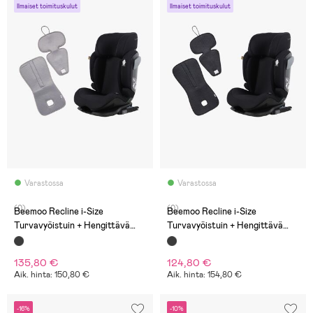
Ilmaiset toimituskulut
Ilmaiset toimituskulut
Varastossa
Varastossa
(0)
(0)
Beemoo Recline i-Size
Beemoo Recline i-Size
Turvavyöistuin + Hengittävä
Turvavyöistuin + Hengittävä
Istuinpehmuste, Black
Istuinpehmuste, Black
Stone/Grey
Stone/Antracit
135,80 €
124,80 €
Aik. hinta: 150,80 €
Aik. hinta: 154,80 €
-16%
-10%