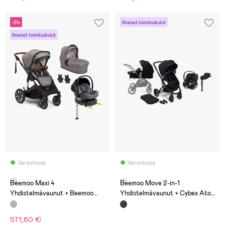
-6%
Ilmaiset toimituskulut
Ilmaiset toimituskulut
Varastossa
Varastossa
(1)
(1)
Beemoo Maxi 4
Beemoo Move 2-in-1
Yhdistelmävaunut + Beemoo
Yhdistelmävaunut + Cybex Aton
Route i-Size Turvakaukalo &
B2 Turvakaukalo + Telakka,
Telakka, Grey Black/Mineral
Black/Volcano Black
571,60 €
Gray