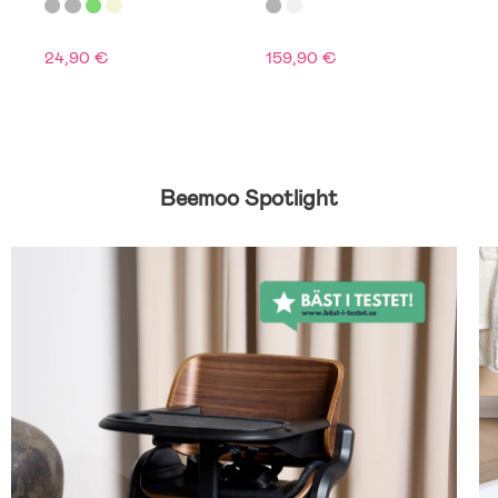
Light Grey
24,90 €
159,90 €
7
Beemoo Spotlight