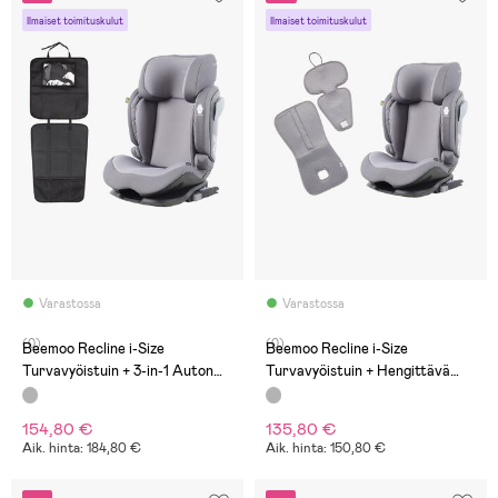
Ilmaiset toimituskulut
Ilmaiset toimituskulut
Varastossa
Varastossa
(0)
(0)
Beemoo Recline i-Size
Beemoo Recline i-Size
Turvavyöistuin + 3-in-1 Auton
Turvavyöistuin + Hengittävä
Istuinsuoja, Mineral Grey
Istuinpehmuste, Mineral
Grey/Grey
154,80 €
135,80 €
Aik. hinta: 184,80 €
Aik. hinta: 150,80 €