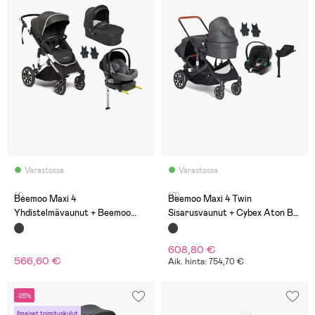
Varastossa
Varastossa
(1)
(0)
Beemoo Maxi 4
Beemoo Maxi 4 Twin
Yhdistelmävaunut + Beemoo
Sisarusvaunut + Cybex Aton B2
Route i-Size Turvakaukalo &
& Telakka, Black/Volcano Black
Telakka, Black Silver/Mineral
608,80 €
Gray
566,60 €
Aik. hinta: 754,70 €
-25%
Ilmaiset toimituskulut