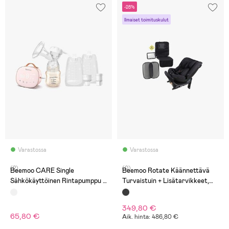
-28%
Ilmaiset toimituskulut
Varastossa
Varastossa
(2)
(0)
Beemoo CARE Single
Beemoo Rotate Käännettävä
Sähkökäyttöinen Rintapumppu +
Turvaistuin + Lisätarvikkeet,
Rintamaitopussit 180 ml 30-
Black Mesh
pack
349,80 €
65,80 €
Aik. hinta: 486,80 €