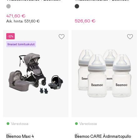
Route i-Size Turvakaukalo, Grey
Route i-Size Turvakaukalo,
Silver/Black Stone
Black Silver/Mineral Grey
471,60 €
526,60 €
Aik. hinta: 531,60 €
-12%
Ilmaiset toimituskulut
Varastossa
Varastossa
(0)
(1)
Beemoo Maxi 4
Beemoo CARE Äidinmaitopullo