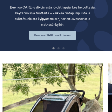
Beemoo CARE -valikoimasta löydät lapsiarkea helpottavia,
käytännöllisiä tuotteita – kaikkea rintapumpuista ja
syöttötuoleista kylpyammeisiin, harjoitusvessoihin ja
matkasänkyihin.
Beemoo CARE -valikoimaan