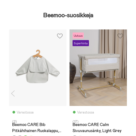
Beemoo-suosikkeja
Uutuus
S
Superhinta
Varastossa
Varastossa
(2)
(17)
(
Beemoo CARE Bib
Beemoo CARE Calm
B
ft
Pitkähihainen Ruokalappu,
Sivuvaunusänky, Light Grey
H