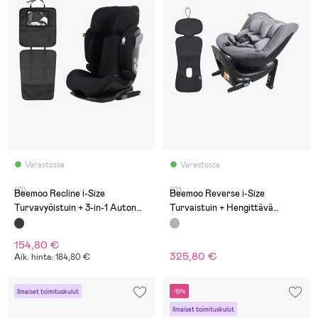
Varastossa
Varastossa
(0)
(0)
Beemoo Recline i-Size
Beemoo Reverse i-Size
Turvavyöistuin + 3-in-1 Auton
Turvaistuin + Hengittävä
Istuinsuoja, Black Stone
Istuinpehmuste, Mineral
Grey/Antracit
154,80 €
325,80 €
Aik. hinta: 184,80 €
Ilmaiset toimituskulut
-19%
Ilmaiset toimituskulut