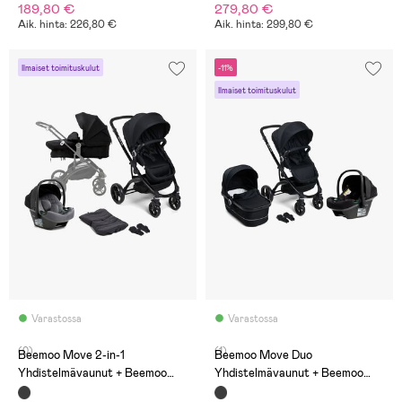
189,80 €
279,80 €
Aik. hinta: 226,80 €
Aik. hinta: 299,80 €
Ilmaiset toimituskulut
-11%
Ilmaiset toimituskulut
Varastossa
Varastossa
(0)
(1)
Beemoo Move 2-in-1
Beemoo Move Duo
Yhdistelmävaunut + Beemoo
Yhdistelmävaunut + Beemoo
Route i-Size Turvakaukalo,
Route i-Size Turvakaukalo,