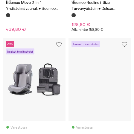
(0)
(0)
Beemoo Move 2-in-1
Beemoo Recline i-Size
Yhdistelmävaunut + Beemoo
Turvavyöistuin + Deluxe
Route i-Size Turvakaukalo &
Potkusuoja, Black Stone
Telakka, Black/Black Stone
128,80 €
439,80 €
Aik. hinta: 158,80 €
-19%
Ilmaiset toimituskulut
Ilmaiset toimituskulut
Varastossa
Varastossa