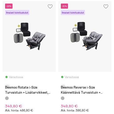
-28%
-10%
Ilmaiset toimituskulut
Ilmaiset toimituskulut
Varastossa
Varastossa
(0)
(0)
Beemoo Rotate i-Size
Beemoo Reverse i-Size
Turvaistuin + Lisätarvikkeet,
Käännettävä Turvaistuin +
Mineral Grey
Lisätarvikkeet, Mineral Grey
349,80 €
349,80 €
Aik. hinta: 486,80 €
Aik. hinta: 386,80 €