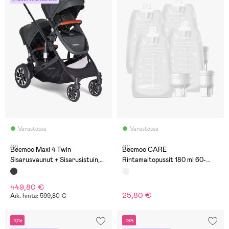
Varastossa
Varastossa
(2)
(0)
Beemoo Maxi 4 Twin
Beemoo CARE
Sisarusvaunut + Sisarusistuin,
Rintamaitopussit 180 ml 60-
Black/Black
pack
449,80 €
25,80 €
Aik. hinta: 599,80 €
-10%
-19%