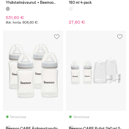
Yhdistelmävaunut + Beemoo
180 ml 4-pack
Route i-Size Turvakaukalo, Grey
Silver/Mineral Grey
531,60 €
27,80 €
Aik. hinta: 606,60 €
Varastossa
Varastossa
(0)
(0)
Beemoo CARE Äidinmaitopullo
Beemoo CARE Pullot 240 ml 2-