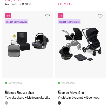
711,70 €
Aik. hinta: 858,70 €
-16%
-7%
Ilmaiset toimituskulut
Ilmaiset toimituskulut
Varastossa
Varastossa
(0)
(2)
Beemoo Route i-Size
Beemoo Move 2-in-1
Turvakaukalo + Lisäosapaketti,
Yhdistelmävaunut + Beemoo
Mineral Grey
Route i-Size Turvakaukalo,
Black/Black Stone