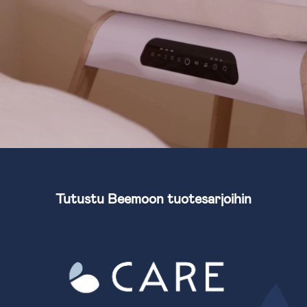
Tutustu Beemoon tuotesarjoihin