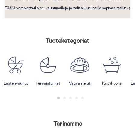
Täällä voit vertailla eri vaunumalleja ja valita juuri teille sopivan mallin ->
Tuotekategoriat
Lastenvaunut
Turvaistuimet
Vauvan lelut
Kylpyhuone
La
Tarinamme