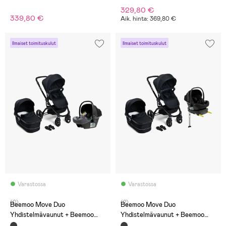
Black/Mineral Grey
Black/Black Stone
329,80 €
339,80 €
Aik. hinta: 369,80 €
Ilmaiset toimituskulut
Ilmaiset toimituskulut
Varastossa
Varastossa
(0)
(2)
Beemoo Move Duo
Beemoo Move Duo
Yhdistelmävaunut + Beemoo
Yhdistelmävaunut + Beemoo
Route i-Size Turvakaukalo,
Route i-Size Turvakaukalo &