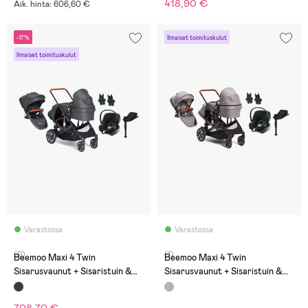
418,90 €
Aik. hinta: 606,60 €
-17%
Ilmaiset toimituskulut
Ilmaiset toimituskulut
Varastossa
Varastossa
(0)
(1)
Beemoo Maxi 4 Twin
Beemoo Maxi 4 Twin
Sisarusvaunut + Sisaristuin &
Sisarusvaunut + Sisaristuin &
Cybex Aton B2 & Telakka,
Cybex Aton B2 & Telakka,
Black/Volcano Black
Grey/Volcano Black
708,70 €