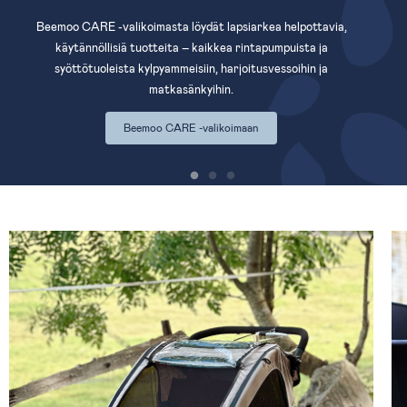
Beemoo CARE -valikoimasta löydät lapsiarkea helpottavia,
käytännöllisiä tuotteita – kaikkea rintapumpuista ja
syöttötuoleista kylpyammeisiin, harjoitusvessoihin ja
matkasänkyihin.
Beemoo CARE -valikoimaan