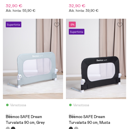
32,90 €
32,90 €
Aik. hinta: 55,90 €
Aik. hinta: 39,90 €
Superhinta
-9%
Superhinta
Varastossa
Varastossa
(44)
(44)
Beemoo SAFE Dream
Beemoo SAFE Dream
Turvalaita 90 cm, Grey
Turvalaita 90 cm, Musta