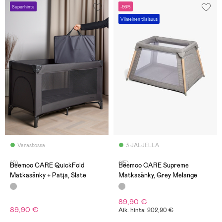
Superhinta
-56%
Viimeinen tilaisuus
Varastossa
3 JÄLJELLÄ
(0)
(15)
Beemoo CARE QuickFold
Beemoo CARE Supreme
Matkasänky + Patja, Slate
Matkasänky, Grey Melange
89,90 €
89,90 €
Aik. hinta: 202,90 €