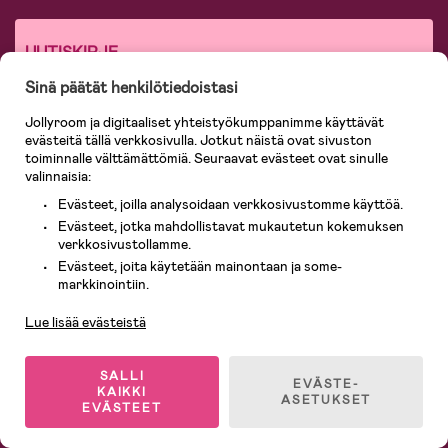
UUTISKIRJE
Sinä päätät henkilötiedoistasi
Tilaa uutiskirjeemme saadaksesi erityisetuja!
Jollyroom ja digitaaliset yhteistyökumppanimme käyttävät
Email*
evästeitä tällä verkkosivulla. Jotkut näistä ovat sivuston
toiminnalle välttämättömiä. Seuraavat evästeet ovat sinulle
valinnaisia:
Kyllä kiitos!
Haluan tilata uutiskirjeen ja saada henkilökohtaisia
alennuksia, tarjouksia ja uutisia. Hyväksyn siten henkilötietojeni
Evästeet, joilla analysoidaan verkkosivustomme käyttöä.
käsittelyn ohessa mainituilla tavoilla.
Evästeet, jotka mahdollistavat mukautetun kokemuksen
Uutiskirjeemme käyttää evästeitä ja muita vastaavia tekniikoita, joilla
verkkosivustollamme.
mitataan avaamisastetta ja asiakkaidemme kiinnostusta
tarjouksiamme kohtaan. Niiden avulla myös luodaan kohdennettua
Evästeet, joita käytetään mainontaan ja some-
Asiakaspalvelu
mainontaa, sisältömarkkinointia sekä tilastoja asiakkaistamme.
markkinointiin.
Yksityisyydensuoja-
ja
evästekäytännöistämme
saat lisätietoa
henkilötietojesi käytöstä ja suojaamisesta sekä käyttämistämme
Lue lisää evästeistä
evästeistä. Voit milloin tahansa perua suostumuksesi henkilötietojesi
käsittelyyn ja evästeiden käyttöön irtisanomalla uutiskirjeemme
tilauksen.
SALLI
EVÄSTE-
KAIKKI
ASETUKSET
EVÄSTEET