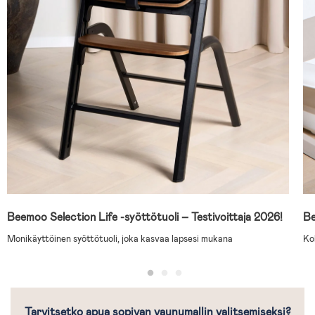
Beemoo Selection Life -syöttötuoli – Testivoittaja 2026!
Be
Monikäyttöinen syöttötuoli, joka kasvaa lapsesi mukana
Ko
Tarvitsetko apua sopivan vaunumallin valitsemiseksi?