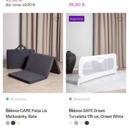
39,90 €
Aik. hinta: 49,90 €
Superhinta
Varastossa
Varastossa
(29)
(88)
Beemoo CARE Patja Lle
Beemoo SAFE Dream
Matkasänky, Slate
Turvalaita 135 cm, Cream White