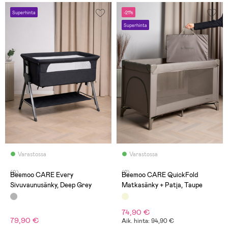
Superhinta
-21%
Superhinta
Varastossa
Varastossa
(9)
(2)
Beemoo CARE Every
Beemoo CARE QuickFold
Sivuvaunusänky, Deep Grey
Matkasänky + Patja, Taupe
74,90 €
79,90 €
Aik. hinta: 94,90 €