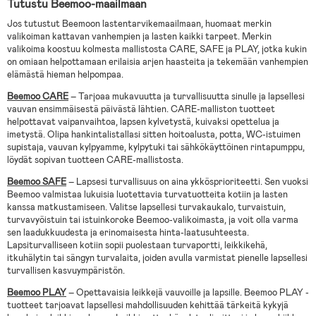
Tutustu Beemoo-maailmaan
Jos tutustut Beemoon lastentarvikemaailmaan, huomaat merkin
valikoiman kattavan vanhempien ja lasten kaikki tarpeet. Merkin
valikoima koostuu kolmesta mallistosta CARE, SAFE ja PLAY, jotka kukin
on omiaan helpottamaan erilaisia arjen haasteita ja tekemään vanhempien
elämästä hieman helpompaa.
Beemoo CARE
– Tarjoaa mukavuutta ja turvallisuutta sinulle ja lapsellesi
vauvan ensimmäisestä päivästä lähtien. CARE-malliston tuotteet
helpottavat vaipanvaihtoa, lapsen kylvetystä, kuivaksi opettelua ja
imetystä. Olipa hankintalistallasi sitten hoitoalusta, potta, WC-istuimen
supistaja, vauvan kylpyamme, kylpytuki tai sähkökäyttöinen rintapumppu,
löydät sopivan tuotteen CARE-mallistosta.
Beemoo SAFE
– Lapsesi turvallisuus on aina ykkösprioriteetti. Sen vuoksi
Beemoo valmistaa lukuisia luotettavia turvatuotteita kotiin ja lasten
kanssa matkustamiseen. Valitse lapsellesi turvakaukalo, turvaistuin,
turvavyöistuin tai istuinkoroke Beemoo-valikoimasta, ja voit olla varma
sen laadukkuudesta ja erinomaisesta hinta-laatusuhteesta.
Lapsiturvalliseen kotiin sopii puolestaan turvaportti, leikkikehä,
itkuhälytin tai sängyn turvalaita, joiden avulla varmistat pienelle lapsellesi
turvallisen kasvuympäristön.
Beemoo PLAY
– Opettavaisia leikkejä vauvoille ja lapsille. Beemoo PLAY -
tuotteet tarjoavat lapsellesi mahdollisuuden kehittää tärkeitä kykyjä