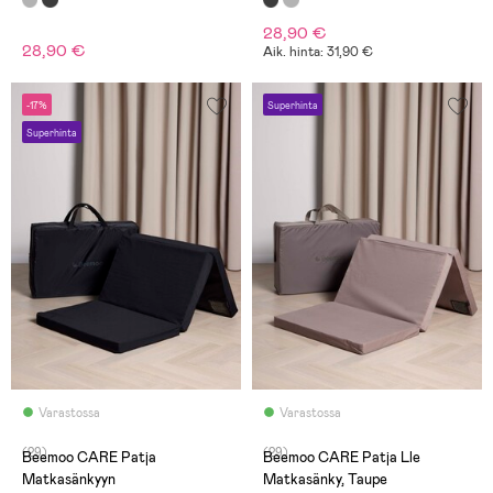
28,90 €
28,90 €
Aik. hinta: 31,90 €
-17%
Superhinta
Superhinta
Varastossa
Varastossa
(29)
(29)
Beemoo CARE Patja
Beemoo CARE Patja Lle
Matkasänkyyn
Matkasänky, Taupe