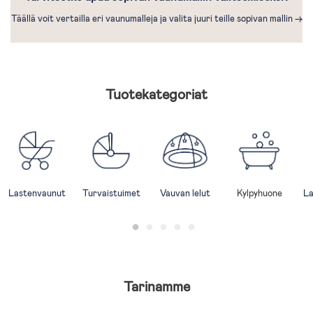
Täällä voit vertailla eri vaunumalleja ja valita juuri teille sopivan mallin ->
Tuotekategoriat
Lastenvaunut
Turvaistuimet
Vauvan lelut
Kylpyhuone
La
Tarinamme