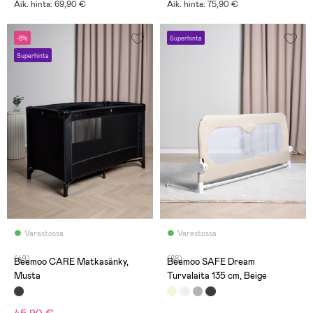
Aik. hinta: 69,90 €
Aik. hinta: 75,90 €
-8%
Superhinta
Superhinta
Varastossa
Varastossa
(49)
(88)
Beemoo CARE Matkasänky,
Beemoo SAFE Dream
Musta
Turvalaita 135 cm, Beige
45,90 €