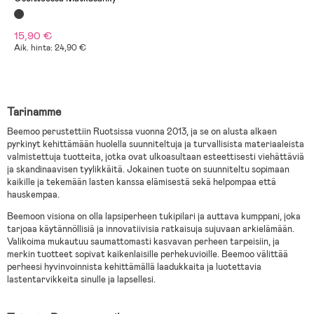
15,90 €
Aik. hinta: 24,90 €
Tarinamme
Beemoo perustettiin Ruotsissa vuonna 2013, ja se on alusta alkaen
pyrkinyt kehittämään huolella suunniteltuja ja turvallisista materiaaleista
valmistettuja tuotteita, jotka ovat ulkoasultaan esteettisesti viehättäviä
ja skandinaavisen tyylikkäitä. Jokainen tuote on suunniteltu sopimaan
kaikille ja tekemään lasten kanssa elämisestä sekä helpompaa että
hauskempaa.
Beemoon visiona on olla lapsiperheen tukipilari ja auttava kumppani, joka
tarjoaa käytännöllisiä ja innovatiivisia ratkaisuja sujuvaan arkielämään.
Valikoima mukautuu saumattomasti kasvavan perheen tarpeisiin, ja
merkin tuotteet sopivat kaikenlaisille perhekuvioille. Beemoo välittää
perheesi hyvinvoinnista kehittämällä laadukkaita ja luotettavia
lastentarvikkeita sinulle ja lapsellesi.