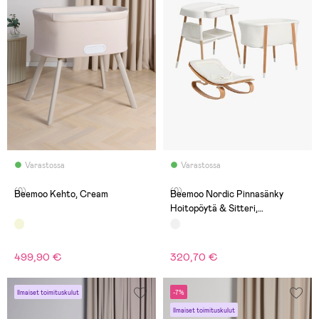
Varastossa
Varastossa
(0)
(0)
Beemoo Kehto, Cream
Beemoo Nordic Pinnasänky
Hoitopöytä & Sitteri,
White/Wood
499,90 €
320,70 €
Ilmaiset toimituskulut
-7%
Ilmaiset toimituskulut