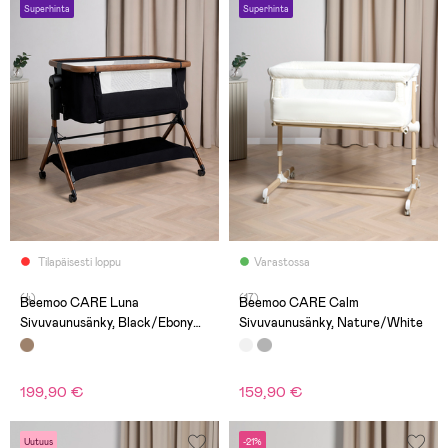
Superhinta
Superhinta
Tilapäisesti loppu
Varastossa
(4)
(17)
Beemoo CARE Luna
Beemoo CARE Calm
Sivuvaunusänky, Black/Ebony
Sivuvaunusänky, Nature/White
Oak
199,90 €
159,90 €
Uutuus
-21%