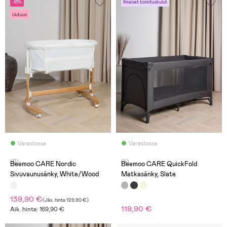
-18%
Ilmaiset toimituskulut
Uutuus
Varastossa
Varastossa
(0)
(4)
Beemoo CARE Nordic
Beemoo CARE QuickFold
Sivuvaunusänky, White/Wood
Matkasänky, Slate
139,90 €
(
Jäs. hinta
129,90 €
)
119,90 €
Aik. hinta: 169,90 €