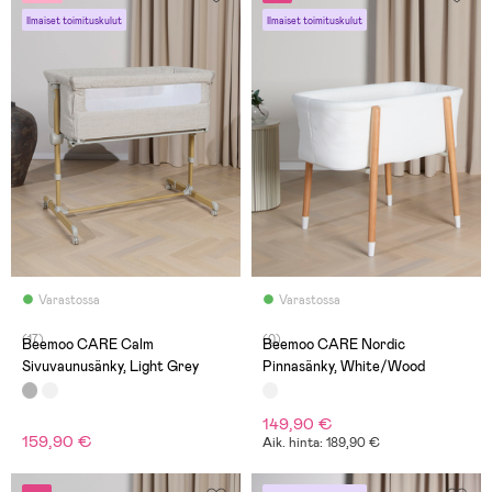
Ilmaiset toimituskulut
Ilmaiset toimituskulut
Varastossa
Varastossa
(17)
(0)
Beemoo CARE Calm
Beemoo CARE Nordic
Sivuvaunusänky, Light Grey
Pinnasänky, White/Wood
149,90 €
159,90 €
Aik. hinta: 189,90 €