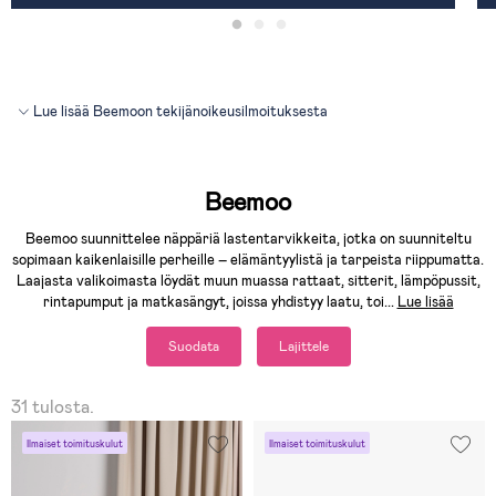
Lue lisää Beemoon tekijänoikeusilmoituksesta
Beemoo
Beemoo suunnittelee näppäriä lastentarvikkeita, jotka on suunniteltu
sopimaan kaikenlaisille perheille – elämäntyylistä ja tarpeista riippumatta.
Laajasta valikoimasta löydät muun muassa rattaat, sitterit, lämpöpussit,
rintapumput ja matkasängyt, joissa yhdistyy laatu, toi
...
Lue lisää
Suodata
Lajittele
31 tulosta.
Ilmaiset toimituskulut
Ilmaiset toimituskulut