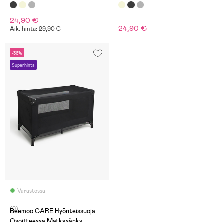
24,90 €
24,90 €
Aik. hinta: 29,90 €
-36%
Superhinta
Varastossa
(0)
Beemoo CARE Hyönteissuoja
Osoitteessa Matkasänky