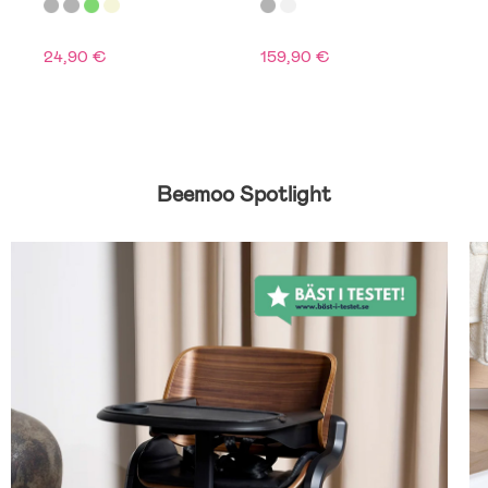
Light Grey
24,90 €
159,90 €
7
Beemoo Spotlight