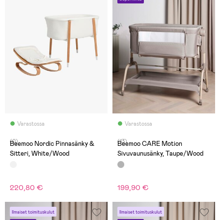
Varastossa
Varastossa
(0)
(13)
Beemoo Nordic Pinnasänky &
Beemoo CARE Motion
Sitteri, White/Wood
Sivuvaunusänky, Taupe/Wood
220,80 €
199,90 €
Ilmaiset toimituskulut
Ilmaiset toimituskulut