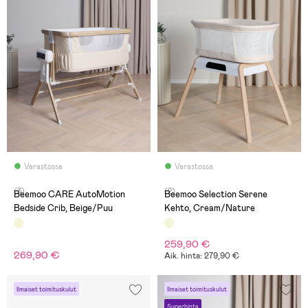
Varastossa
Varastossa
(3)
(2)
Beemoo CARE AutoMotion
Beemoo Selection Serene
Bedside Crib, Beige/Puu
Kehto, Cream/Nature
259,90 €
269,90 €
Aik. hinta: 279,90 €
Ilmaiset toimituskulut
Ilmaiset toimituskulut
Superhinta