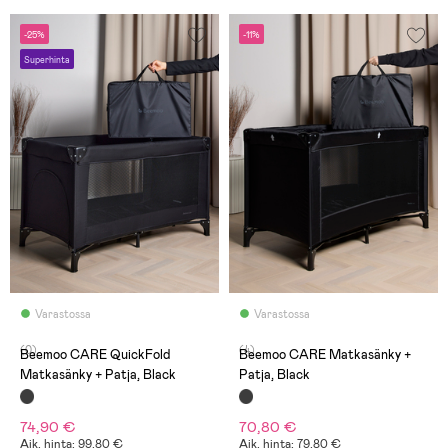
-25%
-11%
Superhinta
Varastossa
Varastossa
(0)
(4)
Beemoo CARE QuickFold
Beemoo CARE Matkasänky +
Matkasänky + Patja, Black
Patja, Black
74,90 €
70,80 €
Aik. hinta: 99,80 €
Aik. hinta: 79,80 €