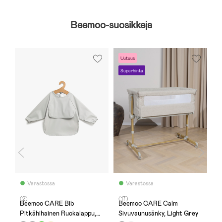
Beemoo-suosikkeja
Uutuus
S
Superhinta
Varastossa
Varastossa
(2)
(17)
(
Beemoo CARE Bib
Beemoo CARE Calm
B
ft
Pitkähihainen Ruokalappu,
Sivuvaunusänky, Light Grey
H