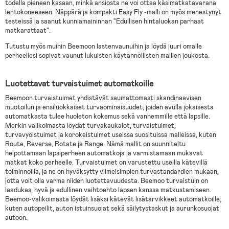
todella pieneen kasaan, minkä ansiosta ne voi ottaa käsimatkatavarana
lentokoneeseen. Näppärä ja kompakti Easy Fly -malli on myös menestynyt
testeissä ja saanut kunniamaininnan "Edullisen hintaluokan parhaat
matkarattaat".
Tutustu myös muihin Beemoon lastenvaunuihin ja löydä juuri omalle
perheellesi sopivat vaunut lukuisten käytännöllisten mallien joukosta.
Luotettavat turvaistuimet automatkoille
Beemoon turvaistuimet yhdistävät saumattomasti skandinaavisen
muotoilun ja ensiluokkaiset turvaominaisuudet, joiden avulla jokaisesta
automatkasta tulee huoleton kokemus sekä vanhemmille että lapsille.
Merkin valikoimasta löydät turvakaukalot, turvaistuimet,
turvavyöistuimet ja korokeistuimet useissa suosituissa malleissa, kuten
Route, Reverse, Rotate ja Range. Nämä mallit on suunniteltu
helpottamaan lapsiperheen automatkoja ja varmistamaan mukavat
matkat koko perheelle. Turvaistuimet on varustettu useilla kätevillä
toiminnoilla, ja ne on hyväksytty viimeisimpien turvastandardien mukaan,
jotta voit olla varma niiden luotettavuudesta. Beemoo turvaistuin on
laadukas, hyvä ja edullinen vaihtoehto lapsen kanssa matkustamiseen.
Beemoo-valikoimasta löydät lisäksi kätevät lisätarvikkeet automatkoille,
kuten autopeilit, auton istuinsuojat sekä säilytystaskut ja aurunkosuojat
autoon.