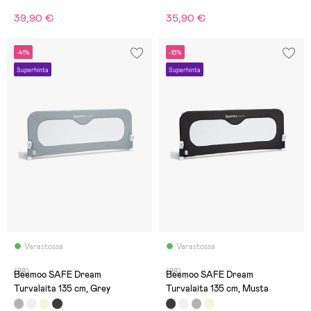
39,90 €
35,90 €
-41%
-18%
Superhinta
Superhinta
Varastossa
Varastossa
(88)
(88)
Beemoo SAFE Dream
Beemoo SAFE Dream
Turvalaita 135 cm, Grey
Turvalaita 135 cm, Musta