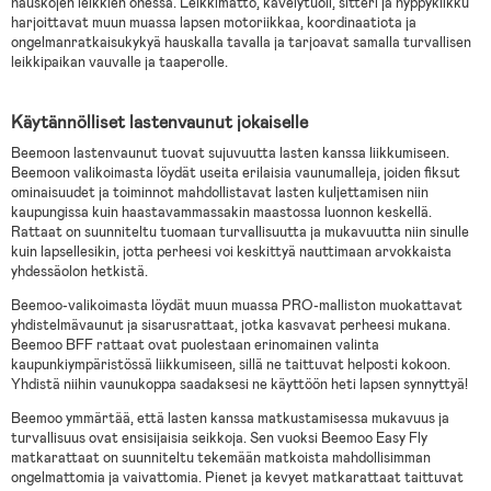
hauskojen leikkien ohessa. Leikkimatto, kävelytuoli, sitteri ja hyppykiikku
harjoittavat muun muassa lapsen motoriikkaa, koordinaatiota ja
ongelmanratkaisukykyä hauskalla tavalla ja tarjoavat samalla turvallisen
leikkipaikan vauvalle ja taaperolle.
Käytännölliset lastenvaunut jokaiselle
Beemoon lastenvaunut tuovat sujuvuutta lasten kanssa liikkumiseen.
Beemoon valikoimasta löydät useita erilaisia vaunumalleja, joiden fiksut
ominaisuudet ja toiminnot mahdollistavat lasten kuljettamisen niin
kaupungissa kuin haastavammassakin maastossa luonnon keskellä.
Rattaat on suunniteltu tuomaan turvallisuutta ja mukavuutta niin sinulle
kuin lapsellesikin, jotta perheesi voi keskittyä nauttimaan arvokkaista
yhdessäolon hetkistä.
Beemoo-valikoimasta löydät muun muassa PRO-malliston muokattavat
yhdistelmävaunut ja sisarusrattaat, jotka kasvavat perheesi mukana.
Beemoo BFF rattaat ovat puolestaan erinomainen valinta
kaupunkiympäristössä liikkumiseen, sillä ne taittuvat helposti kokoon.
Yhdistä niihin vaunukoppa saadaksesi ne käyttöön heti lapsen synnyttyä!
Beemoo ymmärtää, että lasten kanssa matkustamisessa mukavuus ja
turvallisuus ovat ensisijaisia seikkoja. Sen vuoksi Beemoo Easy Fly
matkarattaat on suunniteltu tekemään matkoista mahdollisimman
ongelmattomia ja vaivattomia. Pienet ja kevyet matkarattaat taittuvat