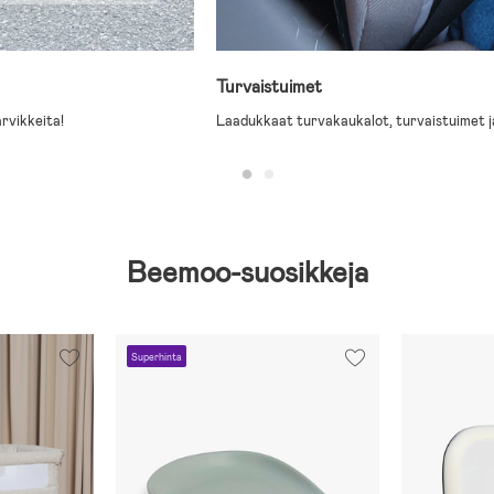
Turvaistuimet
arvikkeita!
Laadukkaat turvakaukalot, turvaistuimet j
Beemoo-suosikkeja
Superhinta