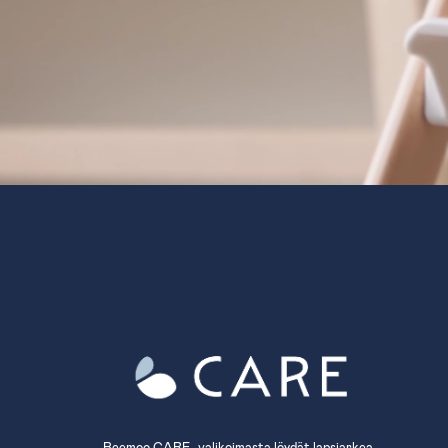
Beemoo CARE -valikoimasta löydät lapsiarkea