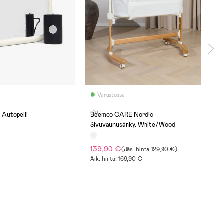
Varastossa
(0)
Autopeili
Beemoo CARE Nordic
Sivuvaunusänky, White/Wood
139,90 €
(
Jäs. hinta
129,90 €
)
Aik. hinta: 169,90 €