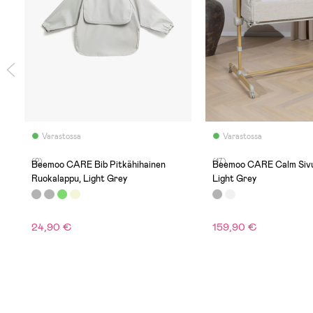
Varastossa
Varastossa
(2)
(17)
Beemoo CARE Bib Pitkähihainen
Beemoo CARE Calm Sivu
Ruokalappu, Light Grey
Light Grey
24,90 €
159,90 €