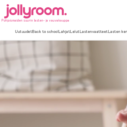
Hoppa
till
innehållet
Pohjoismaiden suurin lasten- ja vauvakauppa
Uutuudet
Back to school
Lahjat
Lelut
Lastenvaatteet
Lasten ke