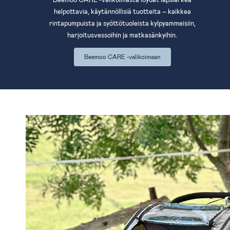
helpottavia, käytännöllisiä tuotteita – kaikkea
rintapumpuista ja syöttötuoleista kylpyammeisiin,
harjoitusvessoihin ja matkasänkyihin.
Beemoo CARE -valikoimaan