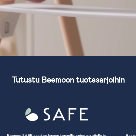
Tutustu Beemoon tuotesarjoihin
Beemoo SAFE asettaa lapsen turvallisuuden etusijalle ja
Beemo