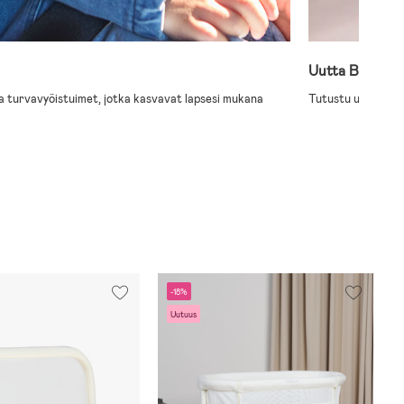
Uutta Beemoolt
a turvavyöistuimet, jotka kasvavat lapsesi mukana
Tutustu uuteen syö
-18%
Uutuus