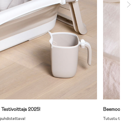
estivoittaja 2025!
Beemoon uutu
puhdistettava!
Tutustu täältä