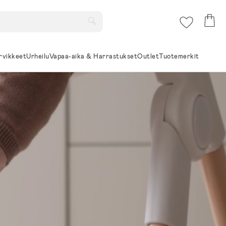
rvikkeet
Urheilu
Vapaa-aika & Harrastukset
Outlet
Tuotemerkit