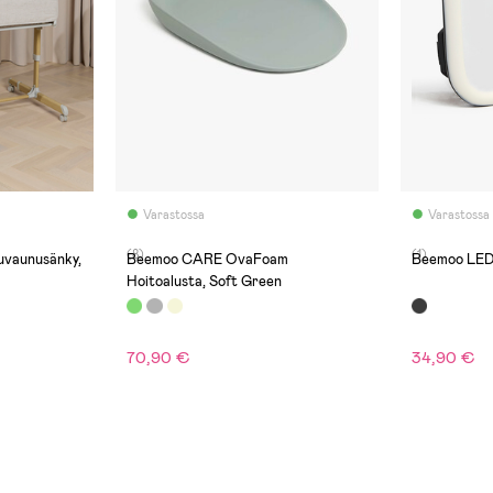
Varastossa
Varastossa
(8)
(1)
vaunusänky,
Beemoo CARE OvaFoam
Beemoo LED 
Hoitoalusta, Soft Green
70,90 €
34,90 €