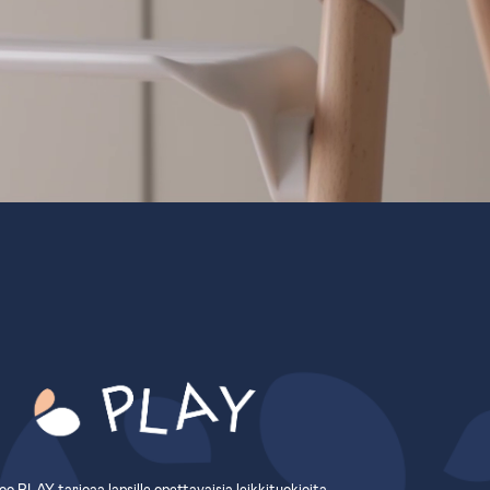
o PLAY tarjoaa lapsille opettavaisia leikkituokioita.