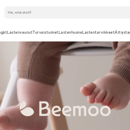
Hae
ngät
Lastenvaunut
Turvaistuimet
Lastenhuone
Lastentarvikkeet
Äitiysta