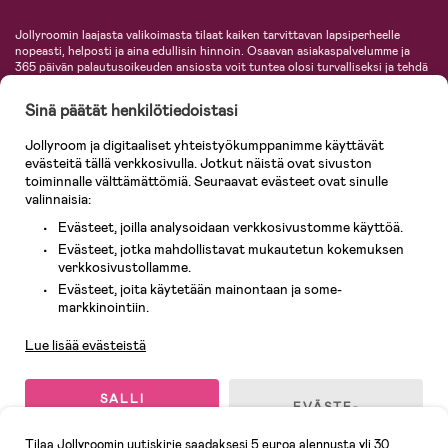
Jollyroomin laajasta valikoimasta tilaat kaiken tarvittavan lapsiperheelle
nopeasti, helposti ja aina edullisin hinnoin. Osaavan asiakaspalvelumme ja
365 päivän palautusoikeuden ansiosta voit tuntea olosi turvalliseksi ja tehdä
ostoksia hyvillä mielin. Jollyroomilta saat lastenvaunut, turvaistuimet,
vaatteet vauvoille ja lapsille, inspiroivia sisustustuotteita lastenhuoneeseen,
Sinä päätät henkilötiedoistasi
lastentarvikkeita sekä paljon muuta. Meiltä löydät lukuisia tunnettuja
tuotemerkkejä, kuten Britax, Maxi-Cosi, Baby Jogger, BabyBjörn, Didriksons,
Jollyroom ja digitaaliset yhteistyökumppanimme käyttävät
KidKraft, Ergobaby, Philips Avent, Neonate, Cybex, LEGO ja monia muita!
evästeitä tällä verkkosivulla. Jotkut näistä ovat sivuston
Tervetuloa shoppailemaan Pohjoismaiden suurimpaan lastentarvikkeiden
verkkokauppaan!
toiminnalle välttämättömiä. Seuraavat evästeet ovat sinulle
valinnaisia:
Evästeet, joilla analysoidaan verkkosivustomme käyttöä.
Evästeet, jotka mahdollistavat mukautetun kokemuksen
verkkosivustollamme.
Evästeet, joita käytetään mainontaan ja some-
Asiakaspalvelu
markkinointiin.
Lue lisää evästeistä
© 2026 Jollyroom AB. Kaikki oikeudet pidätetään.
SALLI
EVÄSTE-
KAIKKI
ASETUKSET
EVÄSTEET
Tilaa Jollyroomin uutiskirje saadaksesi 5 euroa alennusta yli 30