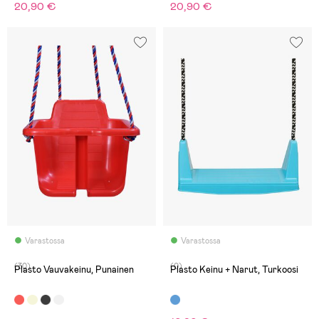
20,90 €
20,90 €
Varastossa
Varastossa
(30)
(0)
Plasto Vauvakeinu, Punainen
Plasto Keinu + Narut, Turkoosi