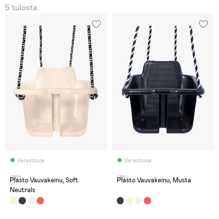
5 tulosta.
Varastossa
Varastossa
(30)
(30)
Plasto Vauvakeinu, Soft
Plasto Vauvakeinu, Musta
Neutrals