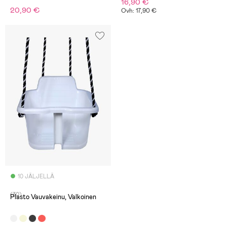
16,90 €
20,90 €
Ovh: 17,90 €
10 JÄLJELLÄ
(30)
Plasto Vauvakeinu, Valkoinen