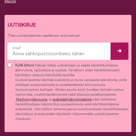
Meistä
UUTISKIRJE
Tilaa uutiskirjeemme saadaksesi erityisetuja!
Email*
Kyllä kiitos!
Haluan tilata uutiskirjeen ja saada henkilökohtaisia
alennuksia, tarjouksia ja uutisia. Hyväksyn siten henkilötietojeni
käsittelyn ohessa mainituilla tavoilla.
Uutiskirjeemme käyttää evästeitä ja muita vastaavia tekniikoita, joilla
mitataan avaamisastetta ja asiakkaidemme kiinnostusta
tarjouksiamme kohtaan. Niiden avulla myös luodaan kohdennettua
mainontaa, sisältömarkkinointia sekä tilastoja asiakkaistamme.
Yksityisyydensuoja-
ja
evästekäytännöistämme
saat lisätietoa
henkilötietojesi käytöstä ja suojaamisesta sekä käyttämistämme
evästeistä. Voit milloin tahansa perua suostumuksesi henkilötietojesi
käsittelyyn ja evästeiden käyttöön irtisanomalla uutiskirjeemme
tilauksen.