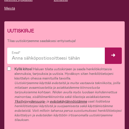
Meistä
UUTISKIRJE
Tilaa uutiskirjeemme saadaksesi erityisetuja!
Email*
Kyllä kiitos!
Haluan tilata uutiskirjeen ja saada henkilökohtaisia
alennuksia, tarjouksia ja uutisia. Hyväksyn siten henkilötietojeni
käsittelyn ohessa mainituilla tavoilla.
Uutiskirjeemme käyttää evästeitä ja muita vastaavia tekniikoita, joilla
mitataan avaamisastetta ja asiakkaidemme kiinnostusta
tarjouksiamme kohtaan. Niiden avulla myös luodaan kohdennettua
mainontaa, sisältömarkkinointia sekä tilastoja asiakkaistamme.
Yksityisyydensuoja-
ja
evästekäytännöistämme
saat lisätietoa
henkilötietojesi käytöstä ja suojaamisesta sekä käyttämistämme
evästeistä. Voit milloin tahansa perua suostumuksesi henkilötietojesi
käsittelyyn ja evästeiden käyttöön irtisanomalla uutiskirjeemme
tilauksen.