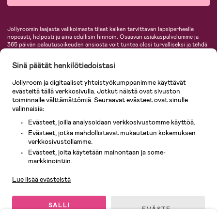
Jollyroomin laajasta valikoimasta tilaat kaiken tarvittavan lapsiperheelle
nopeasti, helposti ja aina edullisin hinnoin. Osaavan asiakaspalvelumme ja
365 päivän palautusoikeuden ansiosta voit tuntea olosi turvalliseksi ja tehdä
ostoksia hyvillä mielin. Jollyroomilta saat lastenvaunut, turvaistuimet,
vaatteet vauvoille ja lapsille, inspiroivia sisustustuotteita lastenhuoneeseen,
Sinä päätät henkilötiedoistasi
lastentarvikkeita sekä paljon muuta. Meiltä löydät lukuisia tunnettuja
tuotemerkkejä, kuten Britax, Maxi-Cosi, Baby Jogger, BabyBjörn, Didriksons,
Jollyroom ja digitaaliset yhteistyökumppanimme käyttävät
KidKraft, Ergobaby, Philips Avent, Neonate, Cybex, LEGO ja monia muita!
evästeitä tällä verkkosivulla. Jotkut näistä ovat sivuston
Tervetuloa shoppailemaan Pohjoismaiden suurimpaan lastentarvikkeiden
verkkokauppaan!
toiminnalle välttämättömiä. Seuraavat evästeet ovat sinulle
valinnaisia:
Evästeet, joilla analysoidaan verkkosivustomme käyttöä.
Evästeet, jotka mahdollistavat mukautetun kokemuksen
verkkosivustollamme.
Evästeet, joita käytetään mainontaan ja some-
Asiakaspalvelu
markkinointiin.
Lue lisää evästeistä
© 2026 Jollyroom AB. Kaikki oikeudet pidätetään.
SALLI
EVÄSTE-
KAIKKI