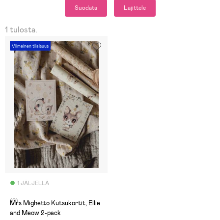
Suodata
Lajittele
1 tulosta.
Viimeinen tilaisuus
1 JÄLJELLÄ
(0)
Mrs Mighetto Kutsukortit, Ellie
and Meow 2-pack