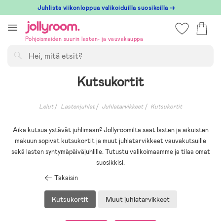
Hoppa
Juhlista viikonloppua valikoiduilla suosikeilla →
till
innehållet
Pohjoismaiden suurin lasten- ja vauvakauppa
Hae
Kutsukortit
Lelut
Lastenjuhlat
Juhlatarvikkeet
Kutsukortit
Aika kutsua ystävät juhlimaan? Jollyroomilta saat lasten ja aikuisten
makuun sopivat kutsukortit ja muut juhlatarvikkeet vauvakutsuille
sekä lasten syntymäpäiväjuhlille. Tutustu valikoimaamme ja tilaa omat
suosikkisi.
Takaisin
Kutsukortit
Muut juhlatarvikkeet