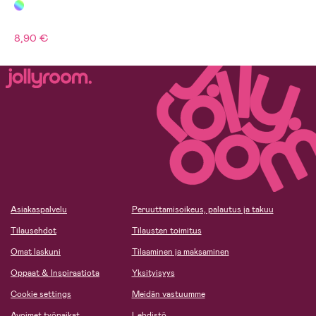
8,90 €
Asiakaspalvelu
Peruuttamisoikeus, palautus ja takuu
Tilausehdot
Tilausten toimitus
Omat laskuni
Tilaaminen ja maksaminen
Oppaat & Inspiraatiota
Yksityisyys
Cookie settings
Meidän vastuumme
Avoimet työpaikat
Lehdistö