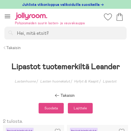
Hoppa
Juhlista viikonloppua valikoiduilla suosikeilla →
till
innehållet
Pohjoismaiden suurin lasten- ja vauvakauppa
Hae
Takaisin
Lipastot tuotemerkiltä Leander
Lastenhuone
Lasten huonekalut
Hyllyt & Kaapit
Lipastot
Takaisin
Suodata
Lajittele
2 tulosta.