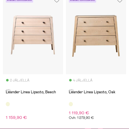
Ilmaiset toimituskulut
Ilmaiset toimituskulut
2 JÄLJELLÄ
4 JÄLJELLÄ
(0)
(0)
Leander Linea Lipasto, Beech
Leander Linea Lipasto, Oak
1 119,90 €
1 159,90 €
Ovh: 1 279,90 €