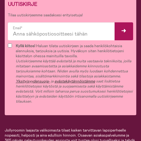
UUTISKIRJE
Tilaa uutiskirjeemme saadaksesi erityisetuja!
Email*
Kyllä kiitos!
Haluan tilata uutiskirjeen ja saada henkilökohtaisia
alennuksia, tarjouksia ja uutisia. Hyväksyn siten henkilötietojeni
käsittelyn ohessa mainituilla tavoilla.
Uutiskirjeemme käyttää evästeitä ja muita vastaavia tekniikoita, joilla
mitataan avaamisastetta ja asiakkaidemme kiinnostusta
tarjouksiamme kohtaan. Niiden avulla myös luodaan kohdennettua
mainontaa, sisältömarkkinointia sekä tilastoja asiakkaistamme.
Yksityisyydensuoja-
ja
evästekäytännöistämme
saat lisätietoa
henkilötietojesi käytöstä ja suojaamisesta sekä käyttämistämme
evästeistä. Voit milloin tahansa perua suostumuksesi henkilötietojesi
käsittelyyn ja evästeiden käyttöön irtisanomalla uutiskirjeemme
tilauksen.
Jollyroomin laajasta valikoimasta tilaat kaiken tarvittavan lapsiperheelle
nopeasti, helposti ja aina edullisin hinnoin. Osaavan asiakaspalvelumme ja
365 päivän palautusoikeuden ansiosta voit tuntea olosi turvalliseksi ja tehdä