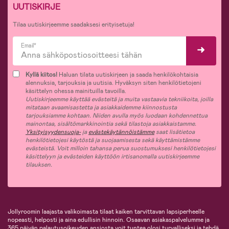
UUTISKIRJE
Tilaa uutiskirjeemme saadaksesi erityisetuja!
Email*
Kyllä kiitos!
Haluan tilata uutiskirjeen ja saada henkilökohtaisia
alennuksia, tarjouksia ja uutisia. Hyväksyn siten henkilötietojeni
käsittelyn ohessa mainituilla tavoilla.
Uutiskirjeemme käyttää evästeitä ja muita vastaavia tekniikoita, joilla
mitataan avaamisastetta ja asiakkaidemme kiinnostusta
tarjouksiamme kohtaan. Niiden avulla myös luodaan kohdennettua
mainontaa, sisältömarkkinointia sekä tilastoja asiakkaistamme.
Yksityisyydensuoja-
ja
evästekäytännöistämme
saat lisätietoa
henkilötietojesi käytöstä ja suojaamisesta sekä käyttämistämme
evästeistä. Voit milloin tahansa perua suostumuksesi henkilötietojesi
käsittelyyn ja evästeiden käyttöön irtisanomalla uutiskirjeemme
tilauksen.
Jollyroomin laajasta valikoimasta tilaat kaiken tarvittavan lapsiperheelle
nopeasti, helposti ja aina edullisin hinnoin. Osaavan asiakaspalvelumme ja
365 päivän palautusoikeuden ansiosta voit tuntea olosi turvalliseksi ja tehdä