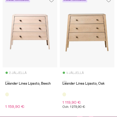
Ilmaiset toimituskulut
Ilmaiset toimituskulut
2 JÄLJELLÄ
4 JÄLJELLÄ
(0)
(0)
Leander Linea Lipasto, Beech
Leander Linea Lipasto, Oak
1 119,90 €
1 159,90 €
Ovh: 1 279,90 €