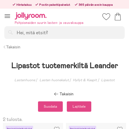
Hoppa
Hintatakuu
Postin pakettipalvelut
365 päivän avoin kauppa
till
Tilaa arkisin ennen klo 13.00 – lähetämme tilauksen jo samana päivänä!
innehållet
Pohjoismaiden suurin lasten- ja vauvakauppa
Hae
Takaisin
Lipastot tuotemerkiltä Leander
Lastenhuone
Lasten huonekalut
Hyllyt & Kaapit
Lipastot
Takaisin
Suodata
Lajittele
2 tulosta.