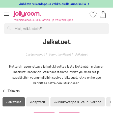
Hoppa
Juhlista viikonloppua valikoiduilla suosikeilla →
till
innehållet
Pohjoismaiden suurin lasten- ja vauvakauppa
Hae
Jalkatuet
Lastenvaunut
Vaunutarvikkeet
Jalkatuet
Rattaisiin asennettava jalkatuki auttaa lasta löytämään mukavan
matkustusasennon. Valikoimastamme löydät yleismalliset ja
suosittuihin vaunumalleihin sopivat jalkatuet, jotka on helppo
kiinnittää rattaiden istuinosaan.
Takaisin
Jalkatuet
Adapterit
Aurinkovarjot & Vaunuverhot
H