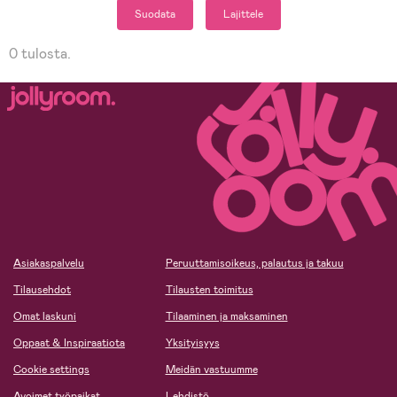
Suodata
Lajittele
0 tulosta.
Asiakaspalvelu
Peruuttamisoikeus, palautus ja takuu
Tilausehdot
Tilausten toimitus
Omat laskuni
Tilaaminen ja maksaminen
Oppaat & Inspiraatiota
Yksityisyys
Cookie settings
Meidän vastuumme
Avoimet työpaikat
Lehdistö