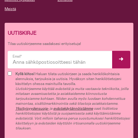
Meistä
UUTISKIRJE
Tilaa uutiskirjeemme saadaksesi erityisetuja!
Email*
Kyllä kiitos!
Haluan tilata uutiskirjeen ja saada henkilökohtaisia
alennuksia, tarjouksia ja uutisia. Hyväksyn siten henkilötietojeni
käsittelyn ohessa mainituilla tavoilla.
Uutiskirjeemme käyttää evästeitä ja muita vastaavia tekniikoita, joilla
mitataan avaamisastetta ja asiakkaidemme kiinnostusta
tarjouksiamme kohtaan. Niiden avulla myös luodaan kohdennettua
mainontaa, sisältömarkkinointia sekä tilastoja asiakkaistamme.
Yksityisyydensuoja-
ja
evästekäytännöistämme
saat lisätietoa
henkilötietojesi käytöstä ja suojaamisesta sekä käyttämistämme
evästeistä. Voit milloin tahansa perua suostumuksesi henkilötietojesi
käsittelyyn ja evästeiden käyttöön irtisanomalla uutiskirjeemme
tilauksen.