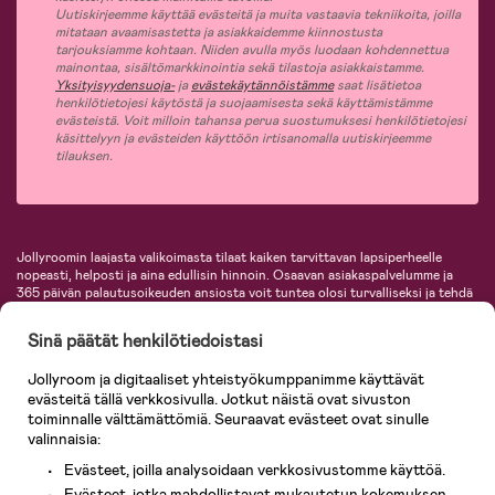
Uutiskirjeemme käyttää evästeitä ja muita vastaavia tekniikoita, joilla
mitataan avaamisastetta ja asiakkaidemme kiinnostusta
tarjouksiamme kohtaan. Niiden avulla myös luodaan kohdennettua
mainontaa, sisältömarkkinointia sekä tilastoja asiakkaistamme.
Yksityisyydensuoja-
ja
evästekäytännöistämme
saat lisätietoa
henkilötietojesi käytöstä ja suojaamisesta sekä käyttämistämme
evästeistä. Voit milloin tahansa perua suostumuksesi henkilötietojesi
käsittelyyn ja evästeiden käyttöön irtisanomalla uutiskirjeemme
tilauksen.
Jollyroomin laajasta valikoimasta tilaat kaiken tarvittavan lapsiperheelle
nopeasti, helposti ja aina edullisin hinnoin. Osaavan asiakaspalvelumme ja
365 päivän palautusoikeuden ansiosta voit tuntea olosi turvalliseksi ja tehdä
ostoksia hyvillä mielin. Jollyroomilta saat lastenvaunut, turvaistuimet,
vaatteet vauvoille ja lapsille, inspiroivia sisustustuotteita lastenhuoneeseen,
Sinä päätät henkilötiedoistasi
lastentarvikkeita sekä paljon muuta. Meiltä löydät lukuisia tunnettuja
tuotemerkkejä, kuten Britax, Maxi-Cosi, Baby Jogger, BabyBjörn, Didriksons,
Jollyroom ja digitaaliset yhteistyökumppanimme käyttävät
KidKraft, Ergobaby, Philips Avent, Neonate, Cybex, LEGO ja monia muita!
evästeitä tällä verkkosivulla. Jotkut näistä ovat sivuston
Tervetuloa shoppailemaan Pohjoismaiden suurimpaan lastentarvikkeiden
verkkokauppaan!
toiminnalle välttämättömiä. Seuraavat evästeet ovat sinulle
valinnaisia:
Evästeet, joilla analysoidaan verkkosivustomme käyttöä.
Evästeet, jotka mahdollistavat mukautetun kokemuksen