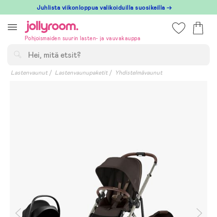
Hoppa
Juhlista viikonloppua valikoiduilla suosikeilla →
till
innehållet
Pohjoismaiden suurin lasten- ja vauvakauppa
Hae
Lastenvaunut
Lastenvaunupaketit
Yhdistelmävaunut