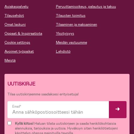
Asiakaspalvelu
Peruuttamisoikeus, palautus ja takuu
Tilausehdot
Tilausten toimitus
Omat laskuni
Tilaaminen ja maksaminen
Oppaat & Inspiraatiota
Yksityisyys
Cookie settings
Meidän vastuumme
Avoimet työpaikat
Lehdistö
Meistä
UUTISKIRJE
Tilaa uutiskirjeemme saadaksesi erityisetuja!
Email*
Kyllä kiitos!
Haluan tilata uutiskirjeen ja saada henkilökohtaisia
alennuksia, tarjouksia ja uutisia. Hyväksyn siten henkilötietojeni
käsittelyn ohessa mainituilla tavoilla.