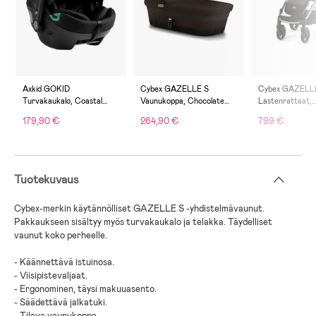
Axkid GOKID
Cybex GAZELLE S
Cybex GAZELL
Turvakaukalo, Coastal
Vaunukoppa, Chocolate
Lastenrattaat,
Storm Black
Brown
Taupe/Chocola
179,90 €
264,90 €
799 €
Tuotekuvaus
Cybex-merkin käytännölliset GAZELLE S -yhdistelmävaunut.
Pakkaukseen sisältyy myös turvakaukalo ja telakka. Täydelliset
vaunut koko perheelle.
- Käännettävä istuinosa.
- Viisipistevaljaat.
- Ergonominen, täysi makuuasento.
- Säädettävä jalkatuki.
- Tilava vaunukoppa.