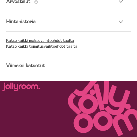
Arvostelut
Jollyroomin Turvaistuinopas
Hintahistoria
Katso kaikki maksuvaihtoehdot täältä
Katso kaikki toimitusvaihtoehdot täältä
Viimeksi katsotut