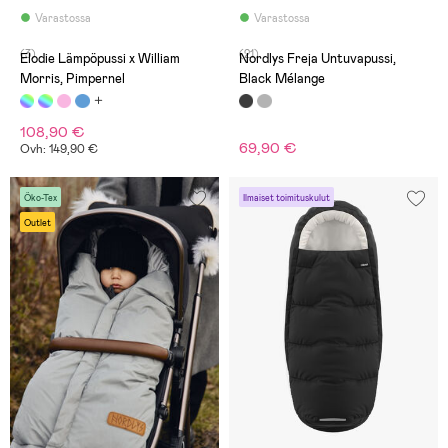
Varastossa
Varastossa
(3)
(21)
Elodie Lämpöpussi x William
Nordlys Freja Untuvapussi,
Morris, Pimpernel
Black Mélange
108,90 €
69,90 €
Ovh: 149,90 €
Öko-Tex
Ilmaiset toimituskulut
Outlet