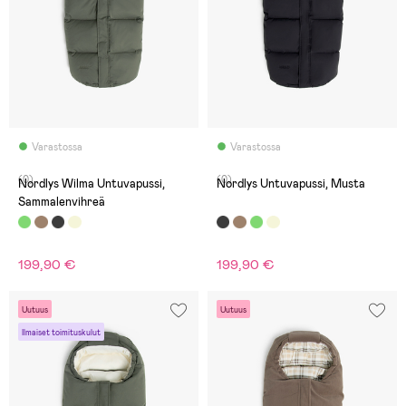
Varastossa
Varastossa
(0)
(0)
Nordlys Wilma Untuvapussi,
Nordlys Untuvapussi, Musta
Sammalenvihreä
199,90 €
199,90 €
Uutuus
Uutuus
Ilmaiset toimituskulut