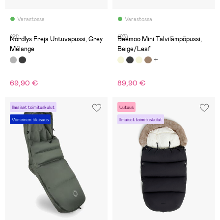
Varastossa
Varastossa
(21)
(23)
Nordlys Freja Untuvapussi, Grey
Beemoo Mini Talvilämpöpussi,
Mélange
Beige/Leaf
69,90 €
89,90 €
Ilmaiset toimituskulut
Uutuus
Viimeinen tilaisuus
Ilmaiset toimituskulut