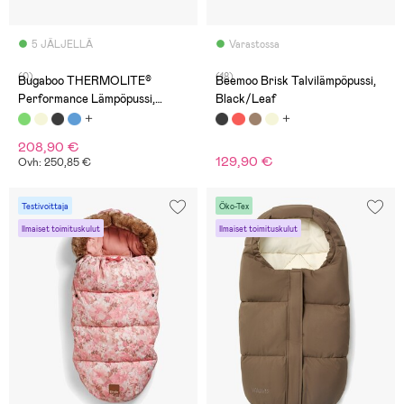
5 JÄLJELLÄ
Varastossa
(0)
(18)
Bugaboo THERMOLITE®
Beemoo Brisk Talvilämpöpussi,
Performance Lämpöpussi,
Black/Leaf
Forest Green
208,90 €
129,90 €
Ovh: 250,85 €
Testivoittaja
Öko-Tex
Ilmaiset toimituskulut
Ilmaiset toimituskulut