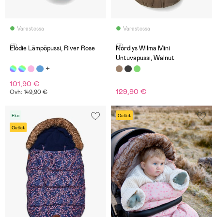
Varastossa
Varastossa
(3)
(3)
Elodie Lämpöpussi, River Rose
Nordlys Wilma Mini
Untuvapussi, Walnut
101,90 €
129,90 €
Ovh: 149,90 €
Eko
Outlet
Outlet