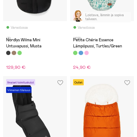
Loistava, lämmin ja sopiva
talveen.
Varastossa
Varastossa
(3)
(103)
Nordlys Wilma Mini
Petite Chérie Essence
Untuvapussi, Musta
Lämpöpussi, Turtles/Green
129,90 €
24,90 €
Ilmaiset toimituskulut
Outlet
Viimeinen tilaisuus