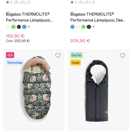
5 JÄLJELLÄ
9 JÄLJELLÄ
(0)
(0)
Bugaboo THERMOLITE®
Bugaboo THERMOLITE®
Performance Lämpöpussi,
Performance Lämpöpussi, Deep
Desert Taupe
Indigo
159,90 €
208,90 €
Ovh: 250,85 €
-10%
Öko-Tex
Testivoittaja
Outlet