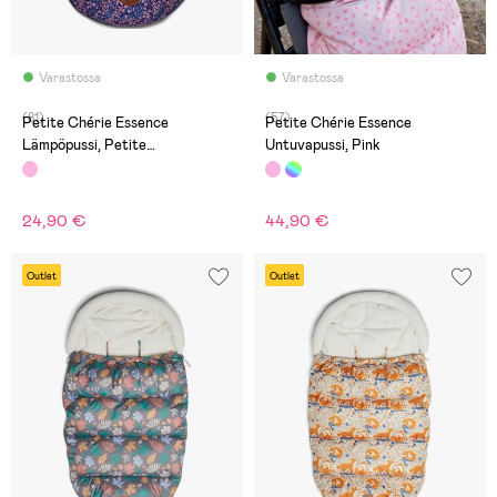
Varastossa
Varastossa
(81)
(57)
Petite Chérie Essence
Petite Chérie Essence
Lämpöpussi, Petite
Untuvapussi, Pink
Flowers/Medieval Blue
24,90 €
44,90 €
Outlet
Outlet