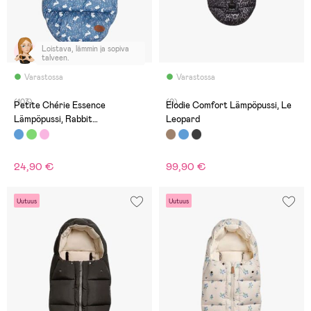
Loistava, lämmin ja sopiva
talveen.
Varastossa
Varastossa
(103)
(0)
Petite Chérie Essence
Elodie Comfort Lämpöpussi, Le
Lämpöpussi, Rabbit
Leopard
Meadow/Vintage Blossom
24,90 €
99,90 €
Uutuus
Uutuus