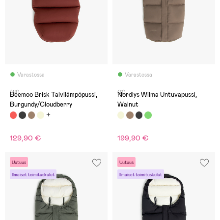
Varastossa
Varastossa
(18)
(0)
Beemoo Brisk Talvilämpöpussi,
Nordlys Wilma Untuvapussi,
Burgundy/Cloudberry
Walnut
129,90 €
199,90 €
Uutuus
Uutuus
Ilmaiset toimituskulut
Ilmaiset toimituskulut