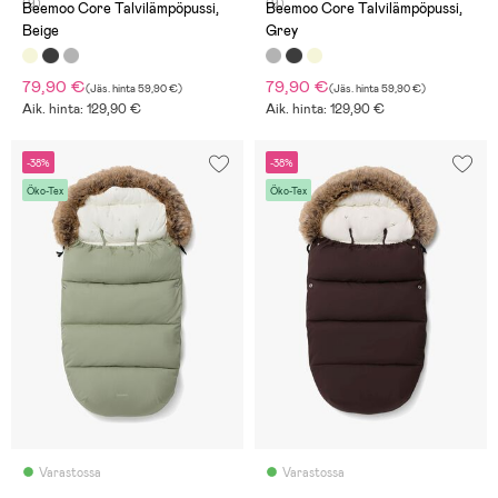
(9)
(9)
Beemoo Core Talvilämpöpussi,
Beemoo Core Talvilämpöpussi,
Beige
Grey
79,90 €
79,90 €
(
Jäs. hinta
59,90 €
)
(
Jäs. hinta
59,90 €
)
Aik. hinta: 129,90 €
Aik. hinta: 129,90 €
-38%
-38%
Öko-Tex
Öko-Tex
Varastossa
Varastossa