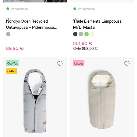
Varastossa
Varastossa
(5)
(0)
Nordlys Oden Recycled
Thule Elements Lämpöpussi
Untuvapussi + Pidennysosa,
M/L, Musta
Grey Mélange
251,90 €
89,90 €
Ovh: 258,90 €
Öko-Tex
Uutuus
Outlet