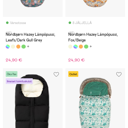
Varastossa
8 JÄLJELLÄ
(27)
(27)
Nordbjørn Hazey Lämpöpussi,
Nordbjørn Hazey Lämpöpussi,
Leafs/Dark Gull Grey
Fox/Beige
24,90 €
24,90 €
Öko-Tex
Outlet
Ilmaiset toimituskulut