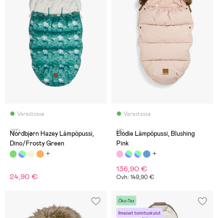
Varastossa
Varastossa
(27)
(3)
Nordbjørn Hazey Lämpöpussi,
Elodie Lämpöpussi, Blushing
Dino/Frosty Green
Pink
136,90 €
24,90 €
Ovh: 149,90 €
Öko-Tex
Ilmaiset toimituskulut