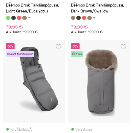
(18)
(18)
Beemoo Brisk Talvilämpöpussi,
Beemoo Brisk Talvilämpöpussi,
Light Green/Eucalyptus
Dark Brown/Swallow
79,90 €
79,90 €
Aik. hinta: 129,90 €
Aik. hinta: 129,90 €
-36%
-35%
Ilmaiset toimituskulut
Öko-Tex
10 JÄLJELLÄ
Varastossa