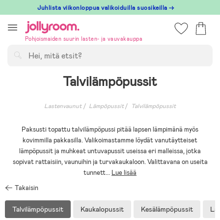
Hoppa
Juhlista viikonloppua valikoiduilla suosikeilla →
till
innehållet
Pohjoismaiden suurin lasten- ja vauvakauppa
Hae
Talvilämpöpussit
Lastenvaunut
Lämpöpussit
Talvilämpöpussit
Paksusti topattu talvilämpöpussi pitää lapsen lämpimänä myös
kovimmilla pakkasilla. Valikoimastamme löydät vanutäytteiset
lämpöpussit ja muhkeat untuvapussit useissa eri malleissa, jotka
sopivat rattaisiin, vaunuihin ja turvakaukaloon. Valittavana on useita
tunnett
...
Lue lisää
Takaisin
Talvilämpöpussit
Kaukalopussit
Kesälämpöpussit
La