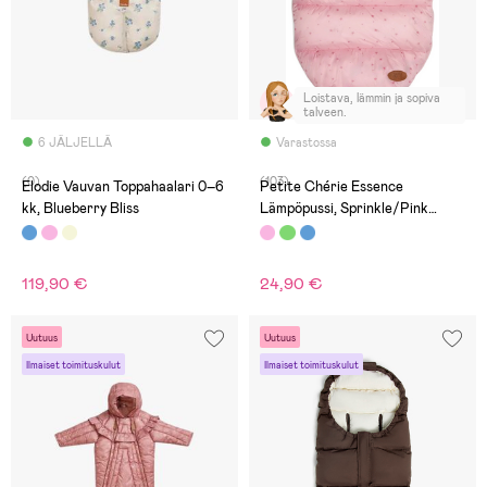
Loistava, lämmin ja sopiva
talveen.
6 JÄLJELLÄ
Varastossa
(0)
(103)
Elodie Vauvan Toppahaalari 0–6
Petite Chérie Essence
kk, Blueberry Bliss
Lämpöpussi, Sprinkle/Pink
Nectar
119,90 €
24,90 €
Uutuus
Uutuus
Ilmaiset toimituskulut
Ilmaiset toimituskulut