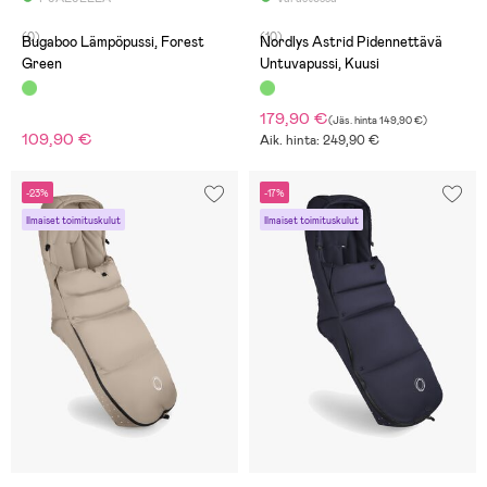
(0)
(10)
Bugaboo Lämpöpussi, Forest
Nordlys Astrid Pidennettävä
Green
Untuvapussi, Kuusi
179,90 €
(
Jäs. hinta
149,90 €
)
109,90 €
Aik. hinta: 249,90 €
-23%
-17%
Ilmaiset toimituskulut
Ilmaiset toimituskulut