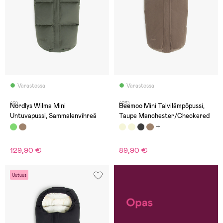
Varastossa
Varastossa
(0)
(23)
Nordlys Wilma Mini
Beemoo Mini Talvilämpöpussi,
Untuvapussi, Sammalenvihreä
Taupe Manchester/Checkered
129,90 €
89,90 €
Uutuus