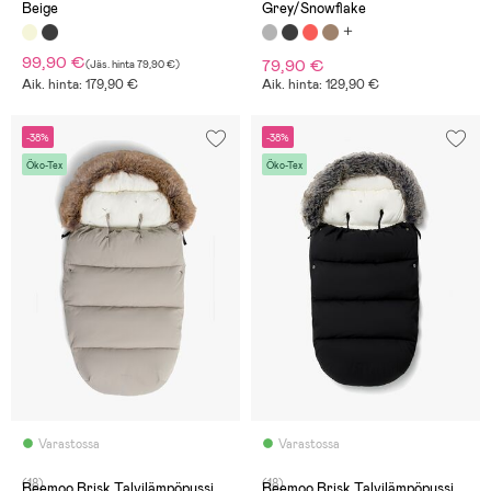
Beige
Grey/Snowflake
99,90 €
79,90 €
(
Jäs. hinta
79,90 €
)
Aik. hinta: 179,90 €
Aik. hinta: 129,90 €
-38%
-38%
Öko-Tex
Öko-Tex
Varastossa
Varastossa
(18)
(18)
Beemoo Brisk Talvilämpöpussi,
Beemoo Brisk Talvilämpöpussi,