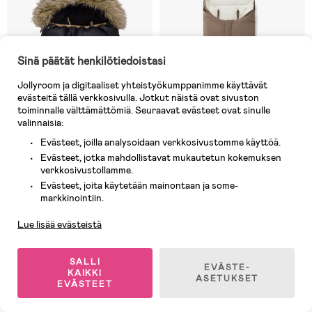
Sinä päätät henkilötiedoistasi
Jollyroom ja digitaaliset yhteistyökumppanimme käyttävät
evästeitä tällä verkkosivulla. Jotkut näistä ovat sivuston
toiminnalle välttämättömiä. Seuraavat evästeet ovat sinulle
valinnaisia:
Evästeet, joilla analysoidaan verkkosivustomme käyttöä.
Evästeet, jotka mahdollistavat mukautetun kokemuksen
verkkosivustollamme.
Varastossa
Varastossa
Evästeet, joita käytetään mainontaan ja some-
Asiakaspalvelu
(7)
(1)
markkinointiin.
Lindberg Rocky Lämpöpussi,
Nordlys Signe Pidennettävä
Beige
Untuvapussi, Walnut
Lue lisää evästeistä
99,90 €
279,90 €
SALLI
EVÄSTE-
KAIKKI
ASETUKSET
EVÄSTEET
Öko-Tex