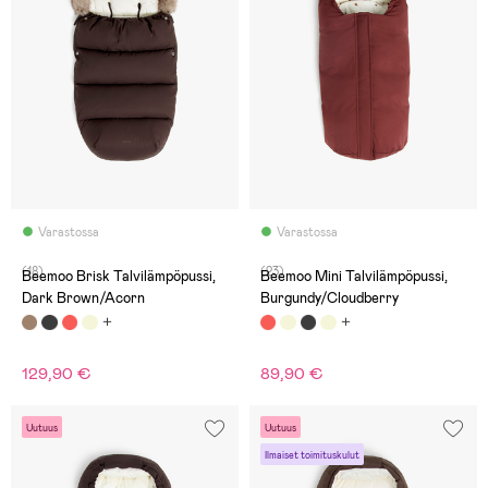
Varastossa
Varastossa
(18)
(23)
Beemoo Brisk Talvilämpöpussi,
Beemoo Mini Talvilämpöpussi,
Dark Brown/Acorn
Burgundy/Cloudberry
129,90 €
89,90 €
Uutuus
Uutuus
Ilmaiset toimituskulut