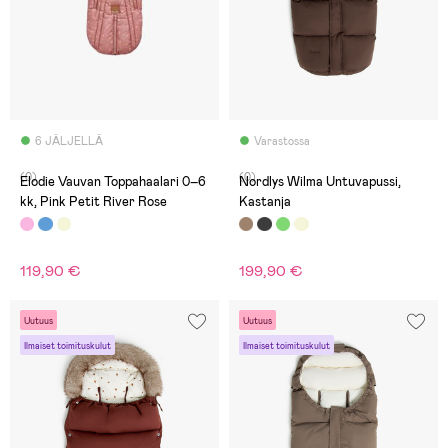
6 JÄLJELLÄ
Varastossa
(0)
(0)
Elodie Vauvan Toppahaalari 0–6
Nordlys Wilma Untuvapussi,
kk, Pink Petit River Rose
Kastanja
119,90 €
199,90 €
Uutuus
Uutuus
Ilmaiset toimituskulut
Ilmaiset toimituskulut