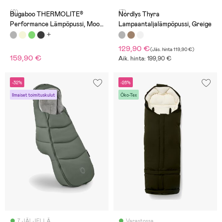
(0)
(7)
Bugaboo THERMOLITE®
Nordlys Thyra
Performance Lämpöpussi, Moon
Lampaantaljalämpöpussi, Greige
Grey
129,90 €
(
Jäs. hinta
119,90 €
)
159,90 €
Aik. hinta: 199,90 €
-32%
-28%
Ilmaiset toimituskulut
Öko-Tex
7 JÄLJELLÄ
Varastossa