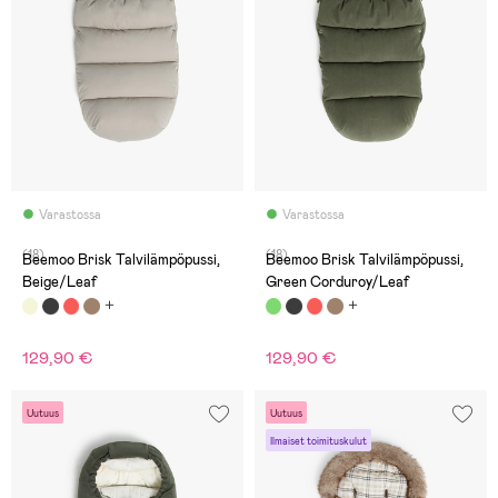
Varastossa
Varastossa
(18)
(18)
Beemoo Brisk Talvilämpöpussi,
Beemoo Brisk Talvilämpöpussi,
Beige/Leaf
Green Corduroy/Leaf
129,90 €
129,90 €
Uutuus
Uutuus
Ilmaiset toimituskulut