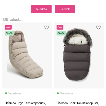
Suodata
Lajittele
129 tulosta.
-44%
-38%
Öko-Tex
Öko-Tex
Varastossa
Varastossa
(5)
(18)
Beemoo Ergo Talvilämpöpussi,
Beemoo Brisk Talvilämpöpussi,