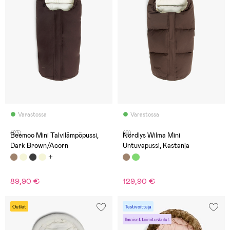
Varastossa
Varastossa
(23)
(0)
Beemoo Mini Talvilämpöpussi,
Nordlys Wilma Mini
Dark Brown/Acorn
Untuvapussi, Kastanja
89,90 €
129,90 €
Outlet
Testivoittaja
Ilmaiset toimituskulut