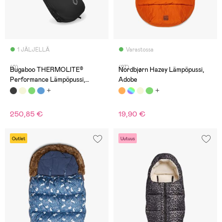
1 JÄLJELLÄ
Varastossa
(0)
(27)
Bugaboo THERMOLITE®
Nordbjørn Hazey Lämpöpussi,
Performance Lämpöpussi,
Adobe
Heritage Black
250,85 €
19,90 €
Outlet
Uutuus