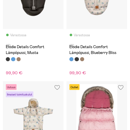
Varastossa
Varastossa
(0)
(0)
Elodie Details Comfort
Elodie Details Comfort
Lämpöpussi, Musta
Lämpöpussi, Blueberry Bliss
99,90 €
99,90 €
Uutuus
Outlet
Ilmaiset toimituskulut