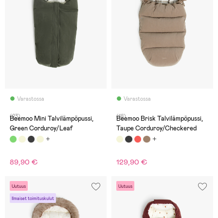
Varastossa
Varastossa
(23)
(18)
Beemoo Mini Talvilämpöpussi,
Beemoo Brisk Talvilämpöpussi,
Green Corduroy/Leaf
Taupe Corduroy/Checkered
89,90 €
129,90 €
Uutuus
Uutuus
Ilmaiset toimituskulut