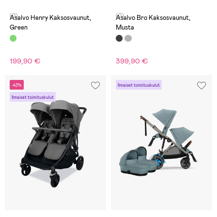
(0)
(0)
Asalvo Henry Kaksosvaunut,
Asalvo Bro Kaksosvaunut,
Green
Musta
199,90 €
399,90 €
-43%
Ilmaiset toimituskulut
Ilmaiset toimituskulut