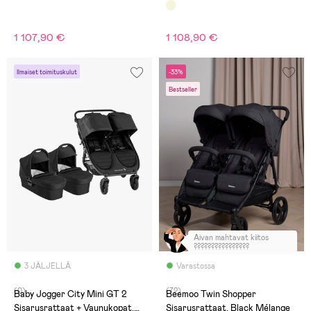
Beige/Taupe
Beige/Taupe
1 107,90 €
1 108,90 €
Ilmaiset toimituskulut
-33%
Bestseller
Aivan mahtavat kiitos
????????????????
3 JÄLJELLÄ
Varastossa
(0)
(72)
Baby Jogger City Mini GT 2
Beemoo Twin Shopper
Sisarusrattaat + Vaunukopat,
Sisarusrattaat, Black Mélange