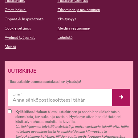
Tilausehdot
Tilausten toimitus
Omat laskuni
Tilaaminen ja maksaminen
Oppaat & Inspiraatiota
Yksityisyys
Cookie settings
Meidän vastuumme
Avoimet työpaikat
Lehdistö
Meistä
UUTISKIRJE
Tilaa uutiskirjeemme saadaksesi erityisetuja!
Email*
Kyllä kiitos!
Haluan tilata uutiskirjeen ja saada henkilökohtaisia
alennuksia, tarjouksia ja uutisia. Hyväksyn siten henkilötietojeni
käsittelyn ohessa mainituilla tavoilla.
Uutiskirjeemme käyttää evästeitä ja muita vastaavia tekniikoita, joilla
mitataan avaamisastetta ja asiakkaidemme kiinnostusta
tarjouksiamme kohtaan. Niiden avulla myös luodaan kohdennettua