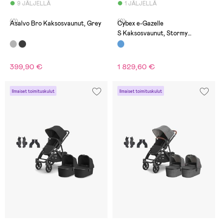
9 JÄLJELLÄ
1 JÄLJELLÄ
(0)
(0)
Asalvo Bro Kaksosvaunut, Grey
Cybex e-Gazelle
S Kaksosvaunut, Stormy
Blue/Taupe
399,90 €
1 829,60 €
Ilmaiset toimituskulut
Ilmaiset toimituskulut