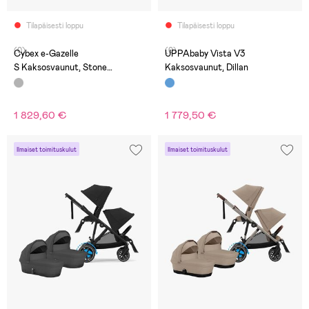
Tilapäisesti loppu
Tilapäisesti loppu
(0)
(0)
Cybex e-Gazelle
UPPAbaby Vista V3
S Kaksosvaunut, Stone
Kaksosvaunut, Dillan
Grey/Silver
1 829,60 €
1 779,50 €
Ilmaiset toimituskulut
Ilmaiset toimituskulut