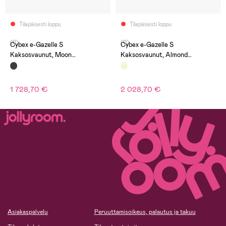
Tilapäisesti loppu
Tilapäisesti loppu
(0)
(0)
Cybex e-Gazelle S
Cybex e-Gazelle S
Kaksosvaunut, Moon
Kaksosvaunut, Almond
Black/Black
Beige/Taupe
1 728,70 €
2 028,70 €
Asiakaspalvelu
Peruuttamisoikeus, palautus ja takuu