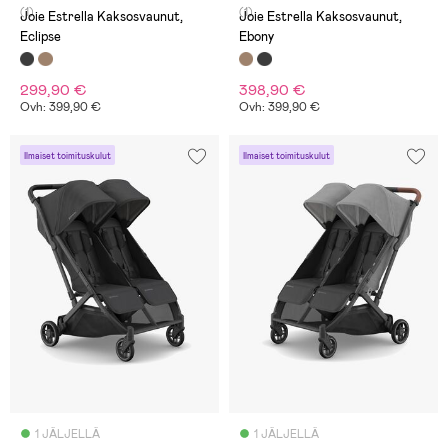
(1)
(1)
Joie Estrella Kaksosvaunut,
Joie Estrella Kaksosvaunut,
Eclipse
Ebony
299,90 €
398,90 €
Ovh: 399,90 €
Ovh: 399,90 €
Ilmaiset toimituskulut
Ilmaiset toimituskulut
1 JÄLJELLÄ
1 JÄLJELLÄ