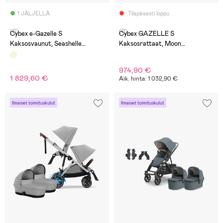
1 JÄLJELLÄ
Tilapäisesti loppu
(0)
(0)
Cybex e-Gazelle S
Cybex GAZELLE S
Kaksosvaunut, Seashelle
Kaksosrattaat, Moon
Beige/Taupe
Black/Black
974,90 €
1 829,60 €
Aik. hinta: 1 032,90 €
Ilmaiset toimituskulut
Ilmaiset toimituskulut