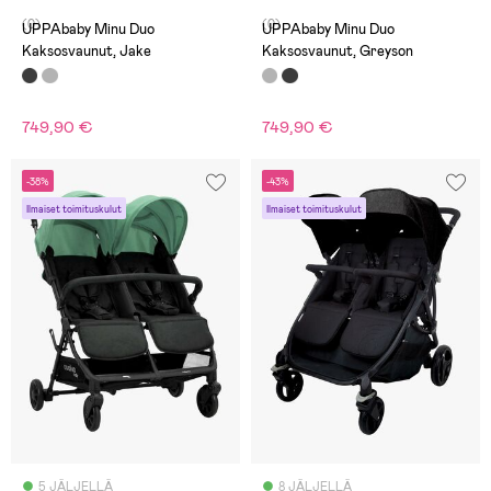
(0)
(0)
UPPAbaby Minu Duo
UPPAbaby Minu Duo
Kaksosvaunut, Jake
Kaksosvaunut, Greyson
749,90 €
749,90 €
-38%
-43%
Ilmaiset toimituskulut
Ilmaiset toimituskulut
5 JÄLJELLÄ
8 JÄLJELLÄ