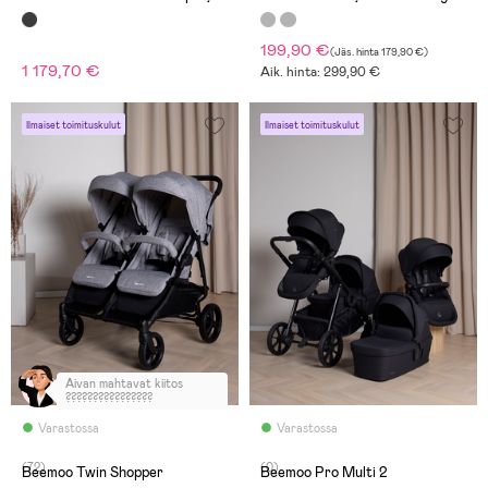
Jet
199,90 €
(
Jäs. hinta
179,90 €
)
1 179,70 €
Aik. hinta: 299,90 €
Ilmaiset toimituskulut
Ilmaiset toimituskulut
Aivan mahtavat kiitos
????????????????
Varastossa
Varastossa
(72)
(0)
Beemoo Twin Shopper
Beemoo Pro Multi 2