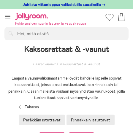
Hoppa
Juhlista viikonloppua valikoiduilla suosikeilla →
till
innehållet
Pohjoismaiden suurin lasten- ja vauvakauppa
Hae
Kaksosrattaat & -vaunut
Lastenvaunut
Kaksosrattaat & -vaunut
Laajasta vaunuvalikoimastamme löydät kahdelle lapselle sopivat
kaksosrattaat, joissa lapset matkustavat joko rinnakkain tai
peräkkäin. Osaan malleista voidaan myös yhdistää vaunukopat, joilla
tuplarattaat sopivat vastasyntyneille.
Takaisin
Peräkkäin istuttavat
Rinnakkain istuttavat