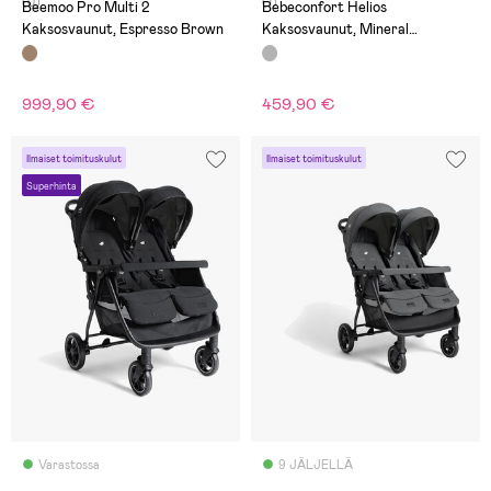
(0)
(1)
Beemoo Pro Multi 2
Bebeconfort Helios
Kaksosvaunut, Espresso Brown
Kaksosvaunut, Mineral
Graphite
999,90 €
459,90 €
Ilmaiset toimituskulut
Ilmaiset toimituskulut
Superhinta
Varastossa
9 JÄLJELLÄ