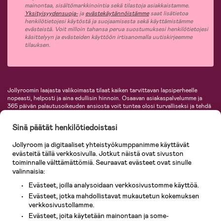
mainontaa, sisältömarkkinointia sekä tilastoja asiakkaistamme.
Yksityisyydensuoja-
ja
evästekäytännöistämme
saat lisätietoa
henkilötietojesi käytöstä ja suojaamisesta sekä käyttämistämme
evästeistä. Voit milloin tahansa perua suostumuksesi henkilötietojesi
käsittelyyn ja evästeiden käyttöön irtisanomalla uutiskirjeemme
tilauksen.
Jollyroomin laajasta valikoimasta tilaat kaiken tarvittavan lapsiperheelle
nopeasti, helposti ja aina edullisin hinnoin. Osaavan asiakaspalvelumme ja
365 päivän palautusoikeuden ansiosta voit tuntea olosi turvalliseksi ja tehdä
ostoksia hyvillä mielin. Jollyroomilta saat lastenvaunut, turvaistuimet,
vaatteet vauvoille ja lapsille, inspiroivia sisustustuotteita lastenhuoneeseen,
Sinä päätät henkilötiedoistasi
lastentarvikkeita sekä paljon muuta. Meiltä löydät lukuisia tunnettuja
tuotemerkkejä, kuten Britax, Maxi-Cosi, Baby Jogger, BabyBjörn, Didriksons,
Jollyroom ja digitaaliset yhteistyökumppanimme käyttävät
KidKraft, Ergobaby, Philips Avent, Neonate, Cybex, LEGO ja monia muita!
evästeitä tällä verkkosivulla. Jotkut näistä ovat sivuston
Tervetuloa shoppailemaan Pohjoismaiden suurimpaan lastentarvikkeiden
verkkokauppaan!
toiminnalle välttämättömiä. Seuraavat evästeet ovat sinulle
valinnaisia:
Evästeet, joilla analysoidaan verkkosivustomme käyttöä.
Evästeet, jotka mahdollistavat mukautetun kokemuksen
verkkosivustollamme.
Evästeet, joita käytetään mainontaan ja some-