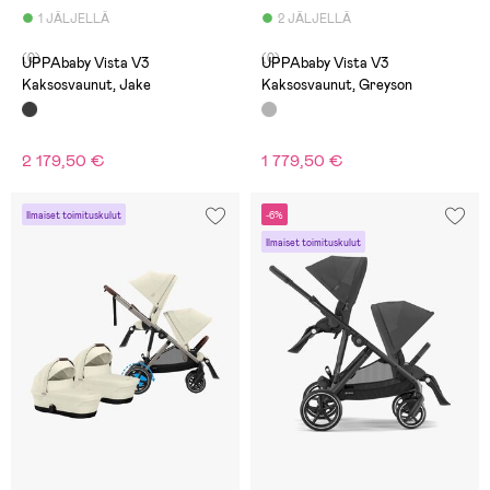
1 JÄLJELLÄ
2 JÄLJELLÄ
(0)
(0)
UPPAbaby Vista V3
UPPAbaby Vista V3
Kaksosvaunut, Jake
Kaksosvaunut, Greyson
2 179,50 €
1 779,50 €
Ilmaiset toimituskulut
-6%
Ilmaiset toimituskulut