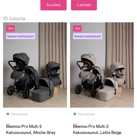
Suodata
Lajittele
10 tulosta.
-10%
-10%
Ilmaiset toimituskulut
Ilmaiset toimituskulut
Varastossa
Varastossa
(1)
(0)
Beemoo Pro Multi 2
Beemoo Pro Multi 2
Kaksosvaunut, Mocha Grey
Kaksosvaunut, Latte Beige