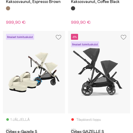
Kaksosvaunut, Espresso Brown
Kaksosvaunut, Coffee Black
999,90 €
999,90 €
Ilmaiset toimituskulut
-6%
Ilmaiset toimituskulut
1 JÄLJELLÄ
Tilapäisesti loppu
(0)
(0)
Cybex e-Gazelle S
Cybex GAZELLE S