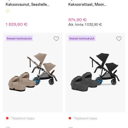
Kaksosvaunut, Seashelle
Kaksosrattaat, Moon
Beige/Taupe
Black/Black
974,90 €
1 829,60 €
Aik. hinta: 1 032,90 €
Ilmaiset toimituskulut
Ilmaiset toimituskulut
Tilapäisesti loppu
Tilapäisesti loppu