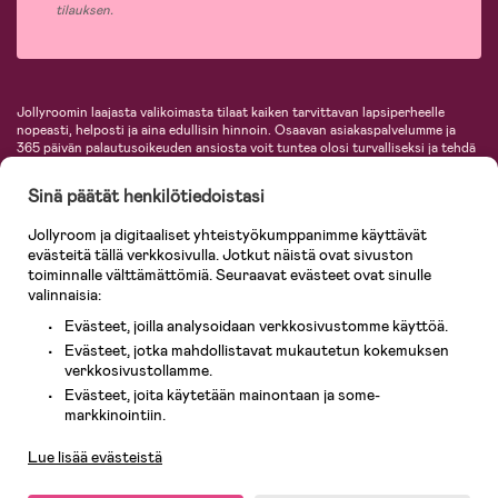
tilauksen.
Jollyroomin laajasta valikoimasta tilaat kaiken tarvittavan lapsiperheelle
nopeasti, helposti ja aina edullisin hinnoin. Osaavan asiakaspalvelumme ja
365 päivän palautusoikeuden ansiosta voit tuntea olosi turvalliseksi ja tehdä
ostoksia hyvillä mielin. Jollyroomilta saat lastenvaunut, turvaistuimet,
vaatteet vauvoille ja lapsille, inspiroivia sisustustuotteita lastenhuoneeseen,
Sinä päätät henkilötiedoistasi
lastentarvikkeita sekä paljon muuta. Meiltä löydät lukuisia tunnettuja
tuotemerkkejä, kuten Britax, Maxi-Cosi, Baby Jogger, BabyBjörn, Didriksons,
Jollyroom ja digitaaliset yhteistyökumppanimme käyttävät
KidKraft, Ergobaby, Philips Avent, Neonate, Cybex, LEGO ja monia muita!
evästeitä tällä verkkosivulla. Jotkut näistä ovat sivuston
Tervetuloa shoppailemaan Pohjoismaiden suurimpaan lastentarvikkeiden
verkkokauppaan!
toiminnalle välttämättömiä. Seuraavat evästeet ovat sinulle
valinnaisia:
Evästeet, joilla analysoidaan verkkosivustomme käyttöä.
Evästeet, jotka mahdollistavat mukautetun kokemuksen
verkkosivustollamme.
Evästeet, joita käytetään mainontaan ja some-
Asiakaspalvelu
markkinointiin.
Lue lisää evästeistä
© 2026 Jollyroom AB. Kaikki oikeudet pidätetään.