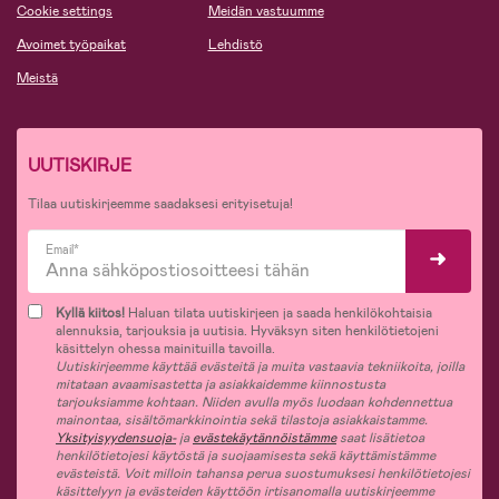
Cookie settings
Meidän vastuumme
Avoimet työpaikat
Lehdistö
Meistä
UUTISKIRJE
Tilaa uutiskirjeemme saadaksesi erityisetuja!
Email*
Kyllä kiitos!
Haluan tilata uutiskirjeen ja saada henkilökohtaisia
alennuksia, tarjouksia ja uutisia. Hyväksyn siten henkilötietojeni
käsittelyn ohessa mainituilla tavoilla.
Uutiskirjeemme käyttää evästeitä ja muita vastaavia tekniikoita, joilla
mitataan avaamisastetta ja asiakkaidemme kiinnostusta
tarjouksiamme kohtaan. Niiden avulla myös luodaan kohdennettua
mainontaa, sisältömarkkinointia sekä tilastoja asiakkaistamme.
Yksityisyydensuoja-
ja
evästekäytännöistämme
saat lisätietoa
henkilötietojesi käytöstä ja suojaamisesta sekä käyttämistämme
evästeistä. Voit milloin tahansa perua suostumuksesi henkilötietojesi
käsittelyyn ja evästeiden käyttöön irtisanomalla uutiskirjeemme