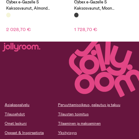
(0)
(0)
Cybex e-Gazelle S
Cybex e-Gazelle S
Kaksosvaunut, Almond
Kaksosvaunut, Moon
Beige/Taupe
Black/Black
2 028,70 €
1 728,70 €
Asiakaspalvelu
Peruuttamisoikeus, palautus ja takuu
Tilausehdot
Tilausten toimitus
Omat laskuni
Tilaaminen ja maksaminen
Oppaat & Inspiraatiota
Yksityisyys