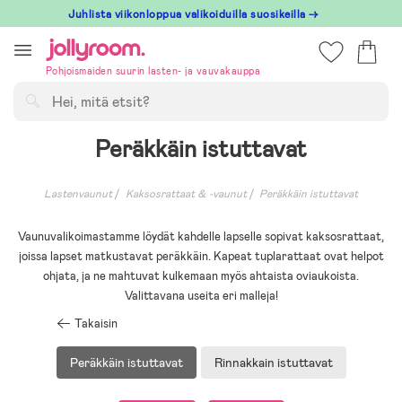
Hoppa
Juhlista viikonloppua valikoiduilla suosikeilla →
till
innehållet
Pohjoismaiden suurin lasten- ja vauvakauppa
Hae
Peräkkäin istuttavat
Lastenvaunut
Kaksosrattaat & -vaunut
Peräkkäin istuttavat
Vaunuvalikoimastamme löydät kahdelle lapselle sopivat kaksosrattaat,
joissa lapset matkustavat peräkkäin. Kapeat tuplarattaat ovat helpot
ohjata, ja ne mahtuvat kulkemaan myös ahtaista oviaukoista.
Valittavana useita eri malleja!
Takaisin
Peräkkäin istuttavat
Rinnakkain istuttavat