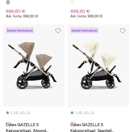
899,60 €
899,60 €
Aik. hinta: 999,90 €
Aik. hinta: 999,90 €
Ilmaiset toimituskulut
Ilmaiset toimituskulut
2 JÄLJELLÄ
1 JÄLJELLÄ
(0)
(0)
Cybex GAZELLE S
Cybex GAZELLE S
Kaksosrattaat, Almond
Kaksosrattaat, Seashell