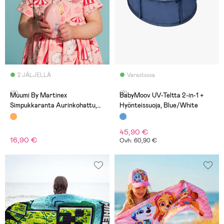
2 JÄLJELLÄ
Varastossa
(0)
(2)
Muumi By Martinex
BabyMoov UV-Teltta 2-in-1 +
Simpukkaranta Aurinkohattu,
Hyönteissuoja, Blue/White
Korallinpunainen
45,90 €
16,90 €
Ovh: 60,90 €