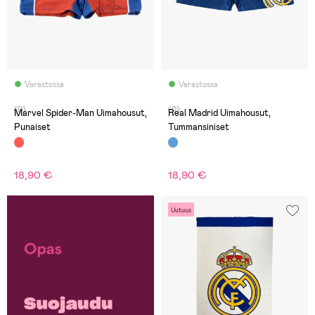
Varastossa
Varastossa
(0)
(0)
Marvel Spider-Man Uimahousut,
Real Madrid Uimahousut,
Punaiset
Tummansiniset
18,90 €
18,90 €
Uutuus