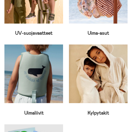
UV-suojavaatteet
Uima-asut
Uimaliivit
Kylpytakit