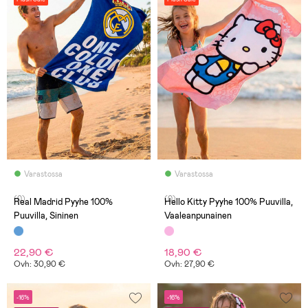
Varastossa
Varastossa
(0)
(0)
Real Madrid Pyyhe 100%
Hello Kitty Pyyhe 100% Puuvilla,
Puuvilla, Sininen
Vaaleanpunainen
22,90 €
18,90 €
Ovh: 30,90 €
Ovh: 27,90 €
-16%
-16%