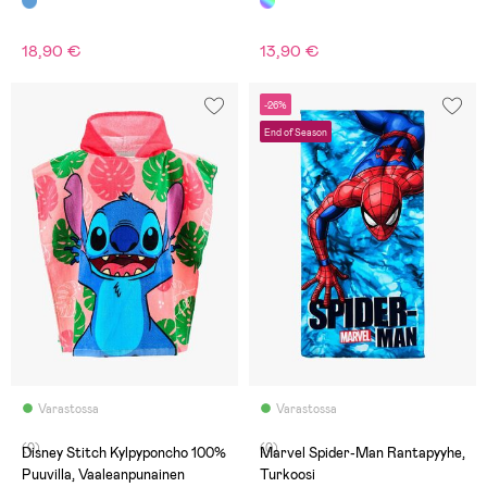
18,90 €
13,90 €
-26%
End of Season
Varastossa
Varastossa
(0)
(0)
Disney Stitch Kylpyponcho 100%
Marvel Spider-Man Rantapyyhe,
Puuvilla, Vaaleanpunainen
Turkoosi