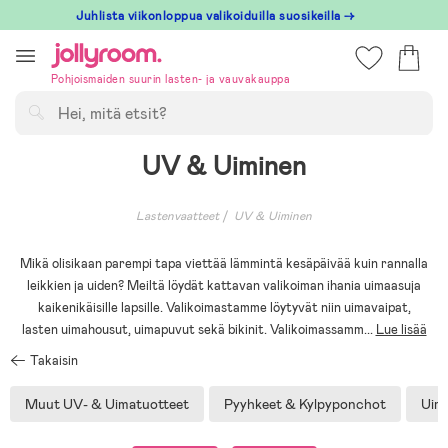
Hoppa
Juhlista viikonloppua valikoiduilla suosikeilla →
till
innehållet
Pohjoismaiden suurin lasten- ja vauvakauppa
Hae
UV & Uiminen
Lastenvaatteet
UV & Uiminen
Mikä olisikaan parempi tapa viettää lämmintä kesäpäivää kuin rannalla
leikkien ja uiden? Meiltä löydät kattavan valikoiman ihania uimaasuja
kaikenikäisille lapsille. Valikoimastamme löytyvät niin uimavaipat,
lasten uimahousut, uimapuvut sekä bikinit. Valikoimassamm
...
Lue lisää
Takaisin
Muut UV- & Uimatuotteet
Pyyhkeet & Kylpyponchot
Uim