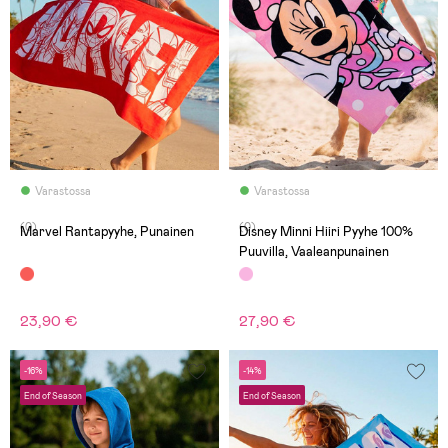
Varastossa
Varastossa
(0)
(0)
Marvel Rantapyyhe, Punainen
Disney Minni Hiiri Pyyhe 100%
Puuvilla, Vaaleanpunainen
23,90 €
27,90 €
-16%
-14%
End of Season
End of Season