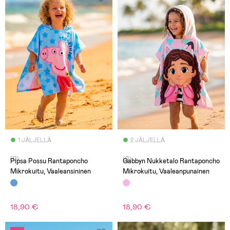
1 JÄLJELLÄ
2 JÄLJELLÄ
(0)
(0)
Pipsa Possu Rantaponcho
Gabbyn Nukketalo Rantaponcho
Mikrokuitu, Vaaleansininen
Mikrokuitu, Vaaleanpunainen
18,90 €
18,90 €