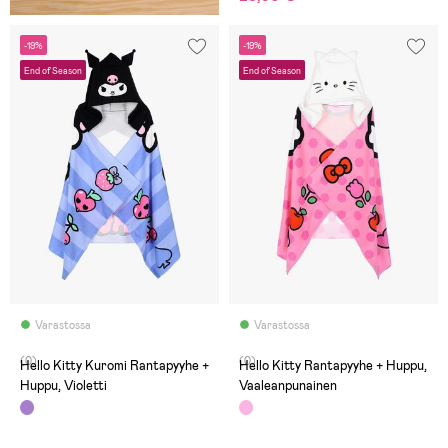
-19%
-19%
End of Season
End of Season
Varastossa
Varastossa
(0)
(0)
Hello Kitty Kuromi Rantapyyhe +
Hello Kitty Rantapyyhe + Huppu,
Huppu, Violetti
Vaaleanpunainen