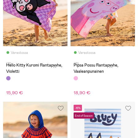
Varastossa
Varastossa
(0)
(0)
Hello Kitty Kuromi Rantapyyhe,
Pipsa Possu Rantapyyhe,
Violetti
Vaaleanpunainen
15,90 €
18,90 €
-16%
End of Season