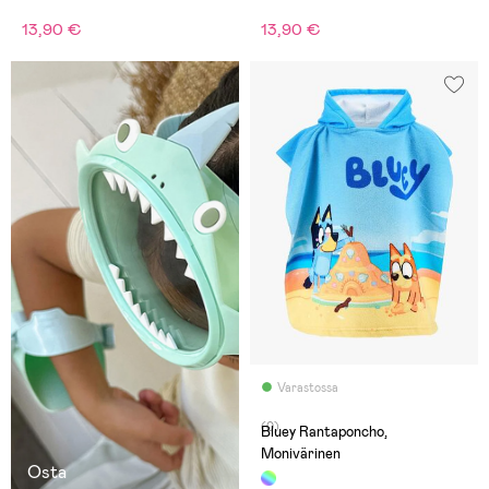
13,90 €
13,90 €
Varastossa
(0)
Bluey Rantaponcho,
Monivärinen
Osta