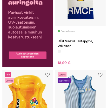
Varastossa
(0)
Real Madrid Rantapyyhe,
Valkoinen
18,90 €
-16%
Uutuus
Uutuus
Superhinta