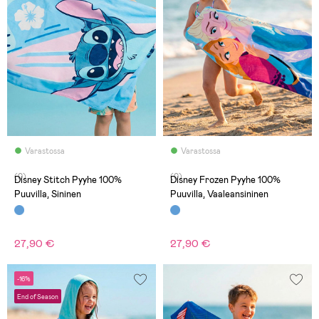
Varastossa
Varastossa
(0)
(0)
Disney Stitch Pyyhe 100%
Disney Frozen Pyyhe 100%
Puuvilla, Sininen
Puuvilla, Vaaleansininen
27,90 €
27,90 €
-16%
End of Season