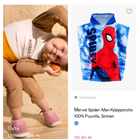
Varastossa
(0)
Marvel Spider-Man Kylpyponcho
100% Puuvilla, Sininen
Osta
Uimakengät →
25,90 €