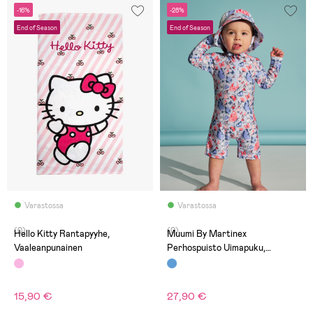
-16%
-28%
End of Season
End of Season
Varastossa
Varastossa
(0)
(0)
Hello Kitty Rantapyyhe,
Muumi By Martinex
Vaaleanpunainen
Perhospuisto Uimapuku,
Vaaleansininen
15,90 €
27,90 €