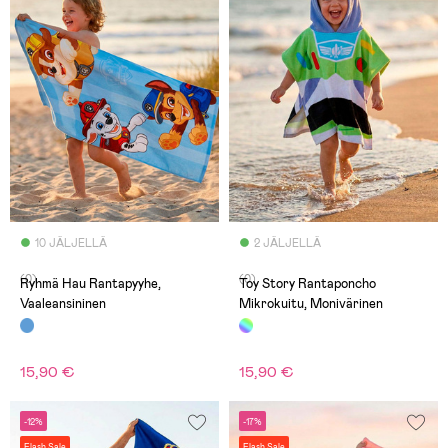
10 JÄLJELLÄ
2 JÄLJELLÄ
(0)
(0)
Ryhmä Hau Rantapyyhe,
Toy Story Rantaponcho
Vaaleansininen
Mikrokuitu, Monivärinen
15,90 €
15,90 €
-12%
-17%
Flash Sale
Flash Sale