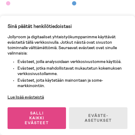
25,90 €
13,90 €
Sinä päätät henkilötiedoistasi
-14%
Jollyroom ja digitaaliset yhteistyökumppanimme käyttävät
Flash Sale
evästeitä tällä verkkosivulla. Jotkut näistä ovat sivuston
toiminnalle välttämättömiä. Seuraavat evästeet ovat sinulle
valinnaisia:
Evästeet, joilla analysoidaan verkkosivustomme käyttöä.
Evästeet, jotka mahdollistavat mukautetun kokemuksen
verkkosivustollamme.
Evästeet, joita käytetään mainontaan ja some-
Asiakaspalvelu
markkinointiin.
Lue lisää evästeistä
SALLI
EVÄSTE-
Varastossa
Varastossa
KAIKKI
ASETUKSET
EVÄSTEET
(0)
(0)
Marvel Spider-Man Pyyhe 100%
Disney Stitch Pyyhe 100%
Puuvilla, Punainen
Puuvilla, Vaaleanpunainen