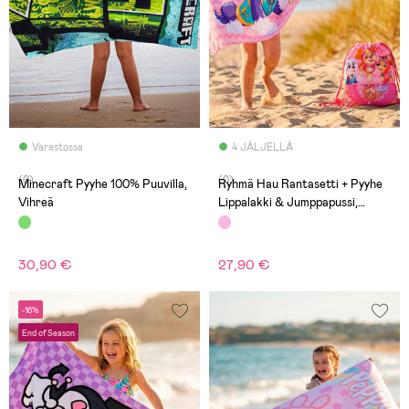
Varastossa
4 JÄLJELLÄ
(0)
(0)
Minecraft Pyyhe 100% Puuvilla,
Ryhmä Hau Rantasetti + Pyyhe
Vihreä
Lippalakki & Jumppapussi,
Vaaleanpunainen
30,90 €
27,90 €
-16%
End of Season