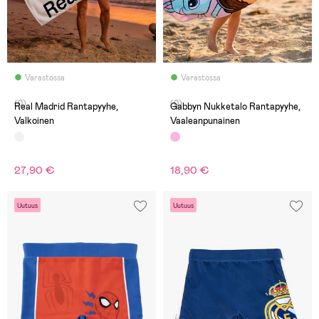
Varastossa
Varastossa
(0)
(0)
Real Madrid Rantapyyhe,
Gabbyn Nukketalo Rantapyyhe,
Valkoinen
Vaaleanpunainen
27,90 €
18,90 €
Uutuus
Uutuus