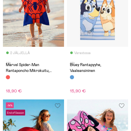
2 JÄLJELLÄ
Varastossa
(0)
(0)
Marvel Spider-Man
Bluey Rantapyyhe,
Rantaponcho Mikrokuitu,
Vaaleansininen
Punainen
18,90 €
15,90 €
-14%
End of Season