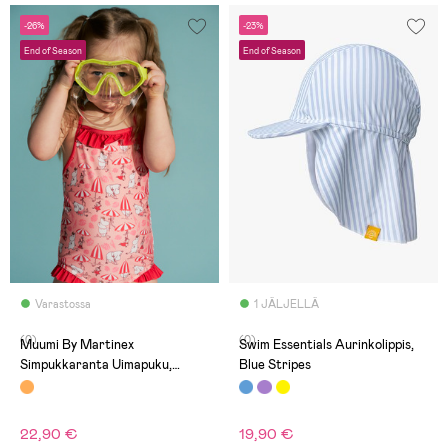
-26%
-23%
End of Season
End of Season
Varastossa
1 JÄLJELLÄ
(0)
(0)
Muumi By Martinex
Swim Essentials Aurinkolippis,
Simpukkaranta Uimapuku,
Blue Stripes
Korallinpunainen
22,90 €
19,90 €