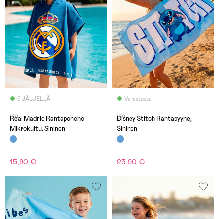
6 JÄLJELLÄ
Varastossa
(0)
(0)
Real Madrid Rantaponcho
Disney Stitch Rantapyyhe,
Mikrokuitu, Sininen
Sininen
15,90 €
23,90 €