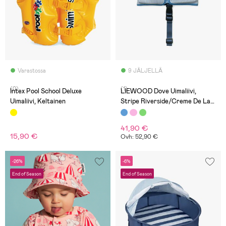
Varastossa
9 JÄLJELLÄ
(0)
(1)
Intex Pool School Deluxe
LIEWOOD Dove Uimaliivi,
Uimaliivi, Keltainen
Stripe Riverside/Creme De La
Creme
41,90 €
15,90 €
Ovh: 52,90 €
-26%
-6%
End of Season
End of Season