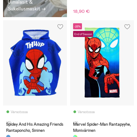
Uimalasit &
Sukellusmaskit →
18,90 €
-26%
End of Season
Varastossa
Varastossa
(0)
(0)
Spidey And His Amazing Friends
Marvel Spider-Man Rantapyyhe,
Rantaponcho, Sininen
Monivärinen