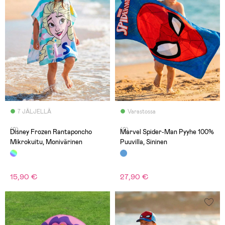
7 JÄLJELLÄ
Varastossa
(0)
(0)
Disney Frozen Rantaponcho
Marvel Spider-Man Pyyhe 100%
Mikrokuitu, Monivärinen
Puuvilla, Sininen
15,90 €
27,90 €