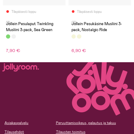
Tilapäisesti loppu
Tilapäisesti loppu
(1)
(0)
Jollein Pesulaput Twinkling
Jollein Pesukäsine Musliini 3-
Musliini 3-pack, Sea Green
pack, Nostalgic Ride
7,90 €
6,90 €
Asiakaspalvelu
Peruuttamisoikeus, palautus ja takuu
Tilausehdot
Tilausten toimitus