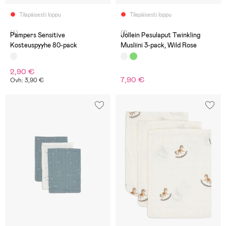
Tilapäisesti loppu
Tilapäisesti loppu
(4)
(1)
Pampers Sensitive
Jollein Pesulaput Twinkling
Kosteuspyyhe 80-pack
Musliini 3-pack, Wild Rose
2,90 €
7,90 €
Ovh: 3,90 €