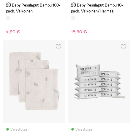
(0)
(0)
2B Baby Pesulaput Bambu 100-
2B Baby Pesulaput Bambu 10-
pack, Valkoinen
pack, Valkoinen/Harmaa
4,90 €
18,90 €
Varastossa
Varastossa