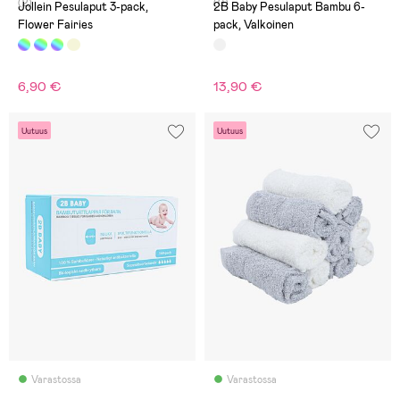
(2)
(0)
Jollein Pesulaput 3-pack,
2B Baby Pesulaput Bambu 6-
Flower Fairies
pack, Valkoinen
6,90 €
13,90 €
Uutuus
Uutuus
Varastossa
Varastossa