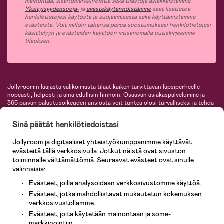
mainontaa, sisältömarkkinointia sekä tilastoja asiakkaistamme.
Yksityisyydensuoja-
ja
evästekäytännöistämme
saat lisätietoa
henkilötietojesi käytöstä ja suojaamisesta sekä käyttämistämme
evästeistä. Voit milloin tahansa perua suostumuksesi henkilötietojesi
käsittelyyn ja evästeiden käyttöön irtisanomalla uutiskirjeemme
tilauksen.
Jollyroomin laajasta valikoimasta tilaat kaiken tarvittavan lapsiperheelle
nopeasti, helposti ja aina edullisin hinnoin. Osaavan asiakaspalvelumme ja
365 päivän palautusoikeuden ansiosta voit tuntea olosi turvalliseksi ja tehdä
ostoksia hyvillä mielin. Jollyroomilta saat lastenvaunut, turvaistuimet,
vaatteet vauvoille ja lapsille, inspiroivia sisustustuotteita lastenhuoneeseen,
Sinä päätät henkilötiedoistasi
lastentarvikkeita sekä paljon muuta. Meiltä löydät lukuisia tunnettuja
tuotemerkkejä, kuten Britax, Maxi-Cosi, Baby Jogger, BabyBjörn, Didriksons,
Jollyroom ja digitaaliset yhteistyökumppanimme käyttävät
KidKraft, Ergobaby, Philips Avent, Neonate, Cybex, LEGO ja monia muita!
evästeitä tällä verkkosivulla. Jotkut näistä ovat sivuston
Tervetuloa shoppailemaan Pohjoismaiden suurimpaan lastentarvikkeiden
verkkokauppaan!
toiminnalle välttämättömiä. Seuraavat evästeet ovat sinulle
valinnaisia:
Evästeet, joilla analysoidaan verkkosivustomme käyttöä.
Evästeet, jotka mahdollistavat mukautetun kokemuksen
verkkosivustollamme.
Evästeet, joita käytetään mainontaan ja some-
markkinointiin.