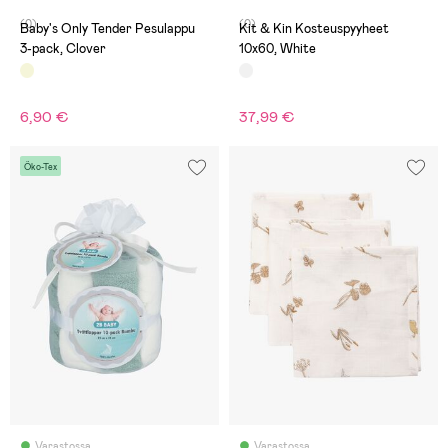
(0)
(0)
Baby's Only Tender Pesulappu
Kit & Kin Kosteuspyyheet
3-pack, Clover
10x60, White
6,90 €
37,99 €
Öko-Tex
Varastossa
Varastossa