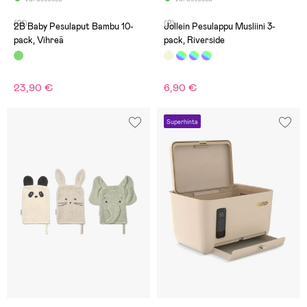
(21)
(2)
2B Baby Pesulaput Bambu 10-
Jollein Pesulappu Musliini 3-
pack, Vihreä
pack, Riverside
23,90 €
6,90 €
Superhinta