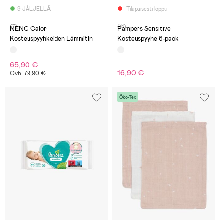
9 JÄLJELLÄ
Tilapäisesti loppu
(7)
(11)
NENO Calor
Pampers Sensitive
Kosteuspyyhkeiden Lämmitin
Kosteuspyyhe 6-pack
65,90 €
16,90 €
Ovh: 79,90 €
Öko-Tex