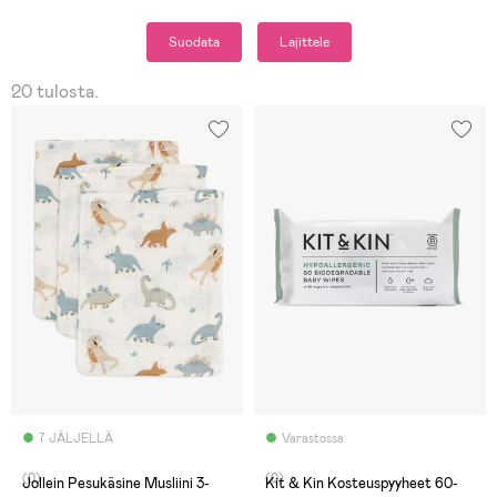
Suodata
Lajittele
20 tulosta.
7 JÄLJELLÄ
Varastossa
(0)
(0)
Jollein Pesukäsine Musliini 3-
Kit & Kin Kosteuspyyheet 60-