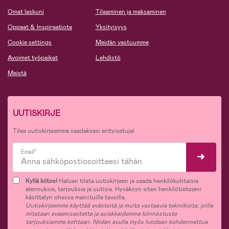
Omat laskuni
Tilaaminen ja maksaminen
Oppaat & Inspiraatiota
Yksityisyys
Cookie settings
Meidän vastuumme
Avoimet työpaikat
Lehdistö
Meistä
UUTISKIRJE
Tilaa uutiskirjeemme saadaksesi erityisetuja!
Email*
Kyllä kiitos!
Haluan tilata uutiskirjeen ja saada henkilökohtaisia
alennuksia, tarjouksia ja uutisia. Hyväksyn siten henkilötietojeni
käsittelyn ohessa mainituilla tavoilla.
Uutiskirjeemme käyttää evästeitä ja muita vastaavia tekniikoita, joilla
mitataan avaamisastetta ja asiakkaidemme kiinnostusta
tarjouksiamme kohtaan. Niiden avulla myös luodaan kohdennettua