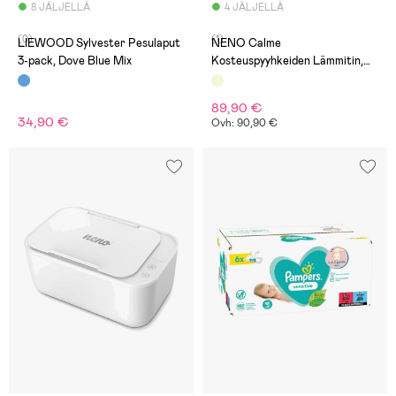
8 JÄLJELLÄ
4 JÄLJELLÄ
(0)
(1)
LIEWOOD Sylvester Pesulaput
NENO Calme
3-pack, Dove Blue Mix
Kosteuspyyhkeiden Lämmitin,
Beige
89,90 €
34,90 €
Ovh: 90,90 €