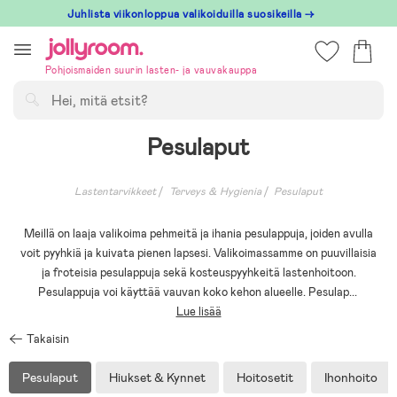
Hoppa
Juhlista viikonloppua valikoiduilla suosikeilla →
till
innehållet
Pohjoismaiden suurin lasten- ja vauvakauppa
Hae
Pesulaput
Lastentarvikkeet
Terveys & Hygienia
Pesulaput
Meillä on laaja valikoima pehmeitä ja ihania pesulappuja, joiden avulla
voit pyyhkiä ja kuivata pienen lapsesi. Valikoimassamme on puuvillaisia
ja froteisia pesulappuja sekä kosteuspyyhkeitä lastenhoitoon.
Pesulappuja voi käyttää vauvan koko kehon alueelle. Pesulap
...
Lue lisää
Takaisin
Pesulaput
Hiukset & Kynnet
Hoitosetit
Ihonhoito